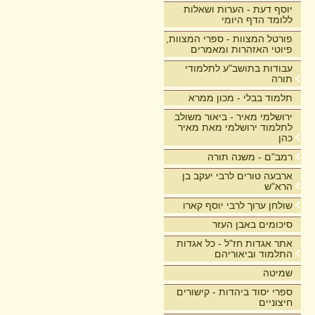
יוסף דעת - הערות ושאלות
ללומד הדף היומי
פורטל המצוות - ספרי המצוות,
פיוטי האזהרות ומאמרים
עבודות בתושב"ע לתלמודי
תורה
תלמוד בבלי - מכון ממרא
ירושלמי מאיר - ביאור משולב
לתלמוד ירושלמי מאת מאיר
כהן
רמב"ם - משנה תורה
ארבעה טורים לרבי יעקב בן
הרא"ש
שולחן ערוך לרבי יוסף קארו
סיכומים באבן העזר
אתר אגדות חז"ל - כל אגדות
התלמוד וביאוריהם
שמיטה
ספרי יסוד ביהדות - קישורים
חיצוניים