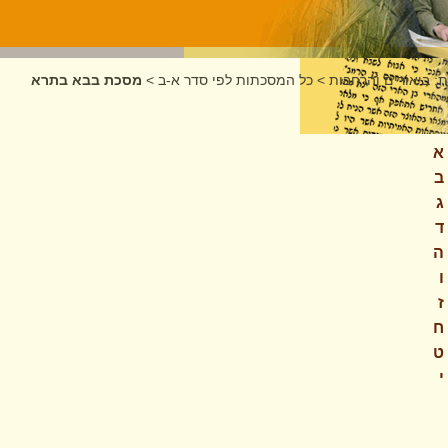
: ביאורים והרחבות
>
כל המסכתות לפי סדר א-ב
>
מסכת בבא בתרא
תרא
א
ב
ג
ד
ה
ו
ז
ח
ט
י