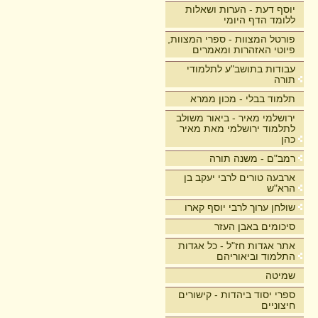
יוסף דעת - הערות ושאלות
ללומד הדף היומי
פורטל המצוות - ספרי המצוות,
פיוטי האזהרות ומאמרים
עבודות בתושב"ע לתלמודי
תורה
תלמוד בבלי - מכון ממרא
ירושלמי מאיר - ביאור משולב
לתלמוד ירושלמי מאת מאיר
כהן
רמב"ם - משנה תורה
ארבעה טורים לרבי יעקב בן
הרא"ש
שולחן ערוך לרבי יוסף קארו
סיכומים באבן העזר
אתר אגדות חז"ל - כל אגדות
התלמוד וביאוריהם
שמיטה
ספרי יסוד ביהדות - קישורים
חיצוניים