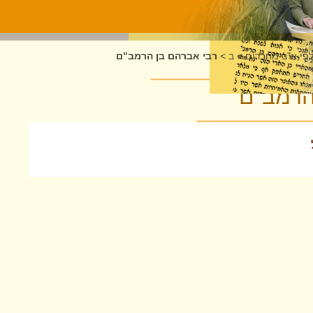
לפי א"ב מחברים
>
ב
>
רבי אברהם בן הרמב"ם
הרמב"ם