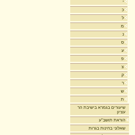
י
כ
ל
מ
נ
ס
ע
פ
צ
ק
ר
ש
ת
שיעורים בגמרא בישיבת הר
עציון
הוראת תושב"ע
שאלוני בחינות בגרות