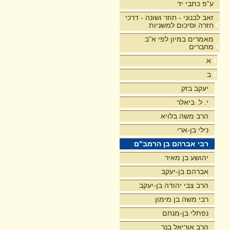
ע"פ כתבי יד
זאב לבנוני - חוזר ושונה - דרכי
חזרה וסיכום למשניות
מאמרים במיון לפי א"ב
מחברים
א
ב
יעקב בזק
י. ל. ביאלר
הרב משה בלויא
נילי בן-ארי
רבי אברהם בן הרמב"ם
יהושע בן מאיר
אברהם בן-יעקב
הרב צבי יהודה בן-יעקב
רבי משה בן מימון
נפתלי בן-מנחם
הרב אוריאל בנר