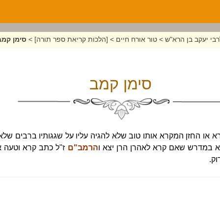
בי יעקב בן הרא"ש
>
טור אורח חיים
>
[הלכות קריאת ספר תורה]
>
סימן קמב
סימן קמב
או החזן המקרא אותו טוב שלא להגיה עליו על שגגותיו ברבים שלא ל
א במדרש שאם קרא לאהרן הרן יצא ו
הרמב"ם
ז"ל כתב קרא וטעה א
וק.