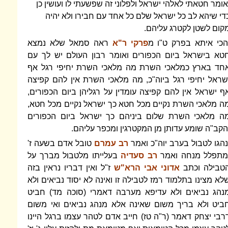
אומר חטאתי לאלהי ישראל ולפלוני זה שפשעתי לו ועושין כן
די שיהא לב כל ישראל שלם כל אחד עם חבירו ולא יהיה
קום לשטן לקטרג עליהם.
הכי איתא בפרק ט"ו מ
פרקי ר"א
ראה סמאל שלא נמצא
טא בישראל ביום הכפורים ואומר רבון העולם יש לך עם
חד בארץ כמלאכי השרת מה מלאכי השרת יחיפי רגל אף
שראל יחיפי רגל ביוה"כ, מה מלאכי השרת אין להם קפיצה
ף ישראל אין להם קפיצה עומדין על רגליהן ביום הכפורים,
ה מלאכי השרת נקיים מכל חטא כך ישראל נקיים מכל חטא,
ה מלאכי השרת שלום ביניהם כך ישראל ביום הכפורים
הקב"ה שומע עדותן מן המקטרגין ומכפר עליהם.
נהגו לטבול בערב יוה"כ ואמר
רב עמרם
טובל אדם בשעה ז'
מתפלל מנחה ואמר
רב סעדיה
בעלייתו מלטבול מברך על
טבילה וכתב
אדוני אבי הרא"ש
ז"ל ואין דבריו נראין בזה
לא מצינו בתלמוד רמז לטבילה זו ואינה לא יסוד נביאים ולא
נהג נביאים ולא עדיפא מערבה דאמרי (סוכה מד) חביט
ביט ולא בריך משום שאינה אלא מנהג נביאים ואי משום
רבי יצחק דאמר (ר"ה טז) חייב אדם לטהר עצמו ברגל היינו