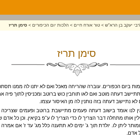
בי יעקב בן הרא"ש
>
טור אורח חיים
>
הלכות יום הכיפורים
>
סימן תריז
סימן תריז
ות ביום הכפורים. עוברה שהריחה מאכל ואם לא יתנו לה ממנו תסתכן 
תתיישב דעתה מוטב ואם לאו תוחבין כוש ברוטב ומכניסין לתוך פיה 
ם לא נתיישב דעתה בזה נותנין לה מן האיסור עצמו.
ן לנו אומד בישוב דעתה פעמים מתיישבת ברוטב ופעמים שצריכה ל
לין אותו מתחלה דבר הצריך לו כדי הצריך לו ע"פ בקיאין. וכן כל אדם 
מותר ליתן לו. יולדת תוך ג' ימים לא תתענה כלל מג
'
עד ז' אם אמרה צר
ל אדם.