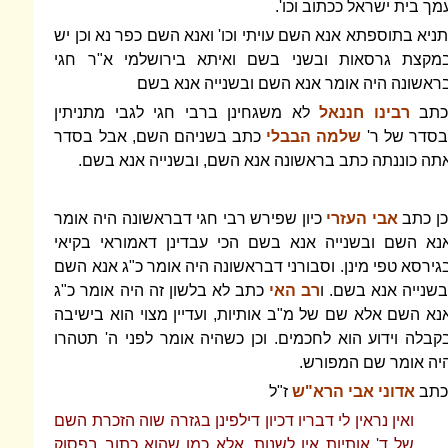
מך בית ישראל ככתוב וכו'.
תניא בתוספתא אנא השם עויתי וכו' ואנא השם כפר נא וכן יש
מקצת גרסאות ובשני בשם ואיתא בירושלמי א"ר חגי
ראשונה היה אומר אנא השם ובשנייה אנא בשם
כתב
רבינו חננאל
לא משגחינן ברבי חגי לגבי מתניתין
בסדר של ר'
שלמה הבבלי
כתב בשניהם השם, אבל בסדר
תה כוננתה כתב בראשונה אנא השם, ובשנייה אנא בשם.
כן כתב
אבי העזרי
כיון שפירש רבי חגי דבראשונה היה אומר
נא השם ובשנייה אנא בשם הכי עבדינן דאמוראי בקיאי
גירסא טפי מינן. וסבורני דבראשונה היה אומר כ"ג אנא השם
בשנייה אנא בשם. ו
רב האי
כתב לא בלשון זה היה אומר כ"ג
נא השם אלא שם של מ"ב אותיות, ועדיין מצוי הוא בישיבה
קבלה וידוע הוא לחכמים. וכן כשהיה אומר לפני ה' תטהרו
יה אומר שם המפורש.
כתב
אדוני אבי הרא"ש
ז"ל
ואין נראין לי דבריו דכיון דילפינן בגזרה שוה הזכרת השם
של ד' אותיות אין לשנות, אלא כמו שהוא כתוב בפסוק