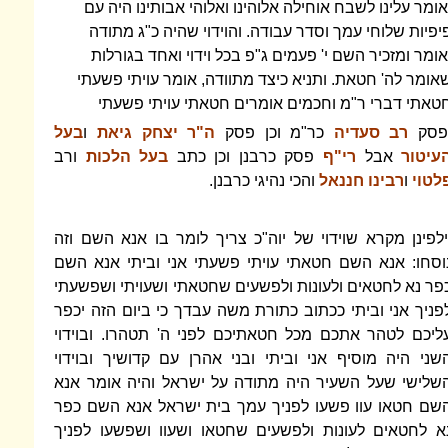
אומר עלינו לשבח אוחילה אלוהינו ואלוהי אבותינו היה עם
יפיות שלוחי עמך וסדר עבודה. והוידוי שהיה כ"ג מתודה
אומר ומזכיר השם י' פעמים ג"פ בכל וידוי ואחד בגורלות
אומר לה' חטאת. ותניא כיצד מתוודה, אומר עויתי פשעתי
טאתי דברי ר"מ וחכמים אומרים חטאתי עויתי פשעתי
פסק
רב סעדיה
כר"מ וכן פסק
ה"ר יצחק גיאת
ו
בעל
עיטור
אבל
רי"ף
פסק כרבנן וכן כתב
בעל הלכות
ורב
לטוי
ו
רבינו חננאל
והכי נהיגי כרבנן.
ילפינן מקרא שוידוי של יוה"כ צריך לומר בו אנא השם וזה
וסחו: אנא השם חטאתי עויתי פשעתי אני וביתי אנא השם
פר נא לחטאים ולעונות ולפשעים שחטאתי ושעויתי ושפשעתי
פניך אני וביתי ככתוב כתורת משה עבדך כי ביום הזה יכפר
ליכם לטהר אתכם מכל חטאתיכם לפני ה' תטהרו. ובוידוי
שני היה מוסיף אני וביתי ובני אהרן עם קדושיך ובוידוי
שלישי שעל השעיר היה מתודה על ישראל והיה אומר אנא
שם חטאו עוו פשעו לפניך עמך בית ישראל אנא השם כפר
א לחטאים לעונות ולפשעים שחטאו ושעוו ושפשעו לפניך