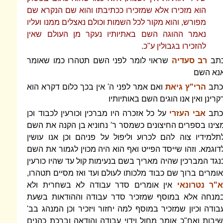
הוא מזכירו אלא שמזכירו ככתיבתו והוא שם הנקרא שם
מפורש, והוא מקור לכל השמות וכולם נאצלים ממנו ועליו
נאמר ההוגה השם באתיותיו נעקר מן העולם שאין
להזכירו בגבולין ע"כ.
תב
רב סעדיה
שראוי לומר לפני השם תטהרו כמו שאומר
נא השם
כתב
הרי"ץ גיאת
ואם אמר לפני ה' אין בכך כלום דקרא הוא
קרינן ואין אנו הוגים השם באותיותיו
כתב
אבי העזרי
על כל אזכרה היו מברכין וכורעין לכבוד וכן
צינו בספרים החיצונים כשמסר ר' נחוניא בן הקנה את השם
תלמידיו צוה להם לכרוע וליפול על פניהם וכן אנו עושין
דוגמא. וזהו שייסד הפייט ואף הוא היה מכוין לגמור את השם
נגד המברכין שהיה מאריך בשם בנעימות קול עד שהיו כורעין
אומרים ברוך שם כבוד מלכותו לעולם ועד ואז מסיים תטהרו,
"ר נטרונאי
אין אומרים סדר עבודה לא בשחרית ולא
מנחה אלא במוסף שמזכיר סדר עבודה וההודאות בשעת
בודה וכיון שמזכיר במוסף למה יחזור ויזכיר וכן המנהג בב'
שיבות ואח"כ אומר מחול וידוי עבודה והודאה וברכת כהנים