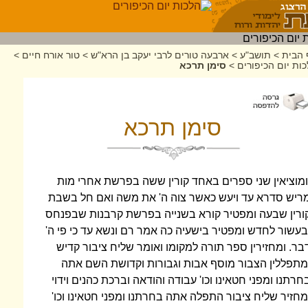
 הבית
>
תושב"ע
>
ארבעה טורים לרבי יעקב בן הרא"ש
>
טור אורח חיים
>
ות יום הכיפורים
>
סימן תרכא
סימן תרכא
ומוציאין שני ספרים באחד קורין ששה בפרשת אחרי מות
ריש סדרא עד ויעש כאשר צוה ה' את משה ואם חל בשבת
ורין שבעה ומפטיר קורא בשנייה בפרשת קרבנות שבפנחס
בעשור לחדש ומפטיר בישעיה כה אמר רם ונשא עד כי פי ה'
בר. ומחזירין ספר תורה למקומו ואומר שליח ציבור קדיש
מתפללין הצבור מוסף אבות וגבורות וקדושת השם אתה
חרתנו ומפני חטאינו וכו' עבודה והודאה וברכת כהנים וידוי
מחזיר שליח ציבור התפלה אתה בחרתנו ומפני חטאינו וכו'