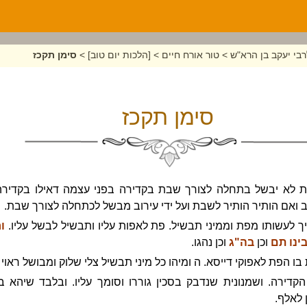
בי יעקב בן הרא"ש
>
טור אורח חיים
>
[הלכות יום טוב]
>
סימן תקכז
סימן תקכז
ת לא יבשל בתחלה לצורך שבת בקדירה בפני עצמה דאילו בקדירה
 ואם הותיר הותיר לשבת ועל ידי עירוב מבשל לכתחלה לצורך שבת.
 לעשותו מפת וממיני תבשיל. פת לאפות עליו ותבשיל לבשל עליו.
ור
ינו תם
וכן
בה"ג
וכן נהגו.
ו הפת לאפוקי דייסא. ה ומיהו כל מיני תבשיל צלי שלוק ומבושל ראוי 
קדירה. ושמנונית שנדבק בסכין גוררו וסומך עליו. ובלבד שיהא בו 
 לאלף.