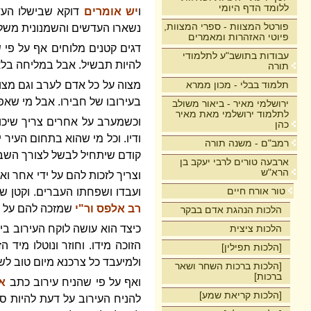
ללומד הדף היומי
ו
יש אומרים
דוקא שבישלו העד
פורטל המצוות - ספרי המצוות,
נשארו העדשים והשמנונית משלשה
פיוטי האזהרות ומאמרים
דגים קטנים מלוחים אף על פי ש
עבודות בתושב"ע לתלמודי
להיות תבשיל. אבל במליחה בלא
תורה
תלמוד בבלי - מכון ממרא
מצוה על כל אדם לערב וגם מצוה
בעירובו של חבירו. אבל מי שאפש
ירושלמי מאיר - ביאור משולב
לתלמוד ירושלמי מאת מאיר
וכשמערב על אחרים צריך שיכוי
כהן
ודיו. וכל מי שהוא בתחום העיר 
רמב"ם - משנה תורה
קודם שיתחיל לבשל לצורך השב
ארבעה טורים לרבי יעקב בן
הרא"ש
וצריך לזכות להם על ידי אחר ואי
טור אורח חיים
ועבדו ושפחתו העברים. וקטן שא
רב אלפס ור"י
שמזכה להם על י
הלכות הנהגת אדם בבקר
הלכות ציצית
כיצד הוא עושה לוקח העירוב בידו
הזוכה מידו. וחוזר ונוטלו מיד 
[הלכות תפילין]
ולמיעבד כל צרכנא מיום טוב לש
[הלכות ברכות השחר ושאר
ברכות]
ואף על פי שהניח עירוב כתב
אד
[הלכות קריאת שמע]
להניח העירוב על דעת להיות סו