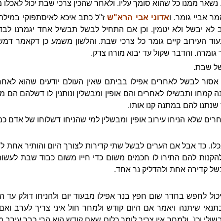
. נשאר ממנו כל שהוא סומך עליו. ולאחר שהכין צרכי שבת יכול לאכלו מ
ר אביי גומר. ו
אדוני אבי הרא"ש
ז"ל כתב איכא לאיסתפוקי במילתי
 לא יבשל ולא יטמין. וכן אם התחיל לבשל תבשיל אחד יגמרנו לבד
 העירוב קיים גומר כל צרכי שבת. והלשון משמע כן דקאמר דמש
 גומרה. והדבר שקול עד יבוא מורה צדק.
של שבת.
סור לבשל לאחרים אפילו בביתם שאין העולם יודעים שהוא לאחר
ה קמחו ותבשילו לאחרים והם אופין ומבשלין ונותנין לו דשלהם הם מבש
 שנתנו להם במתנה קנו אותו.
 שלא הניחו עירוב אופין ומבשלין למי שהניחו דשלוחו של אדם כמו
כלו. כד אבל אם הערים לבשל שתי קדירות לצורך היום והותיר אחת ל
להקנות להם התירו לו חכמים משום כדי חייו משום כבוד שבת לעשות
של קדירה אחת ולהדליק נר אחד.
ול לחפש בחדר שום חפץ בנר אפילו מבעוד יום ולהניחו דולק עד הלי
בתנאי שיתנה ויאמר אם היום קודש ולמחר חול איני צריך לערב ואם
לבשולי וכו'. ולמחר אין צריך לומר כלום שאם קודש הוא הרי כבר עירב 