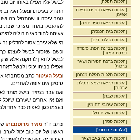
[הלכות תפלה]
לבשל עליו אפילו באותו יום טוב
[הלכות נשיאת כפיים ונפילת
התחיל בעיסתו ונאכל העירוב אמ
אפים]
גומר עיסה זו שהתחיל בה ושוב
[הלכות קריאת ספר תורה]
להתעסק באחד מצרכי שבת בעוד
[הלכות בית הכנסת]
אעיסה לחוד קאי הוה ליה למימר
[הלכות נטילת ידים]
מי שלא עירב אסור להדליק נר 
[הלכות בציעת הפת, סעודה
וכשם שאסור לבשל לעצמו כך א
וברכת המזון]
לבשל לו ואין לו תקנה אלא שיקנ
[הלכות ברכת הפירות ושאר
ברכות]
ואפילו בביתו יכולין לבשל דאחר
[הלכות הלכות תפלת מנחה]
ו
בעל העיטור
כתב מסתברא אחרים
[הלכות קריאת שמע ותפלת
גרסינן אינו אופה לאחרים.
ערבית]
ואם עבר במזיד ובישל מותר לא
[הלכות שבת]
ואם אין אחרים שעירבו שיוכל 
[הלכות עירובי תחומין]
בעצמו כגון לאפות ככר אחד ולב
[הלכות ראש חודש]
[הלכות פסח]
וכתב ה"ר
מאיר מרוטנבורג
שיכ
[הלכות יום טוב]
ראשון של יום טוב יכול לערב 
[הלכות תשעה באב ושאר
בעירוב זה יהא שרי לן לאפויי ו