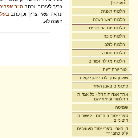
תעניות]
צריך לעירוב. וכתב
ה"ר אפרים
הלכות תענית
ונראה שאין צריך וכן כתב
בעל 
הלכות ראש השנה
השנה לא.
הלכות יום הכיפורים
הלכות סוכה
הלכות לולב
הלכות חנוכה
הלכות מגילה ופורים
טור יורה דעה
שולחן ערוך לרבי יוסף קארו
סיכומים באבן העזר
אתר אגדות חז"ל - כל אגדות
התלמוד וביאוריהם
שמיטה
ספרי יסוד ביהדות - קישורים
חיצוניים
דן בארי, ספרי יסוד מעוצבים
ע"פ כתבי יד