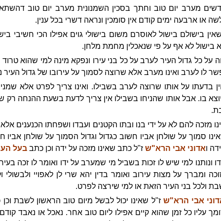
שים מערב יום טוב וחתך בסכין השמנונית מערב יום טוב דהשתא
 או ארבעה ימים קודם אין סומכין ונראה דשרי בכל ענין.
אין בישולם בישול לאוסרם משום בישולי גוים אפילו הכי חשיבי בישול
 בישול לא אף על פי שנאכלין מחמת מלחן.
 על כל גדול העיר לערב על כל בני עירו ונפקא מינה למי שהוא טרוד 
ר לו לערב ואינו מערב אלא שרוצה לסמוך על עירובו של גדול העיר נקר
ן בדעתו על אותו שרוצה לערב בשבילו. ואינו צריך לפרט אלא שמניח
יוצא בו. אבל אותו שהניחו בשבילו אין צריך לדעת בשעת ההנחה רק שי
ת.
נו מזכה להם לא על ידי בנו ובתו הקטנים ועבדו ושפחתו הכנענים אלא ע
ינו סמוך על שולחן אביו חשוב כגדול וגדול הסמוך על שולחן אביו ח
דה ו
אדוני אבי הרא"ש
ז"ל כתב שאינו מזכה על ידה וכן כתב
בעל העי
 ונותנו למי שיש לו זכות בשביל מי שמערב על ידו ואומר לו זכה בעירו
הזוכה ומברך על מצות עירוב ואומר בדין יהא שרי לן לאפויי ולבשולי ו
בת ולכל בני העיר הזאת או למי שירצה לפרט.
וני אבי הרא"ש
ז"ל שאינו יכול לבשל מיום טוב הראשון לשבת וכן
מך עליו כל זמן שהוא קיים אפילו ליום טוב אחר. נאכל או נאבד קודם