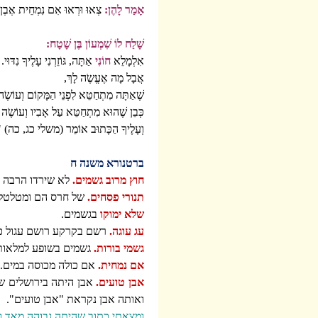
אָמַר לָהֶן:
צְאוּ וּרְאוּ אִם נִמְחֵית אֶבֶן
שָׁלַח לוֹ שִׁמְעוֹן בֶּן שָׁטָח:
אִלְמָלֵא
חוֹנִי
אַתָּה, גּוֹזֵרְנִי עָלֶיךָ נִדּוּי.
אֲבָל מָה אֶעֱשֶֹה לָךְ,
שֶׁאַתָּה מִתְחַטֵּא לִפְנֵי הַמָּקוֹם וְעוֹשֶֹה 
כְּבֵן שֶׁהוּא מִתְחַטֵּא עַל אָבִיו וְעוֹשֶֹה לו
וְעָלֶיךָ הַכָּתוּב אוֹמֵר (משלי כג, כה) "יִשְֹ
ברטנורא משנה ח
חוץ מרוב גשמים.
לא שירדו הרבה כל
תנורי פסחים.
של חרס הם ומטלטלי
שלא ימוקו
בגשמים.
עג עוגה.
רשם בקרקע רושם עגול כע
גשמי בורות.
גשמים בשופע למלאות 
אם נמחית.
אם כולה מכוסה במים.
אבן טועים.
אבן היתה בירושלים שכל
ואותה אבן נקראת "אבן טועים".
ומצאתי כתוב שהיתה גבוהה מאד 