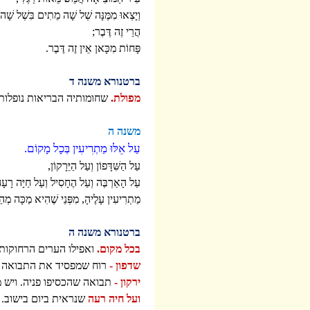
וְיָצְאוּ מִמֶּנָּה שְׁל שָׁה מֵתִים בִּשְׁל שָׁ
הֲרֵי זֶה דֶּבֶר;
פָּחוֹת מִכָּאן אֵין זֶה דֶּבֶר.
ברטנורא משנה ד
מפולת.
שחומותיה הבריאות נופלות. 
משנה ה
עַל אֵלּוּ מַתְרִיעִין בְּכָל מָקוֹם.
עַל הַשִּׁדָּפוֹן וְעַל הַיֵּרָקוֹן,
עַל הָאַרְבֶּה וְעַל הֶחָסִיל וְעַל חַיָּה רָעָ
מַתְרִיעִין עָלֶיהָ, מִפְּנֵי שֶׁהִיא מַכָּה מְהַ
ברטנורא משנה ה
בכל מקום.
ואפילו הערים הרחוקות
שדפון -
רוח שמפסיד את התבואה ו
ירקון -
תבואה שהכסיפו פניה. ויש 
ועל חיה רעה
שנראית ביום בישוב.