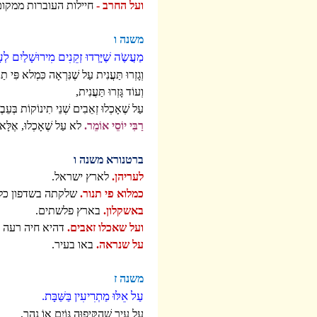
ועל החרב -
חיילות העוברות ממקום
משנה ו
מַעֲשֶֹה שֶׁיָּרְדוּ זְקֵנִים מִירוּשָׁלַיִם לְ
וְגָזְרוּ תַּעֲנִית עַל שֶׁנִּרְאָה כִּמְלא פִּי תַנּ
וְעוֹד גָּזְרוּ תַּעֲנִית,
עַל שֶׁאָכְלוּ זְאֵבִים שְׁנֵי תִינוֹקוֹת בְּעֵבֶר 
רַבִּי יוֹסֵי אוֹמֵר.
לא עַל שֶׁאָכְלוּ, אֶלָּא ע
ברטנורא משנה ו
לעריהן.
לארץ ישראל.
כמלוא פי תנור.
שלקתה בשדפון כל כ
באשקלון.
בארץ פלשתים.
ועל שאכלו זאבים.
דהיא חיה רעה ו
על שנראה.
באו בעיר.
משנה ז
עַל אֵלּוּ מַתְרִיעִין בַּשַּׁבָּת.
עַל עִיר שֶׁהִקִּיפוּהָ גּוֹיִם אוֹ נָהָר,