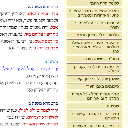
ללומד הדף היומי
ברטנורא משנה א
פורטל המצוות - ספרי המצוות,
סדר תעניות האלו.
האמורין בפרקין
פיוטי האזהרות ומאמרים
ושבעה ושבעה עשר, ולא ירדו גשמי
עבודות בתושב"ע לתלמודי
תורה
אבל.
ירדו גשמים בעתן, וצמחו הזר
מתריעין עליהם מיד.
בתעניות ראשונ
תלמוד בבלי - מכון ממרא
בין גשם לגשם.
בין רביעה ראשונה 
ירושלמי מאיר - ביאור משולב
לתלמוד ירושלמי מאת מאיר
מכת בצורת.
סימן בצורת הוא.
כהן
רמב"ם - משנה תורה
משנה ב
ארבעה טורים לרבי יעקב בן
יָרְדוּ לַצְּמָחִין, אֲבָל לא יָרְדוּ לָאִילָן,
הרא"ש
לָאִילָן וְלא לַצְּמָחִים,
שולחן ערוך לרבי יוסף קארו
לָזֶה וְלָזֶה אֲבָל לא לַבּוֹרוֹת לַשִּׁיחִין וְלַ
סיכומים באבן העזר
מַתְרִיעִין עֲלֵיהֶן מִיָּד.
אתר אגדות חז"ל - כל אגדות
התלמוד וביאוריהם
ברטנורא משנה ב
שמיטה
ירדו לצמחים ולא לאילן.
כגון שירדו
ספרי יסוד ביהדות - קישורים
לאילן ולא לצמחים.
שירדו בכח.
חיצוניים
לבורות שיחין ומערות.
שמכניסין בה
דן בארי, ספרי יסוד מעוצבים