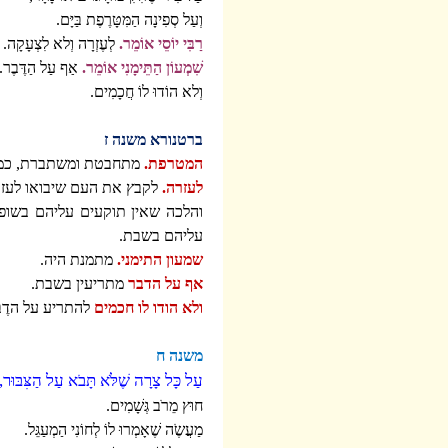
וְעַל סְפִינָה הַמִּטָּרֶפֶת בַּיָּם.
רַבִּי יוֹסֵי אוֹמֵר.
לְעֶזְרָה וְלא לִצְעָקָה.
שִׁמְעוֹן הַתֵּימָנִי אוֹמֵר.
אַף עַל הַדֶּבֶר.
וְלא הוֹדוּ לוֹ חֲכָמִים.
ברטנורא משנה ז
המטרפת.
מתחבטת ומשתברת, כמו
לעזרה.
לקבץ את העם שיבואו לעזור
והלכה שאין תוקעים עליהם בשופ
עליהם בשבת.
שמעון התימני.
מתמנת היה.
אף על הדבר
מתריעין בשבת.
ולא הודו לו חכמים
להתריע על הדֶב
משנה ח
עַל כָּל צָרָה שֶׁלֹּא תָּבֹא עַל הַצִּבּוּר,
חוּץ מֵרֹב גְּשָׁמִים.
מַעֲשֶֹה שֶׁאָמְרוּ לוֹ לְחוֹנִי הַמְעַגֵּל.