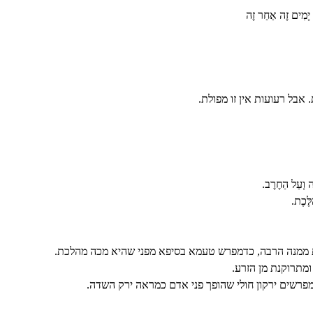
ה יָמִים זֶה אַחַר זֶה
אבל רעועות אין זו מפולת.
ה וְעַל הַחֶרֶב.
לֶּכֶת.
 ממנה הרבה, כדמפרש טעמא בסיפא מפני שהיא מכה מהלכת.
מתרוקנת מן הזרע.
מפרשים ירקון חולי שהופך פני אדם כמראה ירק השדה.