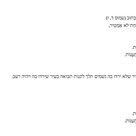
כָּתוּב (עמוס ד, ז)
אַחַת לא אַמְטִיר,
ֹת.
עַנּוֹת.
 שלא ירדו בה גשמים תלך לקנות תבואה בעיר שירדו בה ויהיה רעב.
ֹת.
עַנּוֹת.