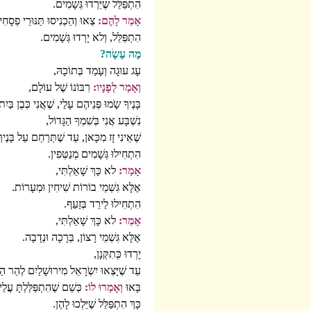
הִתְפַּלֵּל שֶׁיֵּרְדוּ גְּשָׁמִים.
אָמַר לָהֶם:
צְאוּ וְהַכְנִיסוּ תַּנּוּרֵי פְסָחִ
הִתְפַּלֵּל, וְלא יָרְדוּ גְּשָׁמִים.
מֶה עָשָֹה?
עָג עוּגָה וְעָמַד בְּתוֹכָהּ,
וְאָמַר לְפָנָיו:
רִבּוֹנוֹ שֶׁל עוֹלָם,
בָּנֶיךָ שָֹמוּ פְּנֵיהֶם עָלַי, שֶׁאֲנִי כְּבֶן בַּיִת
נִשְׁבָּע אֲנִי בְּשִׁמְךָ הַגָּדוֹל,
שֶׁאֵינִי זָז מִכָּאן, עַד שֶׁתְּרַחֵם עַל בָּנֶיךָ
הִתְחִילוּ גְּשָׁמִים מְנַטְּפִין.
אָמַר:
לא כָּךְ שָׁאַלְתִּי,
אֶלָּא גִּשְׁמֵי בוֹרוֹת שִׁיחִין וּמְעָרוֹת.
הִתְחִילוּ לֵירֵד בְּזַעַף.
אָמַר:
לא כָּךְ שָׁאַלְתִּי,
אֶלָּא גִּשְׁמֵי רָצוֹן, בְּרָכָה וּנְדָבָה.
יָרְדוּ כְּתִקְּנָן,
עַד שֶׁיָּצְאוּ יִשְֹרָאֵל מִירוּשָׁלַיִם לְהַר הַבּ
בָּאוּ
וְאָמְרוּ לוֹ:
כְּשֵׁם שֶׁהִתְפַּלַּלְתָּ עֲלֵי
כָּךְ הִתְפַּלֵּל שֶׁיֵּלְכוּ לָהֶן.