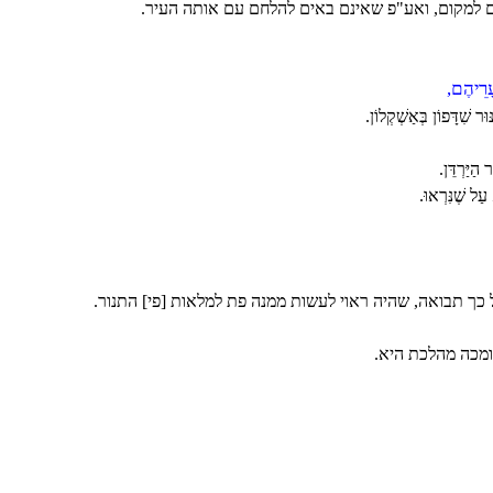
 למקום, ואע"פ שאינם באים להלחם עם אותה העיר.
עָרֵיהֶם,
וּר שִׁדָּפוֹן בְּאַשְׁקְלוֹן.
הַיַּרְדֵּן.
ַל שֶׁנִּרְאוּ.
ך תבואה, שהיה ראוי לעשות ממנה פת למלאות [פי] התנור.
מכה מהלכת היא.