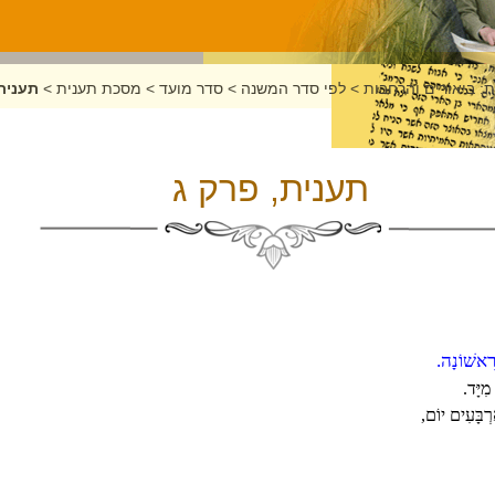
: ביאורים והרחבות
>
לפי סדר המשנה
>
סדר מועד
>
מסכת תענית
>
תענית
תענית, פרק ג
 רִאשׁוֹנָה.
ִיָּד.
אַרְבָּעִים יוֹם,