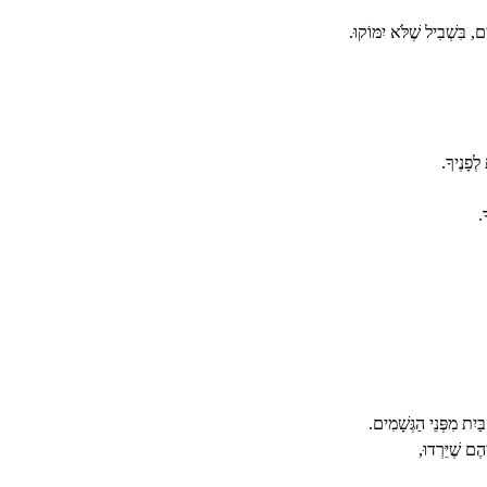
ים, בִּשְׁבִיל שֶׁלֹּא יִמּוֹקוּ.
 לְפָנֶיךָ.
.
ַיִת מִפְּנֵי הַגְּשָׁמִים.
הֶם שֶׁיֵּרְדוּ,