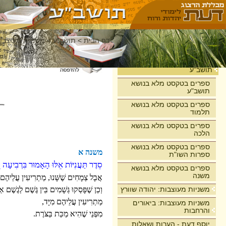
דף הבית
>
תושב"ע
>
משניות מעוצבות
בית
תושב"ע
ספרים בטקסט מלא בנושא
תושב"ע
ספרים בטקסט מלא בנושא
תלמוד
ספרים בטקסט מלא בנושא
הלכה
ספרים בטקסט מלא בנושא
משנה א
ספרות השו"ת
סֵדֶר תַּעֲנִיּוֹת אֵלּוּ הָאָמוּר בִּרְבִיעָה
ספרים בטקסט מלא בנושא
משנה
אֲבָל צְמָחִים שֶׁשָּׁנוּ, מַתְרִיעִין עֲלֵיהֶם מ
משניות מעוצבות: יהודה שוורץ
וְכֵן שֶׁפָּסְקוּ גְּשָׁמִים בֵּין גֶּשֶׁם לְגֶשֶׁם 
מַתְרִיעִין עֲלֵיהֶם מִיָּד,
משניות מעוצבות: ביאורים
והרחבות
מִפְּנֵי שֶׁהִיא מַכַּת בַּצֹּרֶת.
יוסף דעת - הערות ושאלות