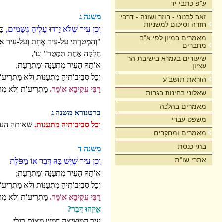
ע"פ כתבי יד
משנה ג
זאב לבנוני - חוזר ושונה - דרכי
חזרה וסיכום למשניות
וְכֵן עִיר שֶׁלֹּא יָרְדוּ עָלֶיהָ גְּשָׁמִים,
כַּ
מאמרים במיון לפי א"ב
"וְהִמְטַרְתִּי עַל-עִיר אֶחָת וְעַל-עִיר 
מחברים
חֶלְקָה אַחַת תִּמָּטֵר" וְגוֹ',
שיעורים בגמרא בישיבת הר
אוֹתָהּ הָעִיר מִתְעַנָּה וּמַתְרַעַת,
עציון
וְכָל סְבִיבוֹתֶיהָ מִתְעַנּוֹת וְלא מַתְרִיעו
הוראת תושב"ע
רַבִּי עֲקִיבָא אוֹמֵר.
מַתְרִיעוֹת וְלא מִתְ
שאלוני בחינות בגרות
מאמרים בהלכה
ברטנורא משנה ג
משפט עברי
וכל סביבותיה מתענות.
שאותה העיר
מאמרים ומחקרים
בתי כנסת
משנה ד
אתרי שו"ת
וְכֵן עִיר שֶׁיֶּשׁ בָּהּ דֶּבֶר אוֹ מַפֹּלֶת
אוֹתָהּ הָעִיר מִתְעַנָּה וּמַתְרַעַת;
וְכָל סְבִיבוֹתֶיהָ מִתְעַנּוֹת וְלא מַתְרִיעו
רַבִּי עֲקִיבָא אוֹמֵר.
מַתְרִיעוֹת וְלא מִתְ
אֵיזֶהוּ דֶּבֶר?
עִיר הַמּוֹצִיאָה חֲמֵשׁ מֵאוֹת רַגְלִי,