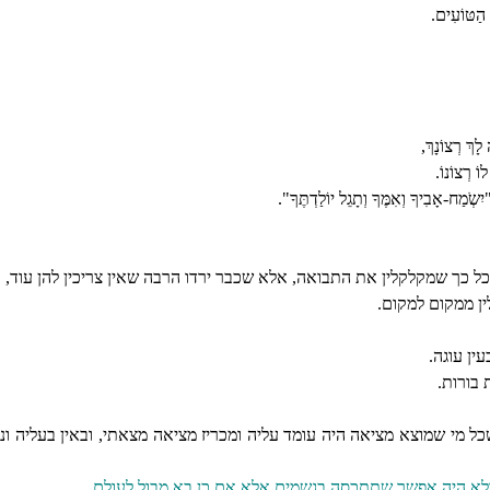
 הַטּוֹעִים.
לָךְ רְצוֹנָךְ,
ֹ רְצוֹנוֹ.
מַח-אָבִיךָ וְאִמֶּךָ וְתָגֵל יוֹלַדְתֶּךָ".
 כך שמקלקלין את התבואה, אלא שכבר ירדו הרבה שאין צריכין להן עוד, וה
ן ממקום למקום.
ין עוגה.
בורות.
 מי שמוצא מציאה היה עומד עליה ומכריז מציאה מצאתי, ובאין בעליה ונותנ
ולא היה אפשר שתתכסה בגשמים אלא אם כן בא מבול לעולם.