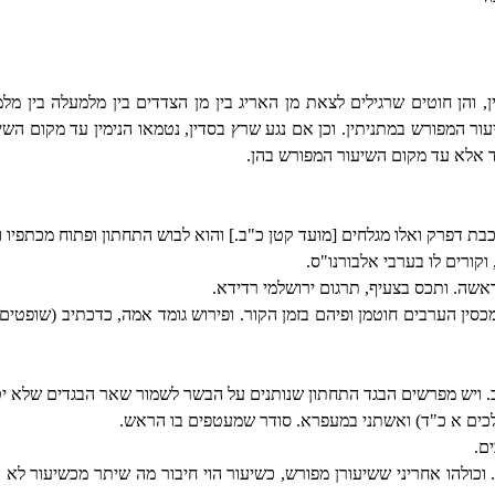
ן, והן חוטים שרגילים לצאת מן האריג בין מן הצדדים בין מלמעלה בין מל
עור המפורש במתניתין. וכן אם נגע שרץ בסדין, נטמאו הנימין עד מקום השי
גד אלא עד מקום השיעור המפורש בהן.
ת דפרק ואלו מגלחים [מועד קטן כ"ב.] והוא לבוש התחתון ופתוח מכתפיו ו
וקורים לו בערבי אלבורנו"ס.
ה. ותכס בצעיף, תרגום ירושלמי רדידא.
ין הערבים חוטמן ופיהם בזמן הקור. ופירוש גומד אמה, כדכתיב (שופטים ג
. ויש מפרשים הבגד התחתון שנותנים על הבשר לשמור שאר הבגדים שלא יטנ
כים א כ"ד) ואשתני במעפרא. סודר שמעטפים בו הראש.
ם.
. וכולהו אחריני ששיעורן מפורש, כשיעור הוי חיבור מה שיתר מכשיעור לא 