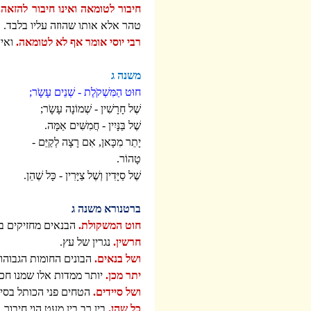
חיבור לטומאה ואינו חיבור להזאה.
טהר אלא אותו שהוזה עליו בלבד.
רבי יוסי אומר אף לא לטומאה.
ואין
משנה ג
חוּט הַמִּשְׁקֹלֶת - שְׁנֵים עָשָֹר;
שֶׁל חָרָשִׁין - שְׁמוֹנָה עָשָֹר;
שֶׁל בַּנָּיִין - חֲמִשִּׁים אַמָּה.
יָתֵר מִכָּאן, אִם רָצָה לְקַיֵּם -
טָהוֹר.
שֶׁל סַיָּדִין וְשֶׁל צַיָּרִין - כָּל שֶׁהֵן.
ברטנורא משנה ג
חוט המשקולת.
הבנאים מחזיקים בי
חרשין.
נגרין של עץ.
ושל בנאים.
הבונים החומות הגבוהות
יתר מכן.
יותר ממדות אלו שמנו חכמ
ושל סיידים.
הטחים פני הכותל בסיד
כל שהן.
בין רב בין מעט הוי חיבור.