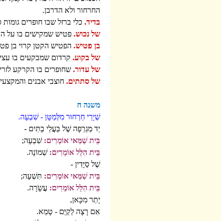
החרחור ולא הדרבן.
בדיד.
כלי ברזל שבו חופרים גומות ס
של נכוש.
פטיש שמקישים בו על הא
בן פטיש.
הפטיש הקטן קרוי בן פטי
של בקוע.
קרדום שמבקעים בו עצי
של עדור.
שחופרים בו הקרקע לזריע
של סתתים.
חוצבי אבנים והמקצעים 
משנה ח
שְׁיָרֵי חַרְחוּר מִלְּמַטָּן - שִׁבְעָה.
יַד מַגְרֵפָה שֶׁל בַּעֲלֵי בָתִּים -
בֵּית שַׁמַּאי אוֹמְרִים:
שִׁבְעָה;
בֵּית הִלֵּל אוֹמְרִים:
שְׁמוֹנָה.
שֶׁל סַיָּדִין -
בֵּית שַׁמַּאי אוֹמְרִים:
תִּשְׁעָה;
בֵּית הִלֵּל אוֹמְרִים:
עֲשָֹרָה.
יָתֵר מִכָּאן,
אִם רָצָה לְקַיֵּם - טָמֵא.