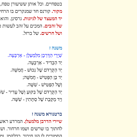
בטפחיים. וכל אותן ששיעורן טפח, 
מקור.
קורנס חד שמנקרים בו הרחים
יד המעצד של לגיונות.
גרסינן. והוא
של זהבים.
המכים על זהב לעשות טס
ושל חרשים.
של ברזל.
משנה ז
שְׁיָרֵי הַדָּרְבָן מִלְמַעְלָן - אַרְבָּעָה.
יַד הַבָּדִיד - אַרְבָּעָה.
יַד הַקֻּרְדֹּם שֶׁל נִכּוּשׁ - חֲמִשָּׁה.
יַד בֶּן הַפַּטִּישׁ - חֲמִשָּׁה;
וְשֶׁל הַפַּטִּישׁ - שִׁשָּׁה.
יַד הַקֻּרְדֹּם שֶׁל בִּקּוּעַ וְשֶׁל עָדִיר - שִׁש
וְיַד מַקֶּבֶת שֶׁל סַתָּתִין - שִׁשָּׁה.
ברטנורא משנה ז
שיירי הדרבן מלמעלן.
המרדע ראשו א
לחתוך בו שרשים ושמו חרחור. וש
הסמוכים לו הוו חיבור, כדלקמן. 