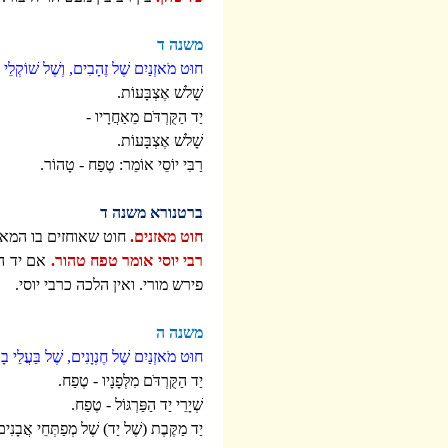
משנה ד
חוּט מֹאזְנַיִם שֶׁל זֶהָבִים, וְשֶׁל שׁוֹקְלֵי א
שָׁלשׁ אֶצְבָּעוֹת.
יַד הַקֻּרְדֹּם מֵאַחֲרָיו -
שָׁלשׁ אֶצְבָּעוֹת.
רַבִּי יוֹסֵי אוֹמֵר: טֶפַח - טָהוֹר.
ברטנורא משנה ד
חוט מאזנים.
חוט שאוחזים בו המאז
רבי יוסי אומר טפח טהור.
אם יד הק
פירש מורי. ואין הלכה כרבי יוסי.
משנה ה
חוּט מֹאזְנַיִם שֶׁל חֶנְוָנִים, שֶׁל בַּעֲלֵי ב
יַד הַקֻּרְדֹּם מִלְּפָנָיו - טֶפַח.
שְׁיָרֵי יַד הַפַּרְגּוֹל - טֶפַח.
יַד מַקֶּבֶת (שֶׁל יַד) שֶׁל מְפַתְּחֵי אֲבָנִי