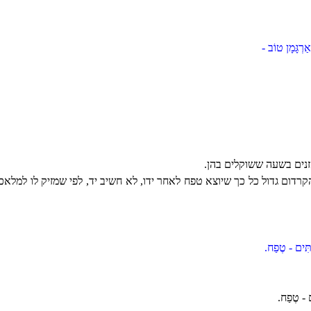
ַרְגָּמָן טוֹב -
נים בשעה ששוקלים בהן.
רדום גדול כל כך שיוצא טפח לאחר ידו, לא חשיב יד, לפי שמזיק לו למלאכתו
ָתִּים - טֶפַח.
ם - טֶפַח.