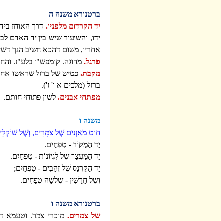
ברטנורא משנה ה
יד הקרדום מלפניו.
דרך האוחז ביד 
ידו, והשיעור שיש בין יד האדם לב
אחריו, משום דהכא חשיב הנך דשיע
פרגל.
מחוגה. קומפש"ו בלע"ז. והחר
מקבת.
פטיש של ברזל שראשו אחד חד
ברזל (מלכים א ו' ז').
מפתחי אבנים.
לשון פתוחי חותם.
משנה ו
חוּט מֹאזְנַיִם שֶׁל צַמָּרִים, וְשֶׁל שׁוֹקְלֵי
יַד הַמַּקּוֹר - טִפְחַיִם.
יַד הַמַּעֲצָד שֶׁל לִגְיוֹנוֹת - טִפְחַיִם.
יַד הַקֻּרְנָס שֶׁל זֶהָבִים - טִפְחַיִם;
וְשֶׁל חָרָשִׁין - שְׁלשָׁה טְפָחִים.
ברטנורא משנה ו
של צמרים.
מוכרי צמר. וטעמא דהנ