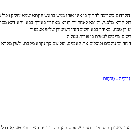
הקרדום כשרוצה לחתוך בו אינו אוחז ממש בראש הקתא שמא יחליק ויפול 
רזל קורא מלפניו, והיוצא לאחר ידו קורא מאחריו באידך בבא. והא דלא מפרש
ורן טפח, ובאידך בבא חשיב הנהו דשיעורן שלוש אצבעות.
שים צריכים לעשות בו צורות עגולות.
 ובו נוקבים ופוסלים את האבנים, ועל שם כך נקרא מקבת. ולשון מקרא הוא
 זְכוּכִית - טִפְחַיִם.
ך שיעורן בטפחיים, מפני שתופס בהן בשתי ידיו. והיינו נמי טעמא דכל 