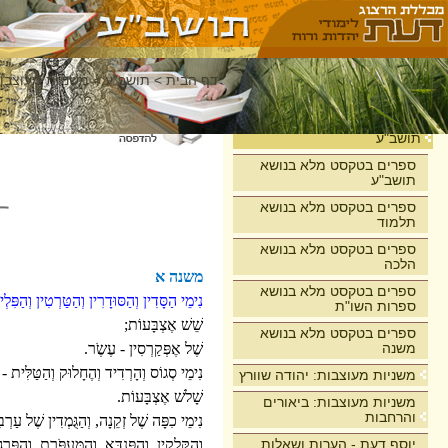
דף הבית
>
תושב"ע
>
משניות מעוצבות
בית
תושב"ע
ספרים בטקסט מלא בנושא
תושב"ע
ספרים בטקסט מלא בנושא
תלמוד
ספרים בטקסט מלא בנושא
הלכה
משנה א
ספרים בטקסט מלא בנושא
נִימֵי הַסָּדִין וְהַסּוּדָרִין וְהַטַּרְטִין וְהַפִּל
ספרות השו"ת
שֵׁשׁ אֶצְבָּעוֹת;
ספרים בטקסט מלא בנושא
משנה
שֶׁל אֶפְּקַרְסִין - עֶשֶֹר.
נִימֵי סְגוֹס וְהָרְדִיד וְהֶחָלוּק וְהַטַּלִּית -
משניות מעוצבות: יהודה שוורץ
שָׁלשׁ אֶצְבָּעוֹת.
משניות מעוצבות: ביאורים
והרחבות
נִימֵי כִפָּה שֶׁל זְקֵנָה, וְהַגֻּמְדִין שֶׁל עַרְבִי
יוסף דעת - הערות ושאלות
וְהַקֻּלְקִין, וְהַפֻּנְדָּא, וְהַמַּעְפֹּרֶת, וְהַפַּרְג