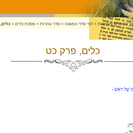
: ביאורים והרחבות
>
לפי סדר המשנה
>
סדר טהרות
>
מסכת כלים
>
כלים,
כלים, פרק כט
ְיוֹן שֶׁל רֹאשׁ -
ִּין,
ּוֹד -