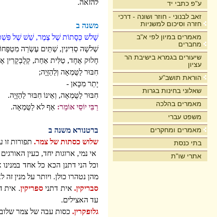
להזאה.
ע"פ כתבי יד
זאב לבנוני - חוזר ושונה - דרכי
חזרה וסיכום למשניות
משנה ב
מאמרים במיון לפי א"ב
שָׁלשׁ כְּסָתוֹת שֶׁל צֶמֶר, שֵׁשׁ שֶׁל פִּשְׁתּ
מחברים
שְׁלשָׁה סְדִינִין, שְׁתֵּים עֶשְֹרֵה מִטְפָּחוֹת
שיעורים בגמרא בישיבת הר
חָלוּק אֶחָד, טַלִּית אַחַת, קְלֻבְקָרִין אֶ
עציון
חִבּוּר לַטֻּמְאָה וְלַהַזָּיָה;
הוראת תושב"ע
יָתֵר מִכָּאן -
שאלוני בחינות בגרות
חִבּוּר לַטֻּמְאָה, וְאֵינוֹ חִבּוּר לַהַזָּיָה.
מאמרים בהלכה
רַבִּי יוֹסֵי אוֹמֵר:
אַף לא לַטֻּמְאָה.
משפט עברי
מאמרים ומחקרים
ברטנורא משנה ב
שלוש כסתות של צמר.
תפורות זו ע
בתי כנסת
אי נמי, ארוגות יחד, כעין האורגי
אתרי שו"ת
וכל הני דתנן הכא כל אחד במנינו 
מהן נטהרו כולן. ויותר על מנין זה 
סבריקין.
אית דתני
ספריקין
. אית 
עד האצילים.
גלופקרין.
כסות עבה של צמר שלובש