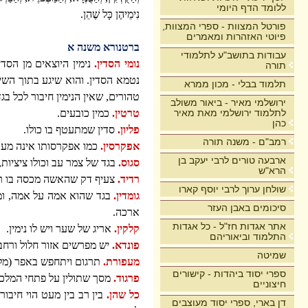
ללומד הדף היומי
נִימֵיהֶן כָּל שֶׁהֵן.
פורטל המצוות - ספרי המצוות,
פיוטי האזהרות ומאמרים
ברטנורא משנה א
עבודות בתושב"ע לתלמודי
נומי הסדין.
נימין היוצאים מן הסדי
תורה
נטמא הסדין. והוא שיגע בתוך השי
תלמוד בבלי - מכון ממרא
טהורים, שאין הנימין חיבור לכל ב
ירושלמי מאיר - ביאור משולב
לתלמוד ירושלמי מאת מאיר
טרטין.
כמין כובעים.
כהן
פליון.
סדין שמתעטף בו כולו.
רמב"ם - משנה תורה
אפקרסין.
כמו אפקרסותו אינה מעכב
ארבעה טורים לרבי יעקב בן
סגוס.
בגד של צמר עב וכולו ציציות, 
הרא"ש
רדיד.
צעיף דק שהאשה מכסה בו ראש
שולחן ערוך לרבי יוסף קארו
גומדין.
בגד שהוא אמה על אמה, ומכס
סיכומים באבן העזר
ארכה.
אתר אגדות חז"ל - כל אגדות
קלקין.
אריג של שער ויש לו נימין.
התלמוד וביאוריהם
פונדא.
יש מפרשים אזור חלול ורחב
שמיטה
מעפורת.
תרגום ויתחפש באפר (מל
ספרי יסוד ביהדות - קישורים
פרגוד.
מסך שתולין על פתחי המלכי
חיצוניים
כל שהן.
בין רב בין מעט הוי חיבור
דן בארי, ספרי יסוד מעוצבים