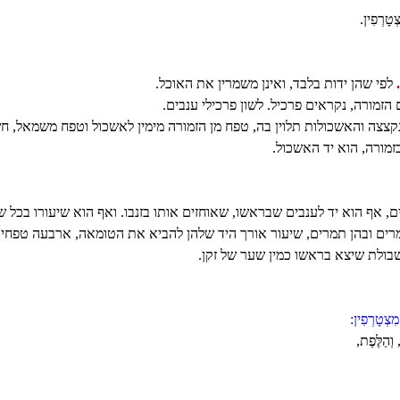
ְטָרְפִין.
לפי שהן ידות בלבד, ואינן משמרין את האוכל.
זמורה, נקראים פרכיל. לשון פרכילי ענבים.
צצה והאשכולות תלוין בה, טפח מן הזמורה מימין לאשכול וטפח משמאל, חשו
מורה, הוא יד האשכול.
ם, אף הוא יד לענבים שבראשו, שאוחזים אותו בזנבו. ואף הוא שיעורו בכל ש
ים ובהן תמרים, שיעור אורך היד שלהן להביא את הטומאה, ארבעה טפחים
שבולת שיצא בראשו כמין שער של זקן.
ִצְטָרְפִין:
 וְהַלֶּפֶת,