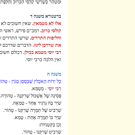
וּמְטַהֵר בְּשָׁרְשֵׁי קֻלְסֵי הַכְּרוּב וְהַלֶּפֶת.
ברטנורא משנה ד
אלו לא מטמאין.
שאין חשובים לא ש
קולסי כרוב.
רמב"ם פירש, ראשי הכר
וחליפות התרדים.
שרשי התרדים שמ
את שדרכן ליגזז.
הדברים שדרכם לגו
רבי יוסי מטמא בכולן.
דכולם חשובים
ואין הלכה כרבי יוסי.
משנה ה
כָּל יְדוֹת הָאֹכָלִין שֶׁבְּסָסָן בַּגֹּרֶן - טְהו
רַבִּי יוֹסֵי -
מְטַמֵּא.
פְּסִיגָה שֶׁל אֶשְׁכּוֹל שֶׁרִקְּנָהּ - טְהוֹרָה.
שִׁיֵּר בָּהּ גַּרְגִּיר אֶחָד - טְמֵאָה.
שַׁרְבִיט שֶׁל תְּמָרָה שֶׁרִקְּנוֹ - טָהוֹר.
שִׁיֵּר בּוֹ תְּמָרָה אַחַת - טָמֵא.
וְכֵן בַּקִּטְנִיּוֹת:
שַׁרְבִיט שֶׁרִקְּנוֹ - טָהוֹר.