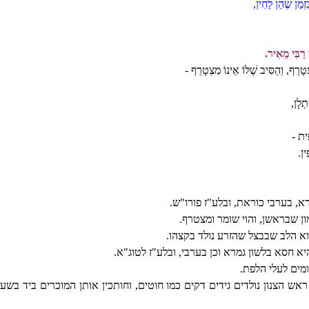
זְמַן שֶׁהֵן לַחִין,
י רַבִּי מֵאִיר.
ְטָרֵף, וְהַסִּיב שֶׁלּוֹ אֵינוֹ מִצְטָרֵף -
תְלָן,
ִית -
ִין.
א, בערבי כוראת, ובלע"ז פורו"ש.
ן שבראשן, והוי שומר ומצטרף.
א הלב שבבצל שהזרע נולד בקצהו.
 חסא בלשון גמרא וכן בערבי, ובלע"ז לטוג"א.
ומים לעלי הלפת.
 הצנון נולדים גידים דקים כמו חוטים, וחותכין אותן המוכרים ביד בשעה