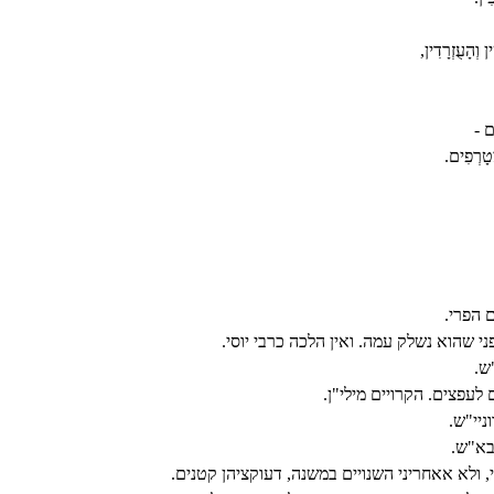
ן וְהָעֻזְרָדִין,
ם -
ְטָרְפִים.
 הפרי.
י שהוא נשלק עמה. ואין הלכה כרבי יוסי.
ש.
עפצים. הקרויים מילי"ן.
ניי"ש.
בא"ש.
 ולא אאחריני השנויים במשנה, דעוקציהן קטנים.