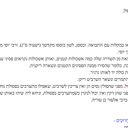
וֹל,
במקלות עם התבואה. ובססן, לשון בוססו מקדשך (ישעיה ס"ג). ורבי יוסי מ
יוסי.
ת מן השדרה שלה כמה אשכולות קטנים, ואותן אשכולות נקראים פסיגי ענב
, כלומר שהסירו ממנה הפסיגים הקטנים ונשארה ריקנית.
כולה יד לאותו גרגיר.
תמרים ונשאר השרביט ריקן.
ל.
מפני שהפולין גסים הן ואין צריכין לשרביט, שאפילו מתערבים בפסולת נוח 
י שהן דקין ואין יכול לנקרן כשמתערבים בפסולת, וניחא ליה שיהו באותן ש
רבי אלעזר בן עזריה.
ֶחָרוּבִים -
ִין.