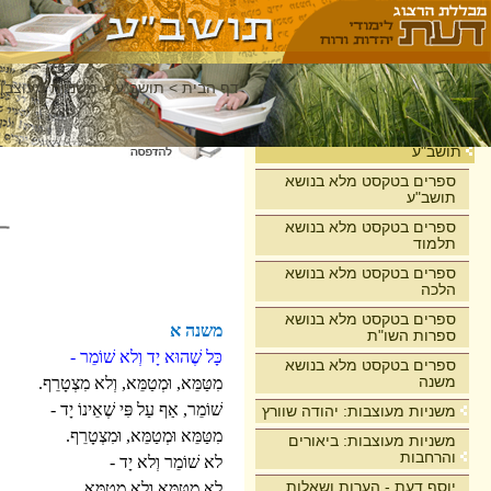
דף הבית
>
תושב"ע
>
משניות מעוצבות
בית
תושב"ע
ספרים בטקסט מלא בנושא
תושב"ע
ספרים בטקסט מלא בנושא
תלמוד
ספרים בטקסט מלא בנושא
הלכה
ספרים בטקסט מלא בנושא
משנה א
ספרות השו"ת
כָּל שֶׁהוּא יָד וְלא שׁוֹמֵר -
ספרים בטקסט מלא בנושא
משנה
מִטַּמֵּא, וּמְטַמֵּא, וְלא מִצְטָרֵף.
שׁוֹמֵר, אַף עַל פִּי שֶׁאֵינוֹ יָד -
משניות מעוצבות: יהודה שוורץ
מִטַּמֵּא וּמְטַמֵּא, וּמִצְטָרֵף.
משניות מעוצבות: ביאורים
והרחבות
לא שׁוֹמֵר וְלא יָד -
יוסף דעת - הערות ושאלות
לא מִטַּמֵּא וְלא מְטַמֵּא.