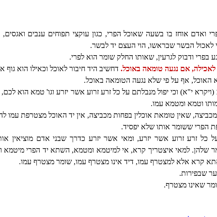
ואדם אוחז בו בשעה שאוכל הפרי, כגון עוקצי תפוחים ענבים ואגסים, קר
 לאכול הבשר שבראשו, הוי העצם יד לבשר.
 בפרי ודבוק לגרעין, שאותו החלק שומר הוא לפרי.
 לאכילה, אם נגעה טומאה באוכל.
דחשיב היד חיבור לאוכל וכאילו הוא גוף א
האוכל, אף על פי שלא נגעה הטומאה באוכל.
(ויקרא י"א) וכי יפול מנבלתם על כל זרע זרוע אשר יזרע וגו' טמא הוא לכם,
ותו וטמא ומטמא עמו.
כביצה, שאין טומאת אוכלין בפחות מכביצה, אין יד האוכל מצטרפת עמו לה
פת הפרי ששומר אותו שלא יפסיד.
 כל זרע זרוע אשר יזרע, ומאי אשר יזרע כדרך שבני אדם מוציאין אותן 
מר שלהן. למאי איצטריך קרא, אי למיטמא ומטמא, השתא יד הפרי מיטמא ו
תא קרא אלא למצטרף עמו, דיד אינו מצטרף עמו, שומר מצטרף עמו.
ר שבפירות.
ומר שאינו מצטרף.