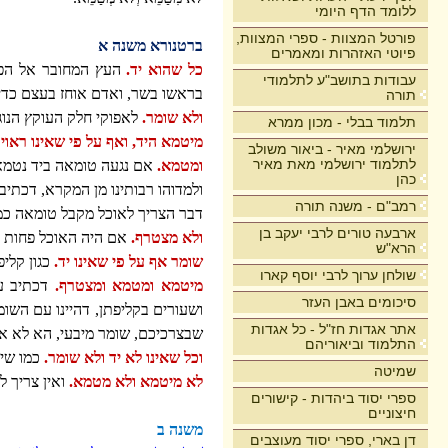
ללומד הדף היומי
פורטל המצוות - ספרי המצוות,
ברטנורא משנה א
פיוטי האזהרות ומאמרים
כל שהוא יד.
העץ המחובר אל הפרי 
עבודות בתושב"ע לתלמודי
בראשו בשר, ואדם אוחז בעצם כדי
תורה
ולא שומר.
לאפוקי חלק העוקץ הנוגע
תלמוד בבלי - מכון ממרא
מיטמא היד, ואף על פי שאינו ראוי
ירושלמי מאיר - ביאור משולב
לתלמוד ירושלמי מאת מאיר
ומטמא.
אם נגעה טומאה ביד נטמא 
כהן
ולמדוהו רבותינו מן המקרא, דכתיב 
רמב"ם - משנה תורה
דבר הצריך לאוכל מקבל טומאה כמ
ארבעה טורים לרבי יעקב בן
ולא מצטרף.
אם היה האוכל פחות מ
הרא"ש
שומר אף על פי שאינו יד.
כגון קלי
שולחן ערוך לרבי יוסף קארו
מיטמא ומטמא ומצטרף.
דכתיב על
סיכומים באבן העזר
ושעורים בקליפתן, דהיינו עם השו
אתר אגדות חז"ל - כל אגדות
שבצרכיכם, שומר מיבעי, הא לא א
התלמוד וביאוריהם
וכל שאינו לא יד ולא שומר.
כמו שיע
שמיטה
לא מיטמא ולא מטמא.
ואין צריך ל
ספרי יסוד ביהדות - קישורים
חיצוניים
משנה ב
דן בארי, ספרי יסוד מעוצבים