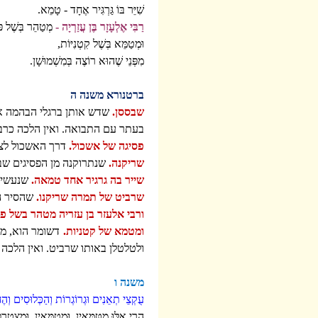
שִׁיֵּר בּוֹ גַּרְגִּיר אֶחָד - טָמֵא.
רַבִּי אֶלְעָזָר בֶּן עֲזַרְיָה -
מְטַהֵר בְּשֶׁל פּ
וּמְטַמֵּא בְּשֶׁל קִטְנִיּוֹת,
מִפְּנֵי שֶׁהוּא רוֹצֶה בְּמִשְׁמוּשָׁן.
ברטנורא משנה ה
שבססן.
שדש אותן ברגלי הבהמה או 
בעתר עם התבואה. ואין הלכה כרבי 
פסיגה של אשכול.
דרך האשכול לצא
שריקנה.
שנתרוקנה מן הפסיגים שבה
שייר בה גרגיר אחד טמאה.
שנעשית 
שרביט של תמרה שריקנו.
שהסיר ה
ורבי אלעזר בן עזריה מטהר בשל פו
ומטמא של קטניות.
דשומר הוא, מפנ
ולטלטלן באותו שרביט. ואין הלכה כ
משנה ו
עֻקְצֵי תְאֵנִים וּגְרוֹגְרוֹת וְהַכְּלוּסִים וְה
הֲרֵי אֵלּוּ מִטַּמְּאִין, וּמְטַמְּאִין, וּמִצְטָרְפ