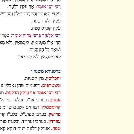
רַבִּי יוֹסֵי אוֹמֵר:
אַף עֹקֶץ דְּלַעַת.
עֻקְצֵי הָאֲגָסִין וְהַקְּרֻסְטוּמֵלִין וְהַפָּרִישִׁי
עֹקֶץ דְּלַעַת טֶפַח,
עֹקֶץ קוּנְרָס טֶפַח,
רַבִּי אֶלְעָזָר בֵּרַבִּי צָדוֹק אוֹמֵר:
טִפְחַיִ
הֲרֵי אֵלּוּ מִטַּמְּאִין, וּמְטַמְּאִין, וְלא מִצ
וּשְׁאָר כָּל הָעֻקְצִים -
לא מִטַּמְּאִין וְלא מְטַמְּאִין.
ברטנורא משנה ו
והכלוסין.
מין קטניות.
ומצטרפים.
דפעמים שהן נאכלין עם
רבי יוסי אומר אף עוקץ הדלעת.
מפנ
אגסים.
בערבי אג"ס, ובלע"ז פירא"
קרוסטמלין.
תפוחים קטנים שדומים ל
פרישין.
בערבי ספרג"ל, ובלע"ז קודו
עוזרדין.
בערבי זערו"ד, ובלע"ז סור
טפח.
אעוקץ דלעת יונית דוקא קאי,