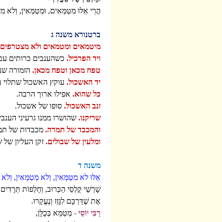
הֲרֵי אֵלּוּ מִטַּמְּאִים, וּמְטַמְּאִין, וְלא מִצ
ברטנורא משנה ג
מיטמאים ומטמאים ולא מצטרפים.
ויד הפרכיל.
כשהענבים כרותים עם ה
טפח מכאן וטפח מכאן.
הזמורה שנק
יד האשכול.
עוקץ האשכול שתלוי בז
כל שהוא.
אפילו ארוך הרבה.
זנב האשכול.
סופו של אשכול.
שריקנו.
שהושרו ממנו גרעיני הענבי
והמכבד של תמרה.
מכבדות של תמר
ומלעין של שבולים.
זקן העליון של 
משנה ד
אֵלּוּ לא מִטַּמְּאִין, וְלא מְטַמְּאִין, וְלא מ
שָׁרְשֵׁי קֻלְסֵי הַכְּרוּב, וְחֻלְפוֹת תְּרָדִים,
אֶת שֶׁדַּרְכָּם לִגָּזֵז וְנֶעֱקָרוּ.
רַבִּי יוֹסֵי -
מְטַמֵּא בְּכֻלָּן,