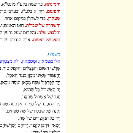
והמינתא.
כך שמה בלע"ז מונט"א, ו
והפיגום.
רוד"א בלע"ז, ובערבי סרא
שעקרן.
כדי לשתלן במקום אחר.
והשדרה של שבולת.
חוט האמצעי. 
והלבוש שלה.
והקרום שעל גרעין הח
הסיג של רצפות.
אבק הנדבק על ראש
משנה ג
אֵלּוּ מִטַּמְּאִין, וּמְטַמְּאִין, וְלא מִצְטָרְפִ
שָׁרְשֵׁי הַשּׁוּם וְהַבְּצָלִים וְהַקַּפְלוֹטוֹת ב
וְהָעַמּוּד שֶׁאֵינוֹ מְכֻוָּן כְּנֶגֶד הָאֹכֶל,
וְיַד הַפַּרְכִּיל טֶפַח מִכָּאן וְטֶפַח מִכָּאן,
יַד הָאֶשְׁכּוֹל כָּל שֶׁהוּא,
וְזָנָב שֶׁל אֶשְׁכּוֹל שֶׁרִקְּנוֹ,
וְיַד הַמַּכְבֵּד שֶׁל תְּמָרָה אַרְבָּעָה טְפָח
וְקָנֶה שֶׁל שִׁבֹּלֶת שְׁל שָׁה טְפָחִים,
וְיַד כָּל הַנִּקְצָרִים שְׁל שָׁה,
וְשֶׁאֵין דַּרְכָּן לִקָּצֵר, יְדֵיהֶם וְשָׁרְשֵׁיהֶם
וּמַלְעִין שֶׁל שִׁבֳּלִין -