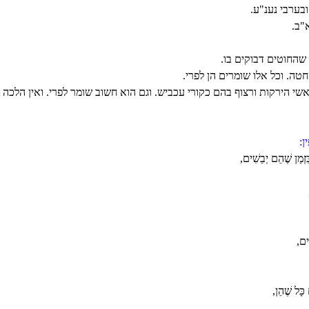
בערבי נענ"ע.
"ב.
שהחוטים דבוקים בו.
טה. וכל אלו שומרים הן לפרי.
י הירקות ורצוף בהם כקורי עכביש. וגם הוא חשוב שומר לפרי. ואין הלכה כ
ין:
ִּזְמַן שֶׁהֵם יְבֵשִׁים,
ִים,
 כָּל שֶׁהֵן,