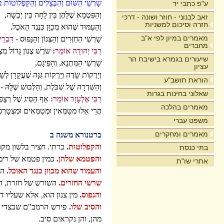
שָׁרְשֵׁי הַשּׁוּם וְהַבְּצָלִים וְהַקַּפְלוֹטוֹת בִּ
ע"פ כתבי יד
וְהַפִּטְמָא שֶׁלָּהֶן בֵּין לַחָה בֵּין יְבֵשָׁה,
זאב לבנוני - חוזר ושונה - דרכי
חזרה וסיכום למשניות
וְהָעַמּוּד שֶׁהוּא מְכֻוָּן כְּנֶגֶד הָאֹכֶל,
מאמרים במיון לפי א"ב
שָׁרְשֵׁי הַחַזְּרִים וְהַצְּנוֹן וְהַנָּפוּס -
דִּבְרֵ
מחברים
רַבִּי יְהוּדָה אוֹמֵר:
שֹׁרֶשׁ צְנוֹן גָּדוֹל מִצ
שיעורים בגמרא בישיבת הר
שָׁרְשֵׁי הַמִּתְנָא, וְהַפֵּיגָם,
עציון
וְיַרְקוֹת שָֹדֶה וְיַרְקוֹת גִּנָּה שֶׁעֲקָרָן לְשָׁ
הוראת תושב"ע
וְהַשִּׁדְרָה שֶׁל שִׁבֹּלֶת, וְהַלְּבוּשׁ שֶׁלָּהּ -
שאלוני בחינות בגרות
רַבִּי אֶלְעָזָר אוֹמֵר:
אַף הַסִּיג שֶׁל רְצָפ
מאמרים בהלכה
הֲרֵי אֵלּוּ מִטַּמְּאִין וּמְטַמְּאִים וּמִצְטָרְפ
משפט עברי
מאמרים ומחקרים
ברטנורא משנה ב
והקפלוטות.
כרתי. חציר בלשון מקר
בתי כנסת
והפטמא שלהן.
כמין פטמא של רימו
אתרי שו"ת
והעמוד שהוא מכוון כנגד האוכל.
הו
שרשי החזרים.
השורש של חזרת, היא
והנפוס.
מין צנון הוא, אלא שעליו ד
והסיב שלו.
פירש הרמב"ם שבצדי ראש
מהן, והן נקראים סיב.