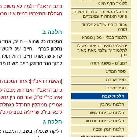
ללומד הדף היומי
כתב הראב"ד ולמה לא משום מב
פורטל המצוות - ספרי המצוות,
הגחלת והמצרפו במים אינו מכבה
פיוטי האזהרות ומאמרים
עבודות בתושב"ע לתלמודי
תורה
הלכה ב
תלמוד בבלי - מכון ממרא
המכבה כל שהוא – חייב, אחד 
ירושלמי מאיר - ביאור משולב
נתכוון לצרף – חייב, שכן לוטש
לתלמוד ירושלמי מאת מאיר
כהן
שהעושה אותו חייב, והוא תולד
רמב"ם - משנה תורה
לתוך הנר הדולק חייב משום מב
ספר המדע
ספר אהבה
[השגת הראב”ד]: אחד המכבה וכ
ספר זמנים
כתב הראב"ד ואם הוא מכבה למה 
הלכות שבת
איהו כר"י ס"ל, ועוד מה בין 
הלכות עירובין
אמרינן ממתקין החרדל בגחלת ש
ליכא וביו"כ שרי ליה בטבילת כ"ג
הלכות שביתת עשור
הלכות שביתת יום טוב
הלכה ג
הלכות חמץ ומצה
דליקה שנפלה בשבת המכבה אותה