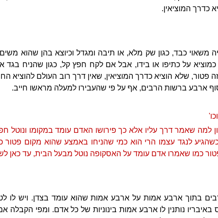
א כדרך המוציאין.
 משאוי כבד, כגון שק מלא, או תיבה ומגדל וכיוצא בהן שהוא משים 
 כמוציא על כתיפו או בידו, אבל אם לקח חפץ קל, כגון שהניח בגד א
י זה פטור, שלא הוציא כדרך המוציאין, שאין דרך רוב העולם להוציא הח
 ארבע ברשות הרבים, אף על פי שהעבירו למעלה מראשו חייב.
ו'
ן למה שאמר דרך עליו אלא כך פירושו האדם עומד במקומו ונוטל חפץ
הגיע לנגד עצמו הרי הוא כמי שהניחו באמצע שהוא מקום פטור כיו
טור כמו שאמרו אדם עומד על האסקופה נוטל מבעל הבית, עד כאן לשונ
ם בתוך ארבע אמות על ארבע אמות שהוא עומד בצדן. ויש לו לט
ס באיבריו נותנין לו ארבע אמות בינוניות של כל אדם. ומפי הקבלה 