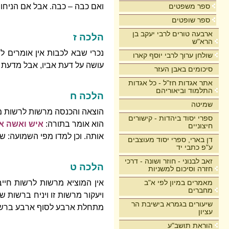
ספר משפטים
ואם כבה – כבה. אבל אם הניחו
ספר שופטים
ארבעה טורים לרבי יעקב בן
הלכה ז
הרא"ש
נכרי שבא לכבות אין אומרים לו
שולחן ערוך לרבי יוסף קארו
עושה על דעת אביו, אבל מדעת עצ
סיכומים באבן העזר
אתר אגדות חז"ל - כל אגדות
התלמוד וביאוריהם
הלכה ח
שמיטה
הוצאה והכנסה מרשות לרשות מל
ספרי יסוד ביהדות - קישורים
הוא אומר בתורה:
איש ואשה א
חיצוניים
אותה. וכן למדו מפי השמועה: 
דן בארי, ספרי יסוד מעוצבים
ע"פ כתבי יד
זאב לבנוני - חוזר ושונה - דרכי
הלכה ט
חזרה וסיכום למשניות
מאמרים במיון לפי א"ב
אין המוציא מרשות לרשות חייב
מחברים
ויעקור מרשות זו ויניח ברשות ש
שיעורים בגמרא בישיבת הר
מתחלת ארבע לסוף ארבע ברשות 
עציון
הוראת תושב"ע