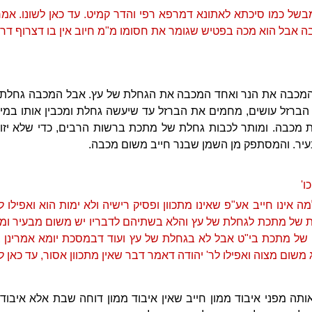
של כמו סיכתא לאתונא דמרפא רפי והדר קמיט. עד כאן לשונו. א
 אבל הוא מכה בפטיש שגומר את חסומו מ"מ חיוב אין בו דצרוף דרבנן
המכבה את הנר ואחד המכבה את הגחלת של עץ. אבל המכבה גחלת 
י הברזל עושים, מחמים את הברזל עד שיעשה גחלת ומכבין אותו במים
ת מכבה. ומותר לכבות גחלת של מתכת ברשות הרבים, כדי שלא יזוק
עיר. והמסתפק מן השמן שבנר חייב משום מכבה.
ו'
אינו חייב אע"פ שאינו מתכוון ופסיק רישיה ולא ימות הוא ואפילו ל
גחלת של מתכת לגחלת של עץ והלא בשתיהם לדבריו יש משום מבעיר ו
ל מתכת בי"ט אבל לא בגחלת של עץ ועוד דבמסכת יומא אמרינן צי
 משום מצוה ואפילו לר' יהודה דאמר דבר שאין מתכוון אסור, עד כאן לש
 מפני איבוד ממון חייב שאין איבוד ממון דוחה שבת אלא איבוד נ