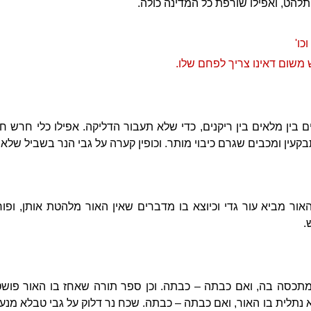
תלהט, ואפילו שורפת כל המדינה כולה.
כו'
 משום דאינו צריך לפחם שלו.
 בין מלאים בין ריקנים, כדי שלא תעבור הדליקה. אפילו כלי חרש ח
קעין ומכבים שגרם כיבוי מותר. וכופין קערה על גבי הנר בשביל שלא
ור מביא עור גדי וכיוצא בו מדברים שאין האור מלהטת אותן, ופו
.
תכסה בה, ואם כבתה – כבתה. וכן ספר תורה שאחז בו האור פושטו 
לא נתלית בו האור, ואם כבתה – כבתה. שכח נר דלוק על גבי טבלא מנע