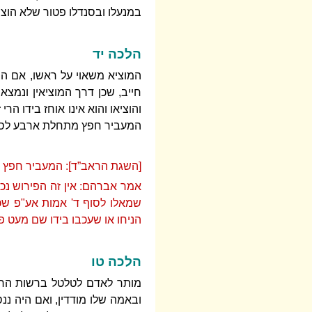
במנעלו ובסנדלו פטור שלא הוצי
הלכה יד
המוציא משאוי על ראשו, אם היה
חייב, שכן דרך המוציאין ונמצא
והוציאו והוא אינו אוחז בידו הר
המעביר חפץ מתחלת ארבע לסוף
[השגת הראב”ד]: המעביר חפץ וכ
אמר אברהם: אין זה הפירוש נכו
שמאלו לסוף ד' אמות אע"פ שכש
הניחו או שעכבו בידו שם מעט פ
הלכה טו
מותר לאדם לטלטל ברשות הרבי
ובאמה שלו מודדין, ואם היה ננ