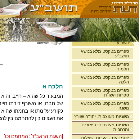
דף הבית
>
תושב"ע
>
רמב"ם - משנה 
בית
תושב"ע
ספרים בטקסט מלא בנושא
תושב"ע
ספרים בטקסט מלא בנושא
תלמוד
ספרים בטקסט מלא בנושא
הלכה
הלכה א
ספרים בטקסט מלא בנושא
ספרות השו"ת
המבעיר כל שהוא – חייב, והוא
ספרים בטקסט מלא בנושא
של חברו, או השורף דירתו חיי
משנה
כקורע על מתו או בחמתו שהוא ח
משניות מעוצבות: יהודה שוורץ
את העצים בין להתחמם בין להאי
משניות מעוצבות: ביאורים
והרחבות
[השגת הראב”ד]: המחמם וכו'
יוסף דעת - הערות ושאלות