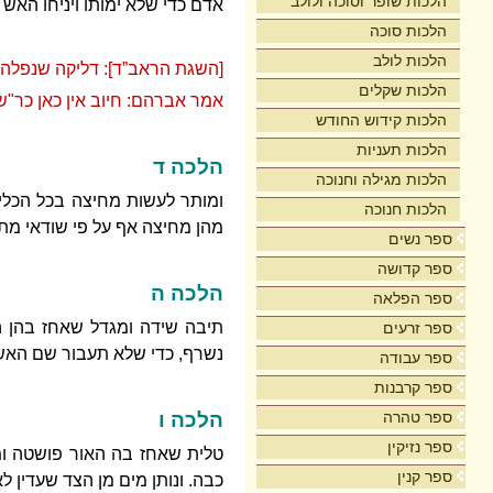
הלכות שופר וסוכה ולולב
אדם כדי שלא ימותו ויניחו האש 
הלכות סוכה
הלכות לולב
[השגת הראב”ד]: דליקה שנפלה ו
הלכות שקלים
אמר אברהם: חיוב אין כאן כר"ש
הלכות קידוש החודש
הלכות תעניות
הלכה ד
הלכות מגילה וחנוכה
ומותר לעשות מחיצה בכל הכלים
הלכות חנוכה
מהן מחיצה אף על פי שודאי מתב
ספר נשים
ספר קדושה
הלכה ה
ספר הפלאה
תיבה שידה ומגדל שאחז בהן הא
ספר זרעים
נשרף, כדי שלא תעבור שם האש
ספר עבודה
ספר קרבנות
ספר טהרה
הלכה ו
ספר נזיקין
טלית שאחז בה האור פושטה ומ
ספר קנין
כבה. ונותן מים מן הצד שעדין 