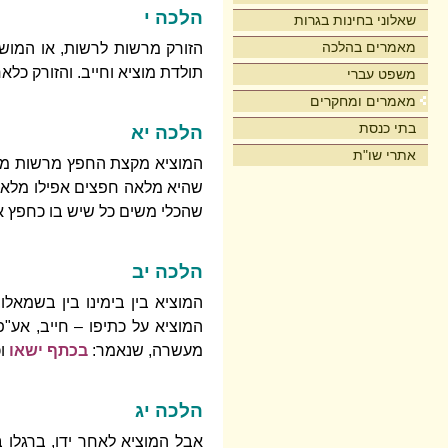
הלכה י
שאלוני בחינות בגרות
מאמרים בהלכה
הזורק מרשות לרשות, או המושי
תולדת מוציא וחייב. והזורק כלאח
משפט עברי
מאמרים ומחקרים
בתי כנסת
הלכה יא
אתרי שו"ת
המוציא מקצת החפץ מרשות משתי
שהיא מלאה חפצים אפילו מלאה ח
שהכלי משים כל שיש בו כחפץ א
הלכה יב
המוציא בין בימינו בין בשמאלו,
המוציא על כתיפו – חייב, א
מעשרה, שנאמר:
בכתף ישאו
וכ
הלכה יג
אבל המוציא לאחר ידו, ברגלו ב