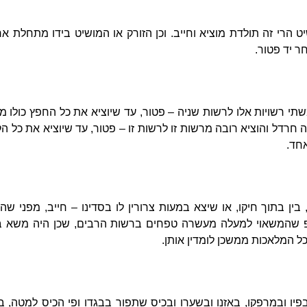
ט הרי זה תולדת מוציא וחייב. וכן הזורק או המושיט בידו מתחלת א
ר יד פטור.
 רשויות אלו לרשות שניה – פטור, עד שיוציא את כל החפץ כולו מרש
רדל והוציא רובה מרשות זו לרשות זו – פטור, עד שיוציא את כל הקו
חד.
 בין בתוך חיקו, או שיצא במעות צרורין לו בסדינו – חייב, מפני שהוצ
ע"פ שהמשאוי למעלה מעשרה טפחים ברשות הרבים, שכן היה משא 
ל המלאכות ממשכן לומדין אותן.
פיו ובמרפקו, באזנו ובשערו ובכיס שתפור בבגדו ופי הכיס למטה, בי