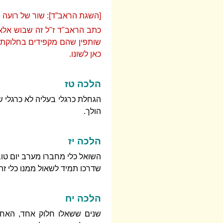
[השגת הראב”ד]: שור של רועה וכ
כתב הראב"ד ז"ל זה שבוש אלא 
שותפין שהם מקפידים בחלוקתם א
כאן לשונו.
הלכה טז
הגחלת כרגלי בעליה לא כרגלי ש
הולך.
הלכה יז
השואל כלי מחברו מערב יום טוב,
שדרכו תמיד לשאול ממנו כלי זה 
הלכה יח
שנים ששאלו חלוק אחד, האחד ש