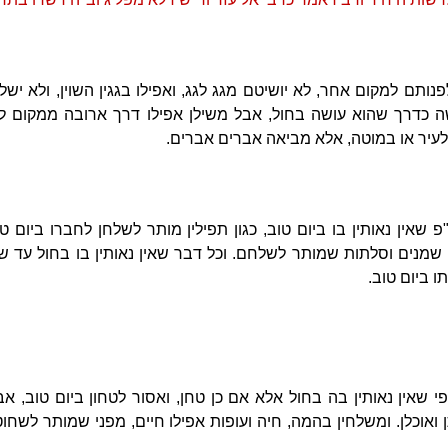
לפנותם למקום אחר, לא יושיטם מגג לגג, ואפילו בגגין השוין, ולא י
שה כדרך שהוא עושה בחול, אבל משילן אפילו דרך ארובה ממקום ל
עיר או במוטה, אלא מביאה אברים אברים.
פ שאין נאותין בו ביום טוב, כגון תפילין מותר לשלחן לחברו ביום טו
נות, שמנים וסלתות שמותר לשלחם. וכל דבר שאין נאותין בו בחול ע
ו ביום טוב.
י שאין נאותין בה בחול אלא אם כן טחן, ואסור לטחון ביום טוב, א
ואוכלן. ומשלחין בהמה, חיה ועופות אפילו חיים, מפני שמותר לשחוט ב