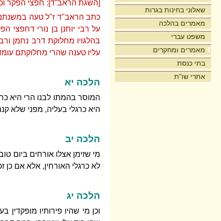
[השגת הראב”ד]: חפצי הפקר וכו
שאלוני בחינות בגרות
כתב הראב"ד ז"ל טעה במשנתנו 
מאמרים בהלכה
על רבי יוחנן בן נורי דחפצי 
משפט עברי
בהלגויו מחלוקת דרב נחמן ורב
מאמרים ומחקרים
עליו טענה שהרי מחלוקתם עומדת
בתי כנסת
אתרי שו"ת
הלכה יא
המוסר בהמתו לבנו הרי היא כרגל
היא כרגלי בעליה, מפני שלא קנ
הלכה יב
מי שזימן אצלו אורחים ביום טוב
לא כרגלי האורחין, אלא אם כן ז
הלכה יג
וכן מי שהיו פירותיו מופקדין ב