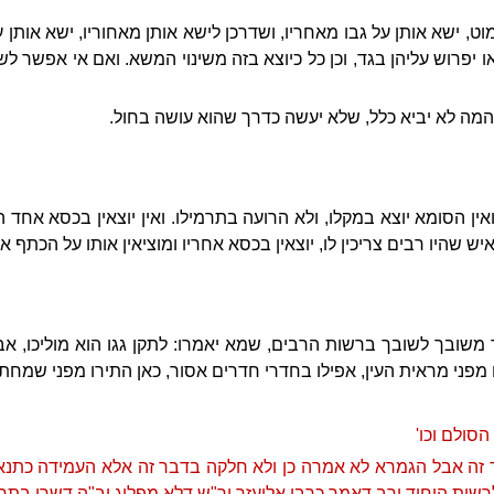
ט, ישא אותן על גבו מאחריו, ושדרכן לישא אותן מאחוריו, ישא אותן 
או יפרוש עליהן בגד, וכן כל כיוצא בזה משינוי המשא. ואם אי אפשר לש
המה לא יביא כלל, שלא יעשה כדרך שהוא עושה בחול.
אין הסומא יוצא במקלו, ולא הרועה בתרמילו. ואין יוצאין בכסא אח
 שהיו רבים צריכין לו, יוצאין בכסא אחריו ומוציאין אותו על הכתף אפ
 משובך לשובך ברשות הרבים, שמא יאמרו: לתקן גגו הוא מוליכו, אב
ני מראית העין, אפילו בחדרי חדרים אסור, כאן התירו מפני שמחת י
הסולם וכו'
זה אבל הגמרא לא אמרה כן ולא חלקה בדבר זה אלא העמידה כתנאי
ות היחיד ורב דאמר כרבי אליעזר ור"ש דלא מפליג וב"ה דשרו בתרוייה