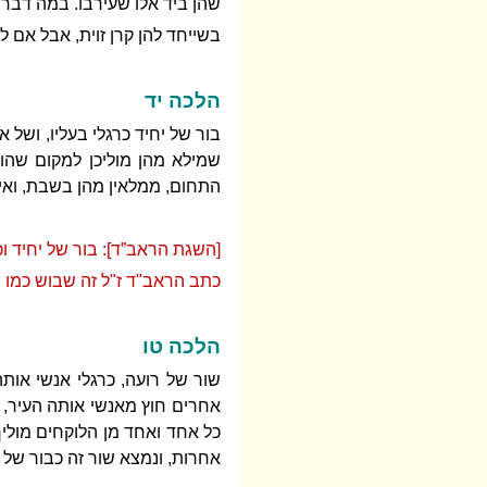
שהן ביד אלו שעירבו. במה דבר
בשייחד להן קרן זוית, אבל אם לא
הלכה יד
בור של יחיד כרגלי בעליו, ושל 
שמילא מהן מוליכן למקום שהוא 
התחום, ממלאין מהן בשבת, ואין 
[השגת הראב”ד]: בור של יחיד וכו
כתב הראב"ד ז"ל זה שבוש כמו ש
הלכה טו
שור של רועה, כרגלי אנשי אות
אחרים חוץ מאנשי אותה העיר, מ
כל אחד ואחד מן הלוקחים מוליך
אחרות, ונמצא שור זה כבור של 