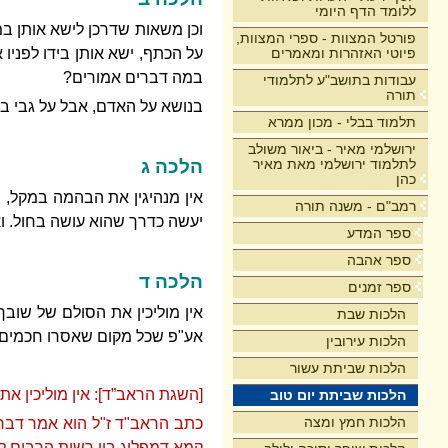
ללומד הדף היומי
וכן משאות שדרכן לישא אותן במו
פורטל המצוות - ספרי המצוות,
פיוטי האזהרות ומאמרים
על הכתף, ישא אותן בידו לפניו 
במה דברים אמורים?
עבודות בתושב"ע לתלמודי
תורה
בנושא על האדם, אבל על גבי ב
תלמוד בבלי - מכון ממרא
ירושלמי מאיר - ביאור משולב
לתלמוד ירושלמי מאת מאיר
הלכה ג
כהן
אין מנהיגין את הבהמה במקל, ו
רמב"ם - משנה תורה
יעשה כדרך שהוא עושה בחול. ואיש
ספר המדע
ספר אהבה
הלכה ד
ספר זמנים
אין מוליכין את הסולם של שובך
הלכות שבת
אע"פ שכל מקום שאסרו חכמים מפ
הלכות עירובין
הלכות שביתת עשור
[השגת הראב”ד]: אין מוליכין את 
הלכות שביתת יום טוב
הלכות חמץ ומצה
כתב הראב"ד ז"ל הוא אמר דבר 
קמא דמפליג בין רשות הרבים לרש