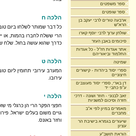
ספר משפטים
ספר שופטים
הלכה ח
ארבעה טורים לרבי יעקב בן
הרא"ש
כל דבר שמותר לשלחו ביום טוב
שולחן ערוך לרבי יוסף קארו
הרי ששלח לחברו בהמות, או יינ
סיכומים באבן העזר
כדרך שהוא עושה בחול. שלח של
אתר אגדות חז"ל - כל אגדות
התלמוד וביאוריהם
הלכה ט
שמיטה
ספרי יסוד ביהדות - קישורים
המערב עירובי תחומין ליום טוב
חיצוניים
עירובו.
דן בארי, ספרי יסוד מעוצבים
ע"פ כתבי יד
הלכה י
זאב לבנוני - חוזר ושונה - דרכי
חזרה וסיכום למשניות
חפצי הפקר הרי הן כרגלי מי שזכ
מאמרים במיון לפי א"ב
גויים משום בעלים ישראל. פירו
מחברים
וחזר באונס.
שיעורים בגמרא בישיבת הר
עציון
הוראת תושב"ע