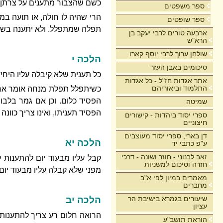
כשם שהצבור מתענים על צרתן, 
ספר משפטים
הרי שהיה לו חולה, או תועה במד
ספר שופטים
תפלה שמתפלל. ולא יתענה בשבת
ארבעה טורים לרבי יעקב בן
הרא"ש
שולחן ערוך לרבי יוסף קארו
הלכה י
סיכומים באבן העזר
כל תענית שלא קיבלה עליו היחי
אתר אגדות חז"ל - כל אגדות
התלמוד וביאוריהם
כשיתפלל תפלת מנחה אומר אחר 
הפסיד כלום. וכן אם גמר בלבו
שמיטה
הפסיד תעניתו, ואינו צריך כוונה ל
ספרי יסוד ביהדות - קישורים
חיצוניים
דן בארי, ספרי יסוד מעוצבים
הלכה יא
ע"פ כתבי יד
זאב לבנוני - חוזר ושונה - דרכי
קבל עליו מבעוד יום להתענות 
חזרה וסיכום למשניות
מפני שלא קבלה עליו מבעוד יום,
מאמרים במיון לפי א"ב
מחברים
שיעורים בגמרא בישיבת הר
הלכה יב
עציון
הרואה חלום רע צריך להתענות 
הוראת תושב"ע