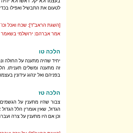
בעצמו ולא יקל ראשו ולא יהיה 
לטעום את התבשיל ואפילו בכדי 
[השגת הראב”ד]: שכח ואכל וכו'
אמר אברהם: ירושלמי בשאמר יום
הלכה טו
יחיד שהיה מתענה על החולה ונת
זה מתענה ומשלים תעניתו. הל
בפניהם ואל ינהוג עידונין בעצמו.
הלכה טז
צבור שהיו מתענין על הגשמים ו
הגדול, שאין אומרין הלל הגדול
וכן אם היו מתענין על צרה ועבר