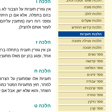
הלכות שופר וסוכה ולולב
הלכה ו
הלכות סוכה
אין גוזרין תעניות על הצבור לא
הלכות לולב
בהם בתפלה, אלא אם כן היתה ע
הלכות שקלים
ומפני רוח רעה (מתענין עליהם
לעזור אותם ולהצילן.
הלכות קידוש החודש
הלכות תעניות
הלכות מגילה וחנוכה
הלכה ז
הלכות חנוכה
וכן אין גוזרין תענית בתחלה בר
ספר נשים
אחד, ופגע בהן יום מאלו מתענין
ספר קדושה
ספר הפלאה
הלכה ח
ספר זרעים
תעניות אלו שמתענין על הצרות 
ספר עבודה
למחר, חוץ מתעניות המטר כמו ש
ספר קרבנות
השחר, והוא שלא ישן, אבל אם ישן
ספר טהרה
ספר נזיקין
הלכה ט
ספר קנין