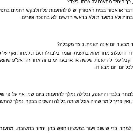
כך היחיד מתענה על צרתו. כיצד?
בר או אסור בבית האסורין יש לו להתענות עליו ולבקש רחמים בתפלתו,
ות ולא במועדות ולא בראשי חדשים ולא בחנוכה ופורים.
ד מבעוד יום אינה תענית. כיצד מקבלה?
התפלה: מחר אהא בתענית, וגומר בלבו להתענות למחר. ואף על פי
 וקבל עליו להתענות שלשה או ארבעה ימים זה אחר זה, אע"פ שהוא א
כל יום ויום מבעודו.
למחר בלבד והתענה, ובלילה נמלך להתענות ביום שני, אף על פי שלן
 ואין צריך לומר שהיה אוכל ושותה בלילה והשכים בבקר ונמלך להתענות
למחר, כדי שישוב ויעור במעשיו ויחפש בהן ויחזור בתשובה. ומתענה