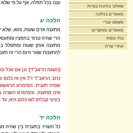
עננו בכל תפלה, אף על פי שלא 
שאלוני בחינות בגרות
מאמרים בהלכה
הלכה יג
משפט עברי
מתענה אדם שעות, והוא, שלא יא
מאמרים ומחקרים
בתי כנסת
הרי שהיה טרוד בחפציו ומתעסק 
מתענה אותן שעות ומתפלל בהן
אתרי שו"ת
להתענות שאר היום הרי זה תעני
[השגת הראב”ד]: וכן אם אכל וכו'
כתב הראב"ד ז"ל אין זה כלום 
שמיה תענית. המימרא הראשונה
אינו מתענה. והמימרא השניה ב
בעינוי קבלתו לאו כלום היא, עד כ
הלכה יד
כל השרוי בתענית בין שהיה מת