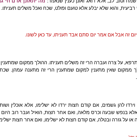
שמח וטוב לב, אלא דואג ואונן כענין שנאמר:
מה יתאונן אדם חי גב
רביעית, והוא שלא יבלע אלא טועם ופולט, שכח ואכל משלים תעניתו.
 זה אבל אם אמר יום סתם אבד תעניתו, עד כאן לשונו.
רפא, על צרה ועברה הרי זה משלים תעניתו. ההולך ממקום שמתענין ל
ך ממקום שאין מתענין למקום שמתענין הרי זה מתענה עמהן. שכח
ירדו להן גשמים, אם קודם חצות ירדו לא ישלימו, אלא אוכלין ושותין
 אלא בנפש שבעה וכרס מלאה, ואם אחר חצות, הואיל ועבר רוב היום 
ה או על גזרה ובטלה, אם קודם חצות לא ישלימו, ואם אחר חצות ישלימו