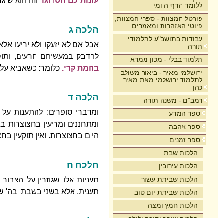
עונותיכם הטו וגו'
וזה הוא שיג
ללומד הדף היומי
פורטל המצוות - ספרי המצוות,
פיוטי האזהרות ומאמרים
הלכה ג
עבודות בתושב"ע לתלמודי
אבל אם לא יזעקו ולא יריעו אלא
תורה
להדבק במעשיהם הרעים, ותוס
תלמוד בבלי - מכון ממרא
בחמת קרי.
כלומר: כשאביא עלי
ירושלמי מאיר - ביאור משולב
לתלמוד ירושלמי מאת מאיר
כהן
הלכה ד
רמב"ם - משנה תורה
ומדברי סופרים: להתענות על 
ספר המדע
ומתחננים ומריעין בחצוצרות ב
ספר אהבה
היום בחצוצרות. ואין תוקעין 
ספר זמנים
הלכות שבת
הלכה ה
הלכות עירובין
הלכות שביתת עשור
תעניות אלו שגוזרין על הצבור 
תענית, אלא בשני בשבת ובה' שלא
הלכות שביתת יום טוב
הלכות חמץ ומצה