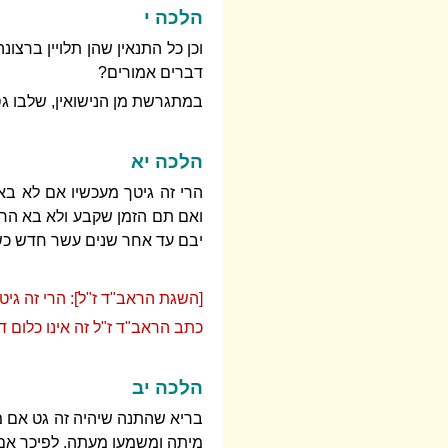
הלכה י
וכן כל התנאין שהן תלויין ברצ
דברים אמורים?
במתגרשת מן הנישואין, שלבו גס
הלכה יא
הרי זה גיטך מעכשיו אם לא בא
ואם תם הזמן שקבע ולא בא הרי
יבם עד אחר שנים עשר חדש כשי
[השגת הראב"ד ז"ל]: הרי זה גיטך
כתב הראב"ד ז"ל זה אינו כלום ד
הלכה יב
בריא שהתנה שיהיה זה גט אם מ
מיתה ומשמעו מעתה. לפיכך אם א