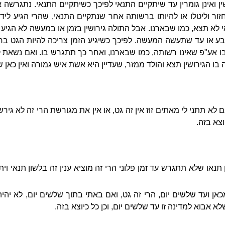
 ואינן גומרין עד שיתקיים התנאי לפיכך כשיתקיים התנאי. נתגרשה 
זור וליטלו או להיותו ברשותה אחר שנתקיים התנאי, שהרי הגיע ליד
לא תצא, כמו שבארנו. אבל התולה גירושין בזמן או במעשה לא הגיע ג
ע או עד שתעשה המעשה. לפיכך כשיגיע הזמן צריכה להיות הגט ברש
ו אע"פ שאינו רשותה, כמו שבארנו, ואחר כך תתגרש בו. ואם נשאת ק
הגירושין תצא והולד ממזר, שעדיין היא אשת איש גמורה ואין כאן שם
לא תתני לי מאתים זוז אין זה גט, או אין את מגורשת הרי זה לא גירש 
וצא בזה.
 תנאו שלא תתגרש עד זמן פלוני הרי זה מוציא ענין זה בלשון תנאי וי
אן ועד שלשים יום, הרי זה גט, ואם באתי בתוך שלשים יום, לא יהיה 
א אבוא למדינה זו עד שלשים יום, וכן כל כיוצא בזה.