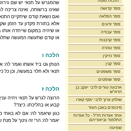
הלכות סוטה
שהמגרש על תנאי יש שם גירושין
ספר קדושה
שאינו ברשותה, ואינה צריכה לח
ספר הפלאה
ואם נשאת קודם שיתקיים התנאי 
אלא בתורת פקדון עד הזמן שקב
ספר זרעים
או שיהיה במקום שייחדה אותו ב
ספר עבודה
או קודם שתעשה המעשה שתלה בו 
ספר קרבנות
ספר טהרה
הלכה ו
ספר נזיקין
ספר קנין
הנותן גט ביד אשתו ואמר לה: אם 
תנאי ולא תלוי במעשה, וכן כל כי
ספר משפטים
ספר שופטים
ארבעה טורים לרבי יעקב בן
הלכה ז
הרא"ש
הרוצה לגרש על תנאי ויהיה ענין
שולחן ערוך לרבי יוסף קארו
קבוע או בהליכתו. כיצד?
סיכומים באבן העזר
כגון שיאמר לה: אם לא באתי מכ
אתר אגדות חז"ל - כל אגדות
התלמוד וביאוריהם
יאמר לה: הרי זה גיטך על מנת של
שמיטה