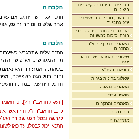
ספרי יסוד ביהדות - קישורים
הלכה ח
חיצוניים
התנה עליה שיהיה גט אם לא בא
דן בארי, ספרי יסוד מעוצבים
ע"פ כתבי יד
אחר שלשים יום הרי זה גט, אפילו
זאב לבנוני - חוזר ושונה - דרכי
חזרה וסיכום למשניות
הלכה ט
מאמרים במיון לפי א"ב
מחברים
התנה עליה שתתגרש כשיעבור מנ
שיעורים בגמרא בישיבת הר
תהיה מגורשת. ואע"פ שהיה הולך
עציון
בשהתנה ואמר: הרי היא נאמנת 
הוראת תושב"ע
וחזר ובטל הגט כשפייסה, ומפנ
שאלוני בחינות בגרות
חדש, והיה עמה במדינה חוששין 
מאמרים בהלכה
משפט עברי
[השגת הראב"ד ז"ל]: וכן האומר 
מאמרים ומחקרים
כתב הראב"ד ז"ל חיי ראשי אינ
בתי כנסת
לגרשה ובטל הגט שבידה ואע"פ 
אתרי שו"ת
התנאי יכול לבטלו. עד כאן לשונו.