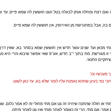
ונה ואם רצת ומחלה אותן לבעלה בטל הגט חוששין לה שמא פייס, עד 
 בה, אבל במתגרשת מן האירוסין, אין חוששין לה שמא פייס.
תי מכאן ועד שנים עשר חדש אין חוששין שמא בסתר בא, שאין דרך
 זו מגורשת. מת בתוך י"ב חדש, אע"פ שאי אפשר שיבוא והרי היא 
תקיים התנאי.
 מעכשיו וכו'
הכי נמי בעינן שתהא נאמנת עליו לומר שלא בא. עד כאן לשונו.
תי או חולה שהתנה שיהיה זה גט אם מתי מחולי זה לא אמר כלום. 
מר: אם מתי, הרי זה כאומר לאחר מותי ואין גט לאחר מיתה.