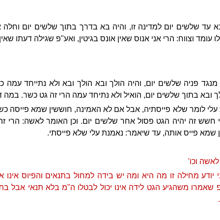
 עד שלשים יום למדינה זו, והיה בא בדרך בתוך שלשים יום וחלה א
 עומד וצווח: הרי אני אנוס שאין אונס בגיטין, ואע"פ שגילה דעתו שאין 
גד פניה שלשים יום, והיה הולך ובא הולך ובא ולא נתייחד עמה כ
 ובא בתוך שלשים יום, הואיל ולא נתיחד עמה הרי זה גט כשר. במה 
עלי לומר שלא פייסתיה, אבל אם לא האמינה, חוששין שמא פייסה כשה
י חשש זה יהיה הגט פסול אחר שלשים יום. וכן האומר לאשה: הרי ז
שמא פייס אותה, עד שיאמר: נאמנת עלי שלא פייסתי.
לאשה וכו'
י יודע מחילה זו מה היא ומה יש בידה למחול בתנאים והפיוס אינו
שאמרו משהגיע הגט לידה אינו יכול לבטלו ה"מ בלא תנאי אבל בתנ