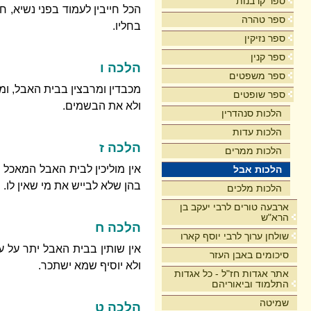
ספר קרבנות
הכל חייבין לעמוד בפני נשיא, 
ספר טהרה
בחליו.
ספר נזיקין
ספר קנין
הלכה ו
ספר משפטים
מכבדין ומרבצין בבית האבל, ומד
ספר שופטים
ולא את הבשמים.
הלכות סנהדרין
הלכות עדות
הלכה ז
הלכות ממרים
אין מוליכין לבית האבל המאכל 
הלכות אבל
בהן שלא לבייש את מי שאין לו. ו
הלכות מלכים
ארבעה טורים לרבי יעקב בן
הרא"ש
הלכה ח
שולחן ערוך לרבי יוסף קארו
אין שותין בבית האבל יתר על 
סיכומים באבן העזר
ולא יוסיף שמא ישתכר.
אתר אגדות חז"ל - כל אגדות
התלמוד וביאוריהם
שמיטה
הלכה ט