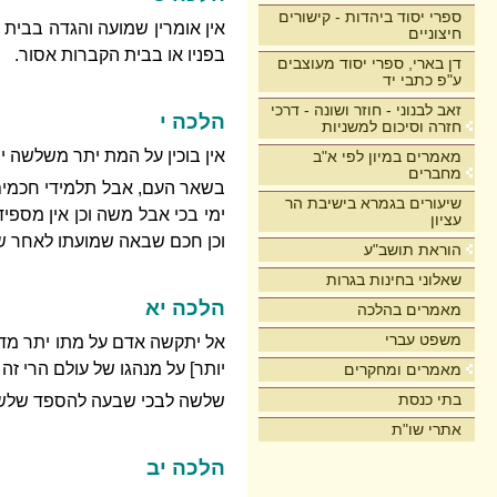
ספרי יסוד ביהדות - קישורים
אין אומרין שמועה והגדה בבית ה
חיצוניים
בפניו או בבית הקברות אסור.
דן בארי, ספרי יסוד מעוצבים
ע"פ כתבי יד
זאב לבנוני - חוזר ושונה - דרכי
הלכה י
חזרה וסיכום למשניות
אין בוכין על המת יתר משלשה י
מאמרים במיון לפי א"ב
מחברים
בשאר העם, אבל תלמידי חכמים הכ
שיעורים בגמרא בישיבת הר
ימי בכי אבל משה וכן אין מספי
עציון
וכן חכם שבאה שמועתו לאחר שני
הוראת תושב"ע
שאלוני בחינות בגרות
הלכה יא
מאמרים בהלכה
משפט עברי
אל יתקשה אדם על מתו יתר מדאי
יותר] על מנהגו של עולם הרי זה
מאמרים ומחקרים
בתי כנסת
שלשה לבכי שבעה להספד שלשי
אתרי שו"ת
הלכה יב