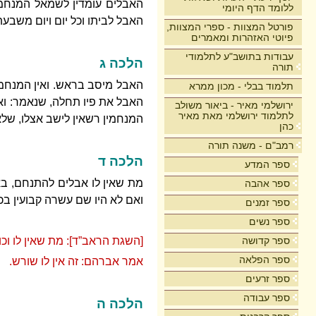
האבלים עומדין לשמאל המנחמין
ללומד הדף היומי
האבל לביתו וכל יום ויום משבעת
פורטל המצוות - ספרי המצוות,
פיוטי האזהרות ומאמרים
עבודות בתושב"ע לתלמודי
הלכה ג
תורה
האבל מיסב בראש. ואין המנחמין
תלמוד בבלי - מכון ממרא
האבל את פיו תחלה, שנאמר: ואין 
ירושלמי מאיר - ביאור משולב
לתלמוד ירושלמי מאת מאיר
המנחמין רשאין לישב אצלו, שלא 
כהן
רמב"ם - משנה תורה
הלכה ד
ספר המדע
מת שאין לו אבלים להתנחם, בא
ספר אהבה
ואם לא היו שם עשרה קבועין בכל
ספר זמנים
ספר נשים
ספר קדושה
[השגת הראב”ד]: מת שאין לו וכ
ספר הפלאה
אמר אברהם: זה אין לו שורש.
ספר זרעים
ספר עבודה
הלכה ה