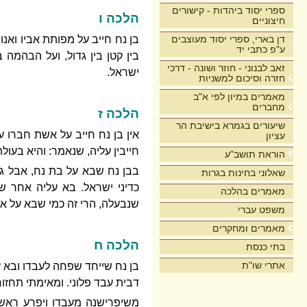
ספרי יסוד ביהדות - קישורים
הלכה ו
חיצוניים
דן בארי, ספרי יסוד מעוצבים
בן נח חייב על מפותת אביו ואנו
ע"פ כתבי יד
בין קטן בין גדול, ועל הבהמה 
זאב לבנוני - חוזר ושונה - דרכי
ישראל.
חזרה וסיכום למשניות
מאמרים במיון לפי א"ב
מחברים
הלכה ז
שיעורים בגמרא בישיבת הר
אין בן נח חייב על אשת חברו 
עציון
חייבין עליה, שנאמר: והיא בעו
הוראת תושב"ע
בבן נח שבא על בת נח, אבל גו
שאלוני בחינות בגרות
כדיני ישראל. בא עליה אחר ש
מאמרים בהלכה
שנבעלה, הרי זה כמי שבא על אשת
משפט עברי
מאמרים ומחקרים
הלכה ח
בתי כנסת
אתרי שו"ת
בן נח שייחד שפחה לעבדו ובא ע
דבית עבד פלוני. ומאימתי תחזו
משיפרישנה מעבדו ויפרע ראשה