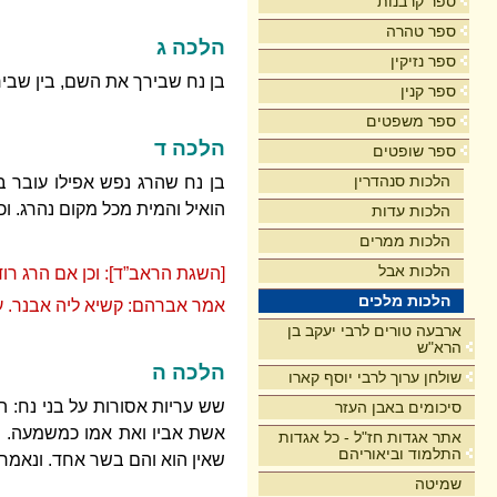
ספר קרבנות
ספר טהרה
הלכה ג
ספר נזיקין
בן נח שבירך את השם, בין שבירך
ספר קנין
ספר משפטים
הלכה ד
ספר שופטים
הלכות סנהדרין
בן נח שהרג נפש אפילו עובר במ
הואיל והמית מכל מקום נהרג. וכ
הלכות עדות
הלכות ממרים
הלכות אבל
[השגת הראב”ד]: וכן אם הרג רודף
הלכות מלכים
אמר אברהם: קשיא ליה אבנר. עד
ארבעה טורים לרבי יעקב בן
הרא"ש
הלכה ה
שולחן ערוך לרבי יוסף קארו
שש עריות אסורות על בני נח: הא
סיכומים באבן העזר
אשת אביו ואת אמו כמשמעה. וד
אתר אגדות חז"ל - כל אגדות
התלמוד וביאוריהם
שאין הוא והם בשר אחד. ונאמר 
שמיטה