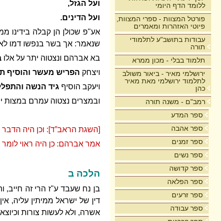
ועל הגזל,
ללומד הדף היומי
ועל הדינים.
פורטל המצוות - ספרי המצוות,
פיוטי האזהרות ומאמרים
אע"פ שכולן הן קבלה בידינו ממ
עבודות בתושב"ע לתלמודי
שנאמר: אך בשר בנפשו דמו לא 
תורה
בא אברהם ונצטוה יתר על אלו
ב
תלמוד בבלי - מכון ממרא
ויצחק
הפריש מעשר והוסיף תפ
ירושלמי מאיר - ביאור משולב
לתלמוד ירושלמי מאת מאיר
ויעקב הוסיף
גיד הנשה והתפלל
כהן
ובמצרים נצטוה עמרם במצות ית
רמב"ם - משנה תורה
ספר המדע
ספר אהבה
[השגת הראב”ד]: וכן היה הדבר ב
ספר זמנים
אמר אברהם: כן היה ראוי לומר 
ספר נשים
ספר קדושה
הלכה ב
ספר הפלאה
בן נח שעבד ע"ז הרי זה חייב, ו
ספר זרעים
דין של ישראל ממיתין עליה, אין
ספר עבודה
אשרה, ולא לעשות צורות וכיוצא ב