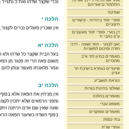
אתר אגדות חז"ל - כל אגדות
נכרי שקצר שדהו ואח"כ נתגייר 
התלמוד וביאוריהם
שמיטה
הלכה י
ספרי יסוד ביהדות - קישורים
חיצוניים
אין שוכרין פועלים נכרים לקצור,
דן בארי, ספרי יסוד מעוצבים
ע"פ כתבי יד
זאב לבנוני - חוזר ושונה - דרכי
הלכה יא
חזרה וסיכום למשניות
בעל הבית שקצר כל שדהו ולא הני
מאמרים במיון לפי א"ב
מחברים
משום פאה הרי זה פטור מן המעש
וגמר מלאכתו מעשר ונותן להם מ
שיעורים בגמרא בישיבת הר
עציון
הוראת תושב"ע
הלכה יב
שאלוני בחינות בגרות
אין מניחין את הפאה אלא בסוף ה
מאמרים בהלכה
ומפני הרמאים שלא יתכוין לקצו
משפט עברי
שעה שאין שם אדם ויניחנה ויתנ
מאמרים ומחקרים
בסוף השדה כשיעור הפאה הרא
בתי כנסת
אתרי שו"ת