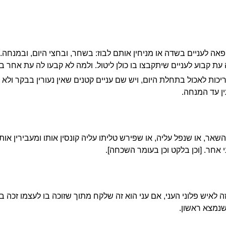
ה לעניים בשדה או מניחין אותם לבוז: בשחר, ובחצי היום, ובמנחה. 
יה עת קבוע לעניים שיתקבצו בו כולן ליטול. ולמה לא קבעו לה עת אחר ב
כות לאכול בתחלת היום, ויש שם עניים קטנים שאין נעורין בבקר ולא י
ין עד המנחה.
אר, או שנפל עליה, או שפירש טליתו עליה קונסין אותו ומעבירין אותו
ני אחר. [וכן בלקט וכן בעומר השכחה].
לאיש פלוני העני, אם עני הוא זה שלקח מתוך שזוכה בו לעצמו זכה בו 
 שנמצא ראשון.