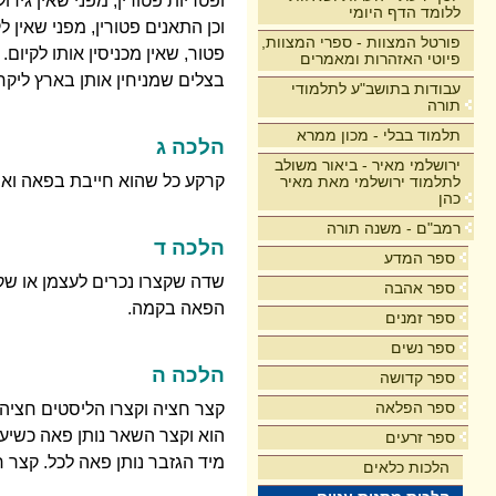
ופטריות פטורין, מפני שאין גיד
ללומד הדף היומי
וכן התאנים פטורין, מפני שאין 
פורטל המצוות - ספרי המצוות,
פטור, שאין מכניסין אותו לקיום.
פיוטי האזהרות ומאמרים
בצלים שמניחין אותן בארץ ליקח 
עבודות בתושב"ע לתלמודי
תורה
תלמוד בבלי - מכון ממרא
הלכה ג
ירושלמי מאיר - ביאור משולב
קרקע כל שהוא חייבת בפאה ואפי
לתלמוד ירושלמי מאת מאיר
כהן
רמב"ם - משנה תורה
הלכה ד
ספר המדע
שדה שקצרו נכרים לעצמן או שק
ספר אהבה
הפאה בקמה.
ספר זמנים
ספר נשים
הלכה ה
ספר קדושה
ספר הפלאה
קצר חציה וקצרו הליסטים חציה 
הוא וקצר השאר נותן פאה כשיעו
ספר זרעים
מיד הגזבר נותן פאה לכל. קצר 
הלכות כלאים