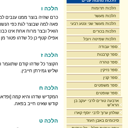
הלכות מתנות עניים
הלכה ו
הלכות תרומות
הלכות מעשר
כרם שהיה בוצר ממנו ענבים למכ
הלכות מעשר שני ונטע רבעי
פאה למה שבוצר לגת כפי הנשאר,
הואיל ובצר מרוח אחת אינו כבו
הלכות בכורים
אפילו קטף כן כל שדהו פטור מן
הלכות שמיטה ויובל
ספר עבודה
ספר קרבנות
הלכה ז
ספר טהרה
הקוצר כל שדהו קודם שתוגמר ועד
ספר נזיקין
שליש גמירתן חייבין.
ספר קנין
ספר משפטים
הלכה ח
ספר שופטים
המקדיש שדהו והיא קמה [ופדאה
ארבעה טורים לרבי יעקב בן
קודש שאינו חייב בפאה.
הרא"ש
שולחן ערוך לרבי יוסף קארו
הלכה ט
סיכומים באבן העזר