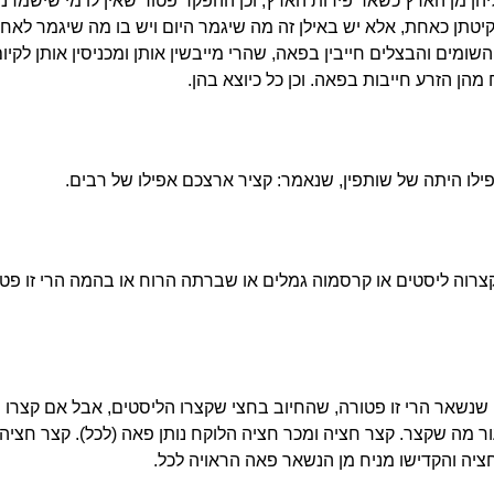
וליהן מן הארץ כשאר פירות הארץ, וכן ההפקר פטור שאין לו מי שישמרנו
לקיטתן כאחת, אלא יש באילן זה מה שיגמר היום ויש בו מה שיגמר לאחר 
 השומים והבצלים חייבין בפאה, שהרי מייבשין אותן ומכניסין אותן לקיו
מהן הזרע חייבות בפאה. וכן כל כיוצא בהן.
לו היתה של שותפין, שנאמר: קציר ארצכם אפילו של רבים.
צרוה ליסטים או קרסמוה גמלים או שברתה הרוח או בהמה הרי זו פט
שנשאר הרי זו פטורה, שהחיוב בחצי שקצרו הליסטים, אבל אם קצרו 
ר מה שקצר. קצר חציה ומכר חציה הלוקח נותן פאה (לכל). קצר חציה
חציה והקדישו מניח מן הנשאר פאה הראויה לכל.