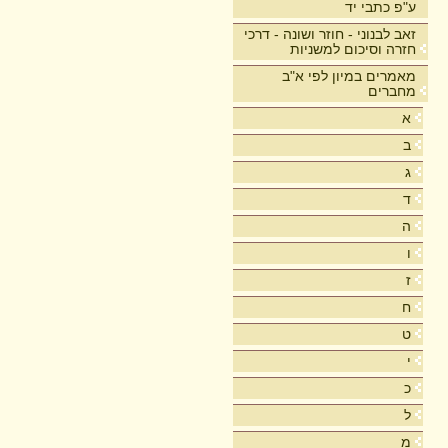
ע"פ כתבי יד
זאב לבנוני - חוזר ושונה - דרכי
חזרה וסיכום למשניות
מאמרים במיון לפי א"ב
מחברים
א
ב
ג
ד
ה
ו
ז
ח
ט
י
כ
ל
מ