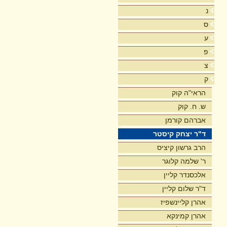
נ
ס
ע
פ
צ
ק
הראי"ה קוק
ש. ח. קוק
אברהם קורמן
ד"ר יצחק קיסטר
הרב גרשון קיציס
ר' שלמה קלוגר
אלכסנדר קליין
ד"ר שלום קליין
אהרן קליינשפיז
אהרן קמינקא