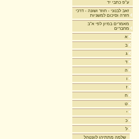
ע"פ כתבי יד
זאב לבנוני - חוזר ושונה - דרכי
חזרה וסיכום למשניות
מאמרים במיון לפי א"ב
מחברים
א
ב
ג
ד
ה
ו
ז
ח
ט
י
כ
ל
שלמה מתתיהו לוונטהל