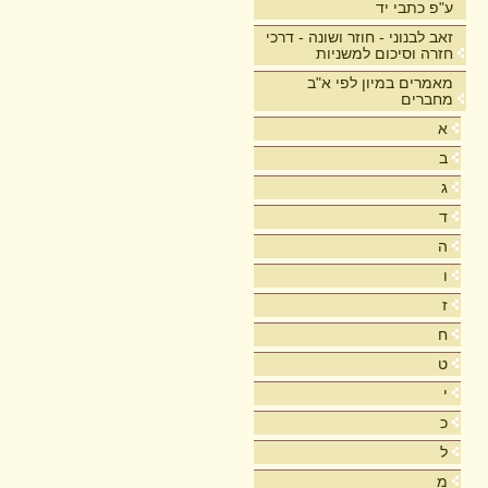
ע"פ כתבי יד
זאב לבנוני - חוזר ושונה - דרכי
חזרה וסיכום למשניות
מאמרים במיון לפי א"ב
מחברים
א
ב
ג
ד
ה
ו
ז
ח
ט
י
כ
ל
מ