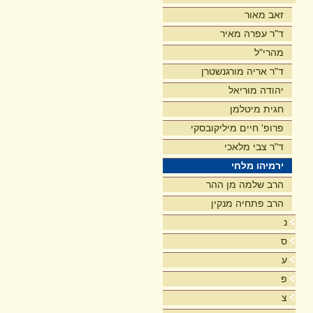
זאב מאור
ד"ר עפרה מאיר
מהרי"ל
ד"ר אריה מורגנשטרן
יהודה מוריאל
חגית מיטלמן
פרופ' חיים מיליקובסקי
ד"ר צבי מלאכי
ירמיהו מלחי
הרב שלמה מן ההר
הרב פתחיה מנקין
נ
ס
ע
פ
צ