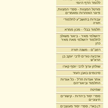
ללומד הדף היומי
פורטל המצוות - ספרי המצוות,
פיוטי האזהרות ומאמרים
עבודות בתושב"ע לתלמודי
תורה
תלמוד בבלי - מכון ממרא
ירושלמי מאיר - ביאור משולב
לתלמוד ירושלמי מאת מאיר
כהן
רמב"ם - משנה תורה
ארבעה טורים לרבי יעקב בן
הרא"ש
שולחן ערוך לרבי יוסף קארו
סיכומים באבן העזר
אתר אגדות חז"ל - כל אגדות
התלמוד וביאוריהם
שמיטה
ספרי יסוד ביהדות - קישורים
חיצוניים
דן בארי, ספרי יסוד מעוצבים