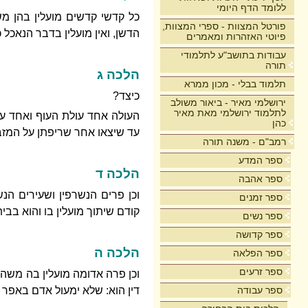
ללומד הדף היומי
כל קדשי קדשים מועלין בהן מש
פורטל המצוות - ספרי המצוות,
הדשן, ואין מועלין בדבר הנאכל 
פיוטי האזהרות ומאמרים
עבודות בתושב"ע לתלמודי
תורה
הלכה ג
תלמוד בבלי - מכון ממרא
כיצד?
ירושלמי מאיר - ביאור משולב
לתלמוד ירושלמי מאת מאיר
העולה אחד עולת העוף ואחד עו
כהן
עד שיצאו אחר שריפתן על המזב
רמב"ם - משנה תורה
ספר המדע
הלכה ד
ספר אהבה
וכן פרים הנשרפין ושעירים הנ
ספר זמנים
קודם שיתוך מועלין בו והוא בבי
ספר נשים
ספר קדושה
הלכה ה
ספר הפלאה
ספר זרעים
וכן פרה אדומה מועלין בה משה
ספר עבודה
דין הוא: שלא ימעול אדם באפר 