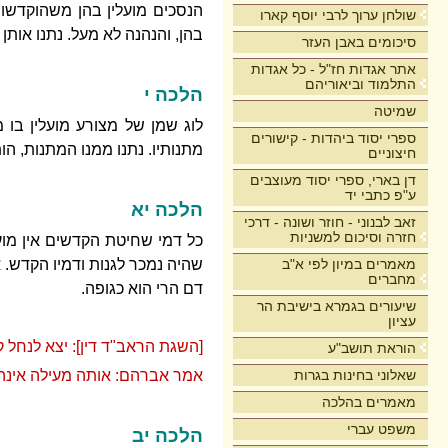
הנסכים מועלין בהן משהוקדשו, 
שולחן ערוך לרבי יוסף קארו
בהן, והנהנה לא מעל. נתנו אותן 
סיכומים באבן העזר
אתר אגדות חז"ל - כל אגדות
התלמוד וביאוריהם
הלכה י
שמיטה
לוג שמן של מצורע מועלין בו 
ספרי יסוד ביהדות - קישורים
מתנותיו. נתנו ממנו המתנות, 
חיצוניים
דן בארי, ספרי יסוד מעוצבים
ע"פ כתבי יד
הלכה יא
זאב לבנוני - חוזר ושונה - דרכי
חזרה וסיכום למשניות
כל דמי שחיטת הקדשים אין מועלי
מאמרים במיון לפי א"ב
שהיה נמכר לגנות ודמיו הקדש. א
מחברים
דם הרי הוא כגופה.
שיעורים בגמרא בישיבת הר
עציון
[השגת הראב"ד דין]: יצא לנחל ק
הוראת תושב"ע
שאלוני בחינות בגרות
אמר אברהם: אותה מעילה אינה 
מאמרים בהלכה
משפט עברי
הלכה יב