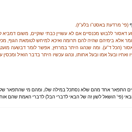
ף
(פי' מרדעת באסט"ו בלע"ז).
דאסור ללבוש מכנסיים אם לא עשויין כבתי שוקיים, משום דמביא ל
ר אלא בימיהם שהיה להם תרומה ואיכא למיחש לטומאת הגוף, מכ
ור (הכל ד"ע). ומה שנהגו היתר במרחץ, אפשר לומר דבשעה מועטת 
ואחיו ובעל אמו ובעל אחותו, ונהגו עכשיו היתר בדבר הואיל ומכסין 
מים התפאר אחד מהם שלא נסתכל במילה שלו, ומהם מי שהתפאר שלא
אי (פי' הושאל לשון זה של הבאי לדברי הבל) לדברי האמת שהם אוח