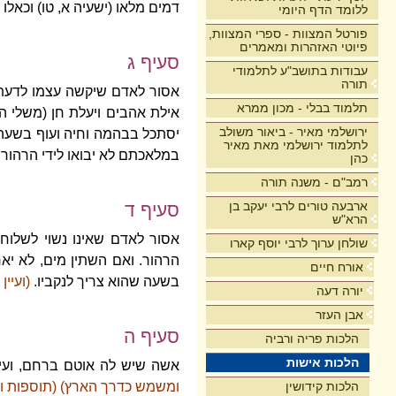
דמים מלאו (ישעיה א, טו) וכאלו
ללומד הדף היומי
פורטל המצוות - ספרי המצוות,
פיוטי האזהרות ומאמרים
סעיף ג
עבודות בתושב"ע לתלמודי
תורה
אסור לאדם שיקשה עצמו לדעת א
תלמוד בבלי - מכון ממרא
אילת אהבים ויעלת חן (משלי ה,
ירושלמי מאיר - ביאור משולב
יסתכל בבהמה וחיה ועוף בשעה 
לתלמוד ירושלמי מאת מאיר
במלאכתם לא יבואו לידי הרהור.
כהן
רמב"ם - משנה תורה
ארבעה טורים לרבי יעקב בן
סעיף ד
הרא"ש
אסור לאדם שאינו נשוי לשלוח י
שולחן ערוך לרבי יוסף קארו
הרהור. ואם השתין מים, לא יאחו
אורח חיים
בשעה שהוא צריך לנקביו.
(ועיין
יורה דעה
אבן העזר
סעיף ה
הלכות פריה ורביה
הלכות אישות
אשה שיש לה אוטם ברחם, ועי
הלכות קידושין
ומשמש כדרך הארץ) (תוספות ומר