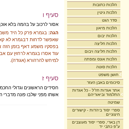
הלכות כתובות
הלכות גיטין
סעיף ו
סדר הגט
אסור לרכוב על בהמה בלא אוכ
הלכות מיאון
הגה:
בגמרא פרק כל היד משמע 
הלכות יבום
שאפשר לדחות דבגמרא לא קאמ
הלכות חליצה
בפסקיו משמע דאף בזמן הזה אס
הלכות חליצה ויבום
עוד אסרו בגמרא לרחוץ עם אביו 
הלכות אונס ומפתה
למיחש להרהורא (אגודה).
הלכות סוטה
חושן משפט
סעיף ז
סיכומים באבן העזר
חסידים הראשונים וגדולי החכ
אתר אגדות חז"ל - כל אגדות
התלמוד וביאוריהם
אשתו מפני שלבו פונה מדברי הב
שמיטה
ספרי יסוד ביהדות - קישורים
חיצוניים
דן בארי, ספרי יסוד מעוצבים
ע"פ כתבי יד