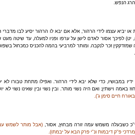
 הרג הנפש.
ו יביא עצמו לידי הרהור, אלא אם יבא לו הרהור יסיע לבו מדברי 
 יט) לפיכך אסור לאדם לישן על ערפו ופניו למעלה, עד שיטה מעט של
שמזדקקין זכר לנקבה. ומותר למרביעי בהמה להכניס כמכחול בשפו
דיו במבושיו, כדי שלא יבא לידי הרהור. ואפילו מתחת טבורו לא יכ
ז באמה וישתין; ואם היה נשוי מותר. ובין נשוי ובין שאינו נשוי לא י
 באורח חיים סימן ג').
"כ כשבעלה משמש עמה זורה מבחוץ, אסור,
(אבל מותר לשמש עם ק
דכי פ"ק דיבמות ונ"י פרק הבא על יבמתו).