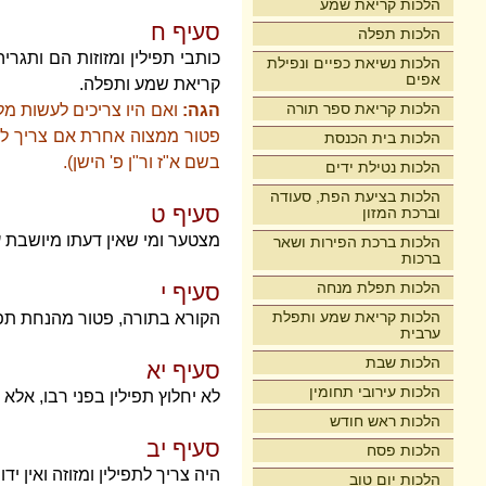
הלכות קריאת שמע
סעיף ח
הלכות תפלה
כותבי תפילין ומזוזות הם ותגר
הלכות נשיאת כפיים ונפילת
אפים
קריאת שמע ותפלה.
הלכות קריאת ספר תורה
הגה:
ואם היו צריכים לעשות מ
פטור ממצוה אחרת אם צריך לט
הלכות בית הכנסת
בשם א"ז ור"ן פ' הישן).
הלכות נטילת ידים
הלכות בציעת הפת, סעודה
סעיף ט
וברכת המזון
מצטער ומי שאין דעתו מיושבת ע
הלכות ברכת הפירות ושאר
ברכות
הלכות תפלת מנחה
סעיף י
הלכות קריאת שמע ותפלת
הקורא בתורה, פטור מהנחת תפי
ערבית
הלכות שבת
סעיף יא
הלכות עירובי תחומין
לא יחלוץ תפילין בפני רבו, אלא 
הלכות ראש חודש
סעיף יב
הלכות פסח
היה צריך לתפילין ומזוזה ואין י
הלכות יום טוב