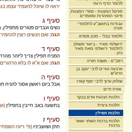
ללומד הדף היומי
יראה לו שיוכל להעמיד עצמו בגו
פורטל המצוות - ספרי המצוות,
פיוטי האזהרות ומאמרים
סעיף ג
עבודות בתושב"ע לתלמודי
נשים ועבדים פטורים מתפילין, 
תורה
הגה:
ואם הנשים רוצין להחמיר ע
תלמוד בבלי - מכון ממרא
ירושלמי מאיר - ביאור משולב
סעיף ד
לתלמוד ירושלמי מאת מאיר
כהן
המניח תפילין צריך ליזהר מהרה
רמב"ם - משנה תורה
הגה:
ואם א"א לו בלא הרהורים 
ארבעה טורים לרבי יעקב בן
הרא"ש
סעיף ה
שולחן ערוך לרבי יוסף קארו
אבל ביום ראשון אסור להניח תפי
אורח חיים
הלכות הנהגת אדם בבקר
סעיף ו
הלכות ציצית
בתשעה באב חייבין בתפילין
(וע
הלכות תפילין
סעיף ז
הלכות ברכות השחר ושאר
ברכות
חתן ושושביניו
(פי' ריעיו השמחי