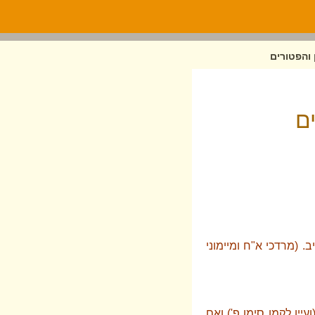
 והפטורים
ם
. (מרדכי א"ח ומיימוני
ועיין לקמן סימן פ') ואם