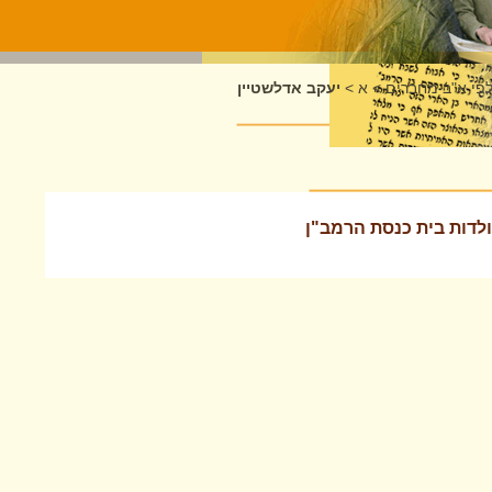
לפי א"ב מחברים
>
א
>
יעקב אדלשטיין
ולדות בית כנסת הרמב"ן