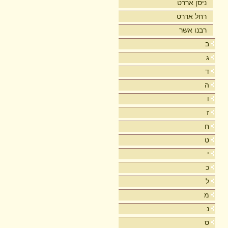
ניסן אררט
רחל אררט
רבנו אשר
ב
ג
ד
ה
ו
ז
ח
ט
י
כ
ל
מ
נ
ס