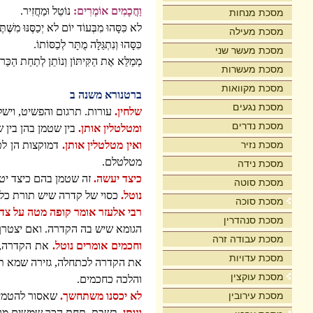
וַחֲכָמִים אוֹמְרִים:
נוֹטֵל וּמַחֲזִיר.
מסכת מנחות
לא כִּסָּהוּ מִבְּעוֹד יוֹם לא יְכַסֶּנּוּ מִשֶּׁתֶּ
מסכת מעילה
כִּסָּהוּ וְנִתְגַּלָּה מֻתָּר לְכַסּוֹתוֹ.
מסכת מעשר שני
מְמַלֵּא אֶת הַקִּיתּוֹן וְנוֹתֵן לְתַחַת הַכַּר
מסכת מעשרות
מסכת מקוואות
ברטנורא משנה ב
מסכת נגעים
שלחין.
עורות. תרגום והפשיט, וישל
מסכת נדרים
ומטלטלין אותן.
בין שטמן בהן בין ש
מסכת נזיר
ואין מטלטלין אותן.
דמוקצות הן לט
מטלטלם.
מסכת נידה
כיצד יעשה.
זה שטמן בהם כיצד יטול
מסכת סוטה
נוטל.
כסוי של קדרה שיש תורת כלי 
מסכת סוכה
רבי אלעזר אומר קופה מטה על צדה
מסכת סנהדרין
הגומא שיש בה הקדרה. ואם יצטרך ל
מסכת עבודה זרה
וחכמים אומרים נוטל.
את הקדרה, ו
מסכת עדויות
את הקדרה לכתחלה, גזירה שמא תת
מסכת עוקצין
והלכה כחכמים.
מסכת עירובין
לא יכסנו משתחשך.
שאסור להטמין 
ונותן.
בשבת, תחת הכר שמשים מראשו