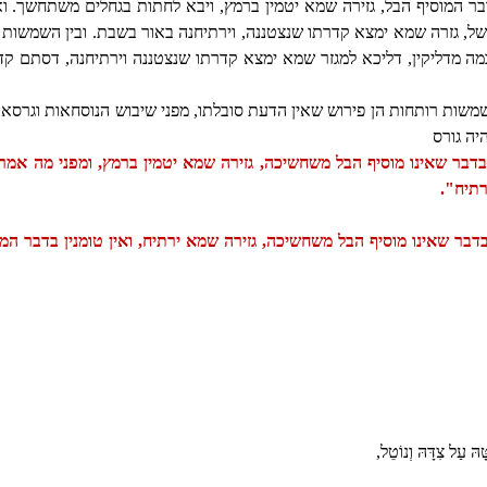
בר המוסיף הבל, גזירה שמא יטמין ברמץ, ויבא לחתות בגחלים משתחשך. ו
של, גזרה שמא ימצא קדרתו שנצטננה, וירתיחנה באור בשבת. ובין השמשות 
במה מדליקין, דליכא למגזר שמא ימצא קדרתו שנצטננה וירתיחנה, דסתם ק
משות רותחות הן פירוש שאין הדעת סובלתו, מפני שיבוש הנוסחאות וגרסא
יה גורס
בדבר שאינו מוסיף הבל משחשיכה, גזירה שמא יטמין ברמץ, ומפני מה אמרו 
רתיח".
בדבר שאינו מוסיף הבל משחשיכה, גזירה שמא ירתיח, ואין טומנין בדבר המו
ָהּ עַל צִדָּהּ וְנוֹטֵל,