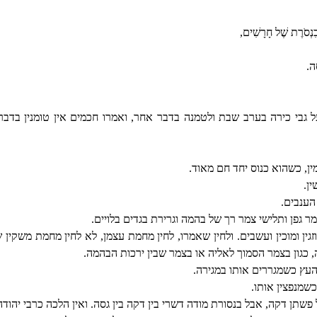
וּבִנְסֹרֶת שֶׁל חָרָשִׁים,
ָה.
בי כירה בערב שבת ולטמנה בדבר אחר, ואמרו חכמים אין טומנין בדבר
ן, כשהוא כנוס יחד חם מאוד.
ן.
הענבים.
צמר גפן ותלישי צמר רך של בהמה וגרירת בגדים בלויים.
גין ומוכין ועשבים. ולחין שאמרו, לחין מחמת עצמן, לא לחין מחמת משקין 
 כגון בצמר הסמוך לאליה או בצמר שבין ירכות הבהמה.
העץ כשמגררים אותו במגירה.
שמנפצין אותו.
שתן דקה, אבל בנסורת מודה דשרי בין דקה בין גסה. ואין הלכה כרבי יהודה