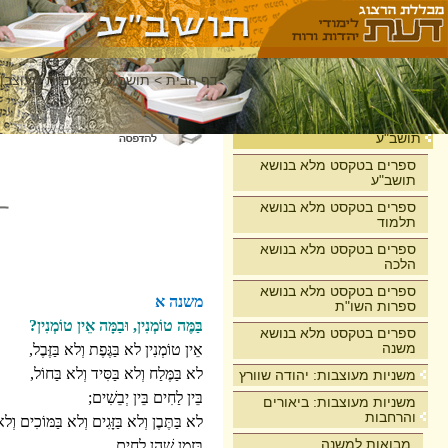
דף הבית
>
תושב"ע
>
משניות מעוצבות
בית
תושב"ע
ספרים בטקסט מלא בנושא
תושב"ע
ספרים בטקסט מלא בנושא
תלמוד
ספרים בטקסט מלא בנושא
הלכה
ספרים בטקסט מלא בנושא
משנה א
ספרות השו"ת
בַּמֶּה טוֹמְנִין, וּבַמָּה אֵין טוֹמְנִין?
ספרים בטקסט מלא בנושא
משנה
אֵין טוֹמְנִין לא בַּגֶּפֶת וְלא בַּזֶּבֶל,
לא בַּמֶּלַח וְלא בַּסִּיד וְלא בַּחוֹל,
משניות מעוצבות: יהודה שוורץ
בֵּין לַחִים בֵּין יְבֵשִׁים;
משניות מעוצבות: ביאורים
והרחבות
לא בַּתֶּבֶן וְלא בַּזָּגִים וְלא בַּמּוֹכִים וְל
מבואות למשנה
בִּזְמַן שֶׁהֵן לַחִים,