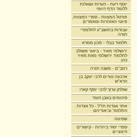
יוסף דעת - הערות ושאלות
ללומד הדף היומי
פורטל המצוות - ספרי המצוות,
פיוטי האזהרות ומאמרים
עבודות בתושב"ע לתלמודי
תורה
תלמוד בבלי - מכון ממרא
ירושלמי מאיר - ביאור משולב
לתלמוד ירושלמי מאת מאיר
כהן
רמב"ם - משנה תורה
ארבעה טורים לרבי יעקב בן
הרא"ש
שולחן ערוך לרבי יוסף קארו
סיכומים באבן העזר
אתר אגדות חז"ל - כל אגדות
התלמוד וביאוריהם
שמיטה
ספרי יסוד ביהדות - קישורים
חיצוניים