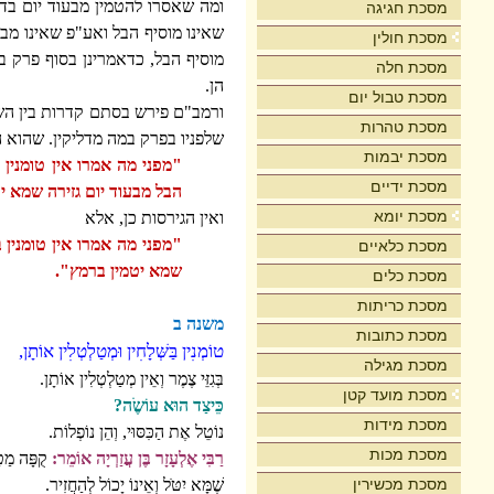
ומה שאסרו להטמין מבעוד יום בד
מסכת חגיגה
שאינו מוסיף הבל ואע"פ שאינו מב
מסכת חולין
מוסיף הבל, כדאמרינן בסוף פרק 
מסכת חלה
הן.
מסכת טבול יום
ורמב"ם פירש בסתם קדרות בין הש
מסכת טהרות
שלפניו בפרק במה מדליקין. שהוא ה
מסכת יבמות
"מפני מה אמרו אין טומנין 
מסכת ידיים
הבל מבעוד יום גזירה שמא י
מסכת יומא
ואין הגירסות כן, אלא
"מפני מה אמרו אין טומנין 
מסכת כלאיים
שמא יטמין ברמץ".
מסכת כלים
מסכת כריתות
משנה ב
מסכת כתובות
טוֹמְנִין בַּשְּׁלָחִין וּמְטַלְטְלִין אוֹתָן,
מסכת מגילה
בְּגִזֵּי צֶמֶר וְאֵין מְטַלְטְלִין אוֹתָן.
מסכת מועד קטן
כֵּיצַד הוּא עוֹשֶֹה?
מסכת מידות
נוֹטֵל אֶת הַכִּסּוּי, וְהֵן נוֹפְלוֹת.
מסכת מכות
רַבִּי אֶלְעָזָר בֶּן עֲזַרְיָה אוֹמֵר:
קֻפָּה מַטּ
מסכת מכשירין
שֶׁמָּא יִטֹּל וְאֵינוֹ יָכוֹל לְהַחֲזִיר.