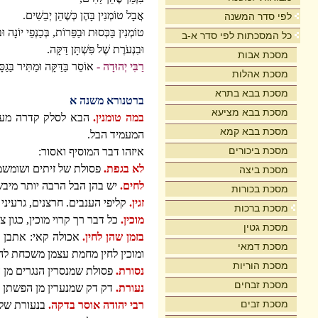
אֲבָל טוֹמְנִין בָּהֶן כְּשֶׁהֵן יְבֵשִׁים.
לפי סדר המשנה
טוֹמְנִין בַּכְּסוּת וּבַפֵּרוֹת, בְּכַנְפֵי יוֹנָה 
כל המסכתות לפי סדר א-ב
וּבִנְעֹרֶת שֶׁל פִּשְׁתָּן דַּקָּה.
מסכת אבות
רַבִּי יְהוּדָה -
אוֹסֵר בַּדַּקָּה וּמַתִּיר בַּגַּסּ
מסכת אהלות
מסכת בבא בתרא
ברטנורא משנה א
מסכת בבא מציעא
במה טומנין.
הבא לסלק קדרה מעל ג
מסכת בבא קמא
המעמיד הבל.
מסכת ביכורים
איזהו דבר המוסיף ואסור:
לא בגפת.
פסולת של זיתים ושומשמי
מסכת ביצה
לחים.
יש בהן הבל הרבה יותר מיבשי
מסכת בכורות
זגין.
קליפי הענבים. חרצנים, גרעיני 
מסכת ברכות
מוכין.
כל דבר רך קרוי מוכין, כגון 
מסכת גטין
בזמן שהן לחין.
אכולה קאי: אתבן וז
מסכת דמאי
ומוכין לחין מחמת עצמן משכחת לה,
מסכת הוריות
נסורת.
פסולת שמנסרין הנגרים מן 
מסכת זבחים
נעורת.
דק דק שמנערין מן הפשתן כ
מסכת זבים
רבי יהודה אוסר בדקה.
בנעורת של פ