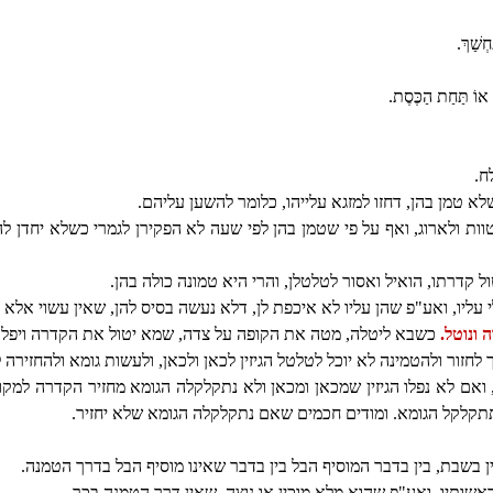
חְשַׁךְ.
 אוֹ תַּחַת הַכֶּסֶת.
ח.
לא טמן בהן, דחזו למזגא עלייהו, כלומר להשען עליהם.
וות ולארוג, ואף על פי שטמן בהן לפי שעה לא הפקירן לגמרי כשלא יחדן ל
 קדרתו, הואיל ואסור לטלטלן, והרי היא טמונה כולה בהן.
עליו, ואע"פ שהן עליו לא איכפת לן, דלא נעשה בסיס להן, שאין עשוי אלא
 ונוטל.
כשבא ליטלה, מטה את הקופה על צדה, שמא יטול את הקדרה ויפלו ה
חזור ולהטמינה לא יוכל לטלטל הגיזין לכאן ולכאן, ולעשות גומא ולהחזירה 
אם לא נפלו הגיזין שמכאן ומכאן ולא נתקלקלה הגומא מחזיר הקדרה למקומה
קלקל הגומא. ומודים חכמים שאם נתקלקלה הגומא שלא יחזיר.
בשבת, בין בדבר המוסיף הבל בין בדבר שאינו מוסיף הבל בדרך הטמנה.
תיו, ואע"פ שהוא מלא מוכין או נוצה, שאין דרך הטמנה בכך.