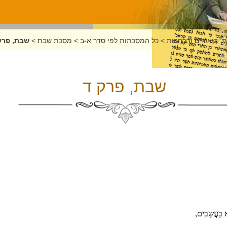
: ביאורים והרחבות
>
כל המסכתות לפי סדר א-ב
>
מסכת שבת
>
שבת, פרק
שבת, פרק ד
א בָּעֲשָֹבִים,