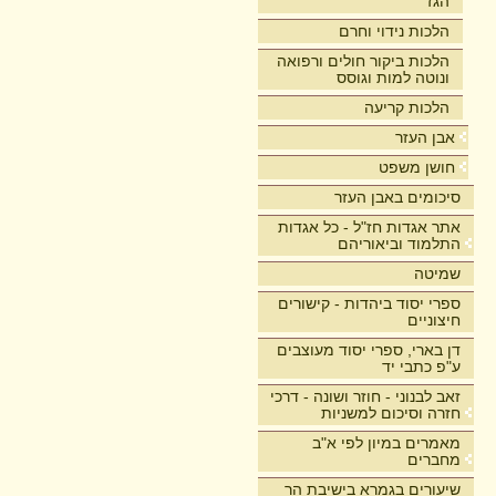
הגז
הלכות נידוי וחרם
הלכות ביקור חולים ורפואה
ונוטה למות וגוסס
הלכות קריעה
אבן העזר
חושן משפט
סיכומים באבן העזר
אתר אגדות חז"ל - כל אגדות
התלמוד וביאוריהם
שמיטה
ספרי יסוד ביהדות - קישורים
חיצוניים
דן בארי, ספרי יסוד מעוצבים
ע"פ כתבי יד
זאב לבנוני - חוזר ושונה - דרכי
חזרה וסיכום למשניות
מאמרים במיון לפי א"ב
מחברים
שיעורים בגמרא בישיבת הר