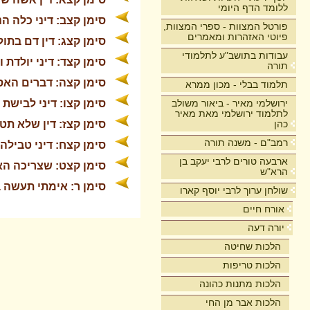
ללומד הדף היומי
סימן קצב: דיני כלה ה
פורטל המצוות - ספרי המצוות,
פיוטי האזהרות ומאמרים
סימן קצג: דין דם בתול
עבודות בתושב"ע לתלמודי
סימן קצד: דיני יולדת 
תורה
סימן קצה: דברים האס
תלמוד בבלי - מכון ממרא
ירושלמי מאיר - ביאור משולב
סימן קצו: דיני לבישת 
לתלמוד ירושלמי מאת מאיר
כהן
סימן קצז: דין שלא תט
רמב"ם - משנה תורה
סימן קצח: דיני טבילה
ארבעה טורים לרבי יעקב בן
סימן קצט: שצריכה הא
הרא"ש
סימן ר: אימתי תעשה 
שולחן ערוך לרבי יוסף קארו
אורח חיים
יורה דעה
הלכות שחיטה
הלכות טריפות
הלכות מתנות כהונה
הלכות אבר מן החי