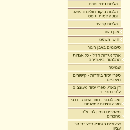
הלכות נידוי וחרם
הלכות ביקור חולים ורפואה
ונוטה למות וגוסס
הלכות קריעה
אבן העזר
חושן משפט
סיכומים באבן העזר
אתר אגדות חז"ל - כל אגדות
התלמוד וביאוריהם
שמיטה
ספרי יסוד ביהדות - קישורים
חיצוניים
דן בארי, ספרי יסוד מעוצבים
ע"פ כתבי יד
זאב לבנוני - חוזר ושונה - דרכי
חזרה וסיכום למשניות
מאמרים במיון לפי א"ב
מחברים
שיעורים בגמרא בישיבת הר
עציון