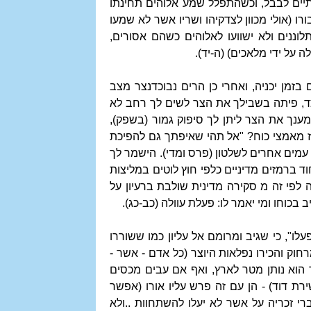
שתיים לבבל, וכשהתפלל שמע אלוהים תחינתו
ורו (אולי מכוון לצדקיהו ושריו אשר לא שמעו
וננים ולא ישוועו לאלוהים כשהם אסורים,
 על ידי מלאכים) (ה-יד).
זמן יכניה, ואחרי כן הרים נבוכדנצר מצב
י צד, פיתה בשבילך את הצר לשים לך רחב לא
מענך את הצר ליתן לך סיפוק גמור (בשפק),
אז מאמצי כוח? "אל תהי שאיפתך גם להפיכת
 עמים אחרים לשלטון (פרס ומדי). הישמר לך
וד ברמזים מדיניים כלפי חוץ לוטים במליצות
 לפי זה מ סקירה מדינית שולבת ברעיון על
בכוחו ומי יאמר לו: פעלת עוולה (כב-כג).
ו", כי שגיב ומרומם אל עליון כמו ששוררו
רחוק והכירו נפלאות היוצר (כל אדם - אשר -
ך הוא נותן מטר לארץ, ואף אם עבים מכסים
ת דוד) - הן עם זה פרש עליו אורו (אפשר
ברי זכריה על אשר לא יעלו להשתחוות ..ולא