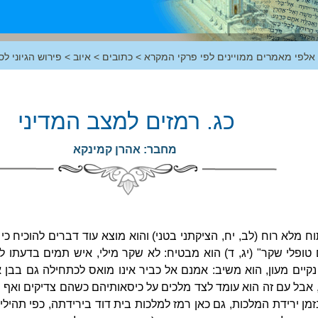
 אלפי מאמרים ממויינים לפי פרקי המקרא
>
כתובים
>
איוב
>
פירוש הגיוני לס
כג. רמזים למצב המדיני
מחבר: אהרן קמינקא
ח מלא רוח (לב, יח, הציקתני בטני) והוא מוצא עוד דברים להוכיח כי ה
 טופלי שקר" (יג, ד) הוא מבטיח: לא שקר מילי, איש תמים בדעתו לפ
קיים מעון, הוא משיב: אמנם אל כביר אינו מואס לכתחילה גם בבן 
ם, אבל עם זה הוא עומד לצד מלכים על כיסאותיהם כשהם צדיקים ואף
מן ירידת המלכות, גם כאן רמז למלכות בית דוד בירידתה, כפי תהילים