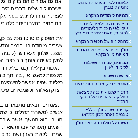
ואם גם אסורים הם בזיקים יגל
גליונות לעיון בפרשת השבוע -
נחמה ליבוביץ
וישיבהו לירושלים, דברי הימים ב
תכניות לימודים במקרא
לעצת ירמיהו להיכנע בפני מלך
והם מתים בנוער וחיתם כלה בין 
דפי עבודה לתלמיד לכיתות
י-יב, לפי תוכנית הלימודים
לבגרות, מאת עמירם דומוביץ
את הפסוקים טו-טז נוכל גם כן
כרונולוגיה של תקופת המקרא
צעירים מיהודה בני חכמה ומדע 
תנ"ך מי יודע - משחק להכרת
מוצק, ושלחן מלא דשן (ליכניה
דמויות מן המקרא
למען לא יטה אותך רוב כפר. ה
מבחנים, עבודות ושאלות
ללימוד ולעיון
המלכות בין לילה (כמו בליל הר
מלצפות למעשי און, בהיותך בוחר
פרשת השבוע
כלליות שהיה אפשר להשמיעם בלי
מולטי מדיה, מפות ותרשימים
הצדק האלוהי, וכשמסירים פיסקה 
התנ"ך שלנו - תוכנה למציאת
החלוקה היהודית של פסוקי
התנ"ך
המאמרים הבאים מתבארים ביתר 
קריינות של התנ"ך - ללא
אנשים (משוררי תהילים: כי שמחת
טעמים (אתר מכון ממרא)
חזו בו, הוא המשך "אשר שוררו
משהו על תולדות הוראת תנ"ך
השמים (מפרשי עב) ותשואות (ר
שמכוון לקשת בענן) ושם גבול ל