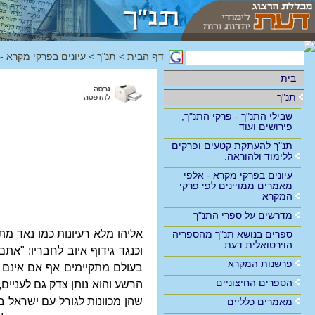
דף הבית
>
תנ"ך
>
עיונים בפרקי מקרא -
בית
תנ"ך
שבילי התנ"ך - פרקי התנ"ך,
פירושים ועוד
תנ"ך להעתקת קטעים ופרקים
ללימוד ולהוראה.
עיונים בפרקי מקרא - אלפי
מאמרים ממויינים לפי פרקי
המקרא
מדרשים על ספרי התנ"ך
אליהו מלא רעיונות כמו נאד מתו
ספרים בנושא תנ"ך מהספריה
הוירטואלית דעת
וכנגד גידוף איוב לחבריו: "אתם
פרשנות המקרא
בעולם מתקיימים אף אם אינם נ
הספרים החיצוניים
הרשע והוא נותן צדק גם לעניי
שהן מכוונות לגורל עם ישראל בז
מאמרים כלליים