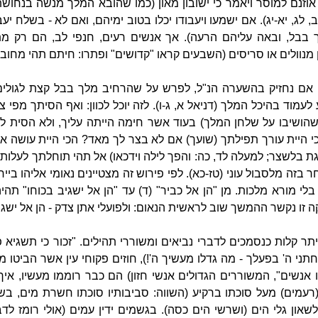
 אוזנם למוסר ויאמר כי ישובון מאון (כמו שהובא המלך מנשה בנחו
, לג, יא-יג). אם ישמעו ויעבודו יכלו בטוב ימיהם, ואם לא - בשלח יעב
 בבל, ובאה עליהם הרעה). אך אנשים רעים, חנפי לב, הם רק מתל
מנוולים או סריסים (השבעים קראו "קדושים" ופתרו: חיתם תהי מחובלה
, אם נחזיק בהשערה הנ"ל, לפרש על שהרחיב מלך בבל קצת לגולים ב
לעמוד בהיכל המלך (דניאל א, ג-ו). לזה יוכל לכוון: ואף הסיתך מפ
 שהושיבו על שלחן המלך) בעוד אשר חימה הייתה עליך, ולא הסית ל
כי היית עורך תפילתך (שועך) אם לא בצר לך מאד? הכי היית עושה 
יגת בלשצר; למעלה לד, כה: והפך לילה וידכאו) אל תהי תוחלתך לעלות
 בזה מלסבול עוני (טז-כא). לפי פירוש זה מצטיינים נאומי אליהו בייח
 מורא מלכות. מן "הן אל כביר" (ד) עד "הן אל ישגיב בכוחו" תהיה
זו נקשר ההמשך שוב לראשית הנאום: ולפועלי אתן צדק - הן אל ישגיב 
קלות כנסמכים לדברי נביאים ומשוררי תהילים. "זכור כי תשגיא פעל
ני ה' בפעלך - מה גדלו מעשיך ה'!), חוזים פקוחי עין אשר הביטו מ
 אנשים", המשוררים הגדולים אנשי חזון) הם כבר רוממו מעשיו, אי
עמים) מעל סוכתו ברקיע (השווה: סביבותיו סוכתו חשרת מים, בשיר
שאון גלי הים (ושרשי הים כסה). בגשמים ידין עמים (אולי רומז לד