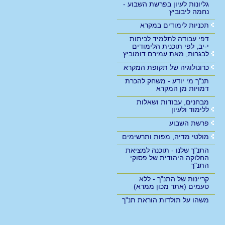
גליונות לעיון בפרשת השבוע -
נחמה ליבוביץ
תכניות לימודים במקרא
דפי עבודה לתלמיד לכיתות
י-יב, לפי תוכנית הלימודים
לבגרות, מאת עמירם דומוביץ
כרונולוגיה של תקופת המקרא
תנ"ך מי יודע - משחק להכרת
דמויות מן המקרא
מבחנים, עבודות ושאלות
ללימוד ולעיון
פרשת השבוע
מולטי מדיה, מפות ותרשימים
התנ"ך שלנו - תוכנה למציאת
החלוקה היהודית של פסוקי
התנ"ך
קריינות של התנ"ך - ללא
טעמים (אתר מכון ממרא)
משהו על תולדות הוראת תנ"ך