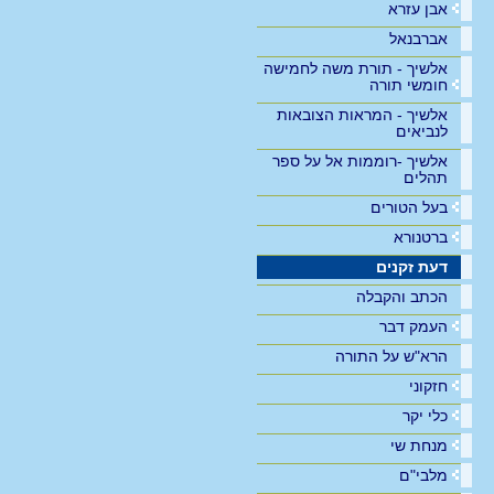
אבן עזרא
אברבנאל
אלשיך - תורת משה לחמישה
חומשי תורה
אלשיך - המראות הצובאות
לנביאים
אלשיך -רוממות אל על ספר
תהלים
בעל הטורים
ברטנורא
דעת זקנים
הכתב והקבלה
העמק דבר
הרא"ש על התורה
חזקוני
כלי יקר
מנחת שי
מלבי"ם