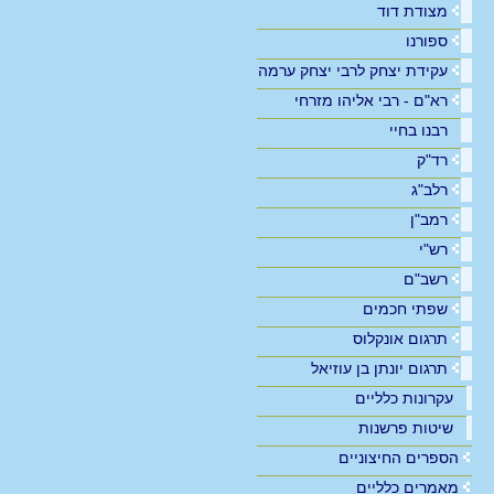
מצודת דוד
ספורנו
עקידת יצחק לרבי יצחק ערמה
רא"ם - רבי אליהו מזרחי
רבנו בחיי
רד"ק
רלב"ג
רמב"ן
רש"י
רשב"ם
שפתי חכמים
תרגום אונקלוס
תרגום יונתן בן עוזיאל
עקרונות כלליים
שיטות פרשנות
הספרים החיצוניים
מאמרים כלליים