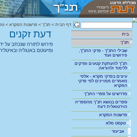
דף הבית
>
תנ"ך
>
פרשנות המקרא
>
טק
דעת זקנים
בית
תנ"ך
פירוש לתורה שנכתב על יד
ומיעוטם באנגליה ובאיטליה
שבילי התנ"ך - פרקי התנ"ך,
פירושים ועוד
תנ"ך להעתקת קטעים ופרקים
ללימוד ולהוראה.
עיונים בפרקי מקרא - אלפי
מאמרים ממויינים לפי פרקי
המקרא
מדרשים על ספרי התנ"ך
ספרים בנושא תנ"ך מהספריה
הוירטואלית דעת
פרשנות המקרא
טקסט מלא
אביעזר