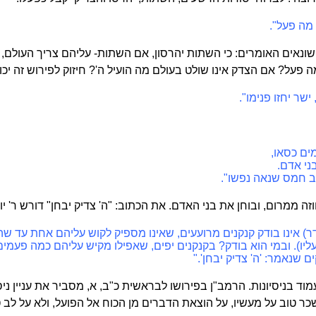
 מה פעל".
אים האומרים: כי השתות יהרסון, אם השתות- עליהם צריך העולם, צ
ה פעל? אם הצדק אינו שולט בעולם מה הועיל ה'? חיזוק לפירוש זה יכ
ישר יחזו פנימו".
מים כסאו,
בני אדם.
הב חמס שנאה נפשו".
זה ממרום, ובוחן את בני האדם. את הכתוב: "ה' צדיק יבחן" דורש ר' 
ר) אינו בודק קנקנים מרועעים, שאינו מספיק לקוש עליהם אחת עד שה
ו). ובמי הוא בודק? בקנקנים יפים, שאפילו מקיש עליהם כמה פעמים
שנאמר: 'ה' צדיק יבחן'."
מוד בניסיונות. הרמב"ן בפירושו לבראשית כ"ב, א, מסביר את עניין ניס
כר טוב על מעשיו, על הוצאת הדברים מן הכוח אל הפועל, ולא על לב