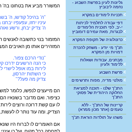
גליונות לעיון בפרשת השבוע -
המשורר מביע את בטחונו בה' ה
נחמה ליבוביץ
תכניות לימודים במקרא
"ה' בהיכל קודשו, ה' בש
עיניו יחזו, עפעפיו יבחנו 
דפי עבודה לתלמיד לכיתות
י-יב, לפי תוכנית הלימודים
ה' צדיק יבחן, ורשע ואו
לבגרות, מאת עמירם דומוביץ
המזמור בנוי כתשובה לאנשים האו
כרונולוגיה של תקופת המקרא
המזהירים אותו מן האויבים המב
תנ"ך מי יודע - משחק להכרת
דמויות מן המקרא
"נודי הרכם צפור.
מבחנים, עבודות ושאלות
כי הנה הרשעים ידרכו קש
ללימוד ולעיון
לירות במו אופל לישרי לב
פרשת השבוע
כי השתות יהרסון,
צדיק מה פעל?"
מולטי מדיה, מפות ותרשימים
התנ"ך שלנו - תוכנה למציאת
הם מייעצים לנפשו, כלומר למשו
החלוקה היהודית של פסוקי
התנ"ך
כציפור. ואם מדובר בשונאיו הם 
לו עם קשת דרוכה ורוצים לירו
קריינות של התנ"ך - ללא
טעמים (אתר מכון ממרא)
הצדיק, ומה עוד נותר לו לעשות
משהו על תולדות הוראת תנ"ך
אם האומרים לו לברוח היו שונאי
למחסה בכל מקום, ועל כן אינני 