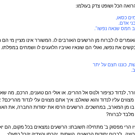
רואה הכל ושופט צדק בעולמו:
מים כסאו,
בני אדם.
הב חמס שנאה נפשו".
מרים לו לברוח מן הרשעים האורבים לו. המשורר אינו מציין מי הם הא
קשים את נפשו, ואולי הם שונאיו ואויביו הלועגים לו ושמחים במפלתו
ת, כוננו חצם על יתר
.
רר, לנדוד כציפור ולנוס אל ההרים. או אולי הם טוענים, הרכם, מה ש
מצווים עליו לנדוד והוא שואלם: איך אתם מצווים עלי לנדוד מהריכם?
ת בו מן המארב, במחשכים. הרשעים הרסו את יסודות החברה, את הא
, מלבד לברוח?
ו הרי מפסוק ב' מתחילה תשובתו: הרשעים נמצאים בכל מקום, הם יארבו
רוצה . לברוח יסודות הרשעים, השתות, יהרסו והצדיק יקבל כפעלו: