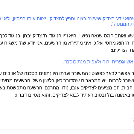
כשהוא יודע בצדיק שיעשה רצונו וחפץ להצדיקו, יצווה אותו בניסיון, ול
ת המנוסה".
ורשע ואוהב חמס שנאה נפשו". היא ו"יו הניגוד: ה' צדיק יבחן ובניגוד
 ה' הוא מחסי ועל כן איני מתיירא מן הרשעים. אני יודע שה' משגיח 
ת הצדיקים:
אש וגפרית ורוח זלעפות מנת כוסם".
אפשר לבאר כפשוטו: המשורר ועדתו היו נתונים בסכנה של אויבים ש
משורר לברוח. יש המבארים שמדובר כאן בלשון משל. הרשעים מסיתים
הר הבית. הם מציעים לצדיקים עזבו, נודו, מהרכם. הרשעה מתפשטת בע
אמונה בה' ובטוב העתיד לבוא לצדיקים. והוא מסיים דבריו:
.