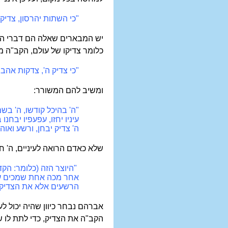
"כי השתות יהרסון, צדיק
יש המבארים שאלה הם דברי השונ
כלומר צדיקו של עולם, הקב"ה מ
"כי צדיק ה', צדקות אהב, 
ומשיב להם המשורר:
"ה' בהיכל קודשו, ה' בש
עיניו יחזו, עפעפיו יבחנו 
ה' צדיק יבחן, ורשע ואו
שלא כאדם הרואה לעיניים, ה' חו
"היוצר הזה (כלומר: הקד
אחר מכה אחת שמכים עלי
הרשעים אלא את הצדיקים 
אברהם נבחר כיוון שהיה יכול לע
הקב"ה את הצדיק, כדי לתת לו ש