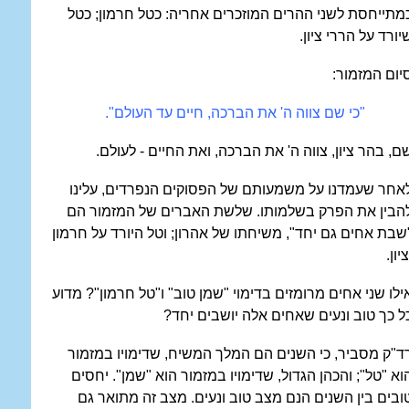
מתייחסת לשני ההרים המוזכרים אחריה: כטל חרמון; כטל
יורד על הררי ציון.
יום המזמור:
"כי שם צווה ה' את הברכה, חיים עד העולם".
ם, בהר ציון, צווה ה' את הברכה, ואת החיים - לעולם.
אחר שעמדנו על משמעותם של הפסוקים הנפרדים, עלינו
הבין את הפרק בשלמותו. שלשת האברים של המזמור הם
שבת אחים גם יחד", משיחתו של אהרון; וטל היורד על חרמון
ציון.
ילו שני אחים מרומזים בדימוי "שמן טוב" ו"טל חרמון"? מדוע
ל כך טוב ונעים שאחים אלה יושבים יחד?
ד"ק מסביר, כי השנים הם המלך המשיח, שדימויו במזמור
וא "טל"; והכהן הגדול, שדימויו במזמור הוא "שמן". יחסים
ובים בין השנים הנם מצב טוב ונעים. מצב זה מתואר גם