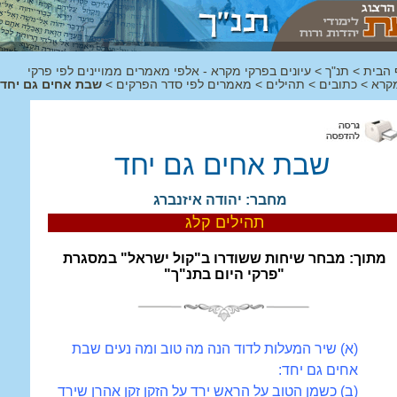
 הבית
>
תנ"ך
>
עיונים בפרקי מקרא - אלפי מאמרים ממויינים לפי פרקי
קרא
>
כתובים
>
תהילים
>
מאמרים לפי סדר הפרקים
>
שבת אחים גם יחד
שבת אחים גם יחד
מחבר: יהודה איזנברג
תהילים קלג
מתוך: מבחר שיחות ששודרו ב"קול ישראל" במסגרת
"פרקי היום בתנ"ך"
(
א
)
שיר המעלות לדוד הנה מה טוב ומה נעים שבת
אחים גם יחד:
(
ב
)
כשמן הטוב על הראש ירד על הזקן זקן אהרן שירד