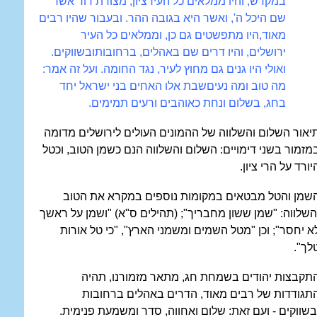
במקדש, והיו ממלאים כל העיר
ציון, מצודת דוד אשר
שם היכל ה', ואשר היא בגובה ההר. ובעבור שהיו רבים
מאוד,
היו מתפשטים גם כן, וממלאים כל העיר
ירושלים, והיו דרים שם באהלים, ברחובות
ובשווקים.
ואולי היו גנים גם מחוץ לעיר, נגד החומה. ועל זה אמר:
מה טוב ומה נעים
שבת אלו האחים בני ישראל יחד
בחג, בשלום ונחת כאוהבים ורעים תמימים.
יאור השלום והשלווה של ההמונים העולים לירושלים מדומה
מזמור בשני דימויים: השלום והשלווה הנם כשמן הטוב, וכטל
יורד על הרי ציון.
שמן והטל מבטאים במקומות נוספים במקרא את הטוב
השלווה: "שמן ששון מחבריך"; (תהילים ס"א) "ושמן על ראשך
א יחסר"; וכן "מטל השמים ומשמני הארץ", "כי טל אורות
לך".
תקבצות יהודים בשמחת חג, מתאר מזמורנו, תהיה
תגודדות של רבים מאוד, הדרים באהלים ברחובות
בשווקים - ועם זאת: שלום ואחווה, סדר ומשמעת פנימית.