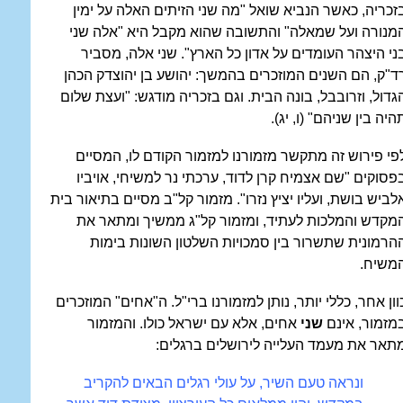
זכריה, כאשר הנביא שואל "מה שני הזיתים האלה על ימין
מנורה ועל שמאלה" והתשובה שהוא מקבל היא "אלה שני
ני היצהר העומדים על אדון כל הארץ". שני אלה, מסביר
ד"ק, הם השנים המוזכרים בהמשך: יהושע בן יהוצדק הכהן
גדול, וזרובבל, בונה הבית. וגם בזכריה מודגש: "ועצת שלום
היה בין שניהם" (ו, יג).
פי פירוש זה מתקשר מזמורנו למזמור הקודם לו, המסיים
פסוקים "שם אצמיח קרן לדוד, ערכתי נר למשיחי, אויביו
לביש בושת, ועליו יציץ נזרו". מזמור קל"ב מסיים בתיאור בית
מקדש והמלכות לעתיד, ומזמור קל"ג ממשיך ומתאר את
הרמונית שתשרור בין סמכויות השלטון השונות בימות
משיח.
וון אחר, כללי יותר, נותן למזמורנו ברי"ל. ה"אחים" המוזכרים
מזמור, אינם
שני
אחים, אלא עם ישראל כולו. והמזמור
תאר את מעמד העלייה לירושלים ברגלים:
ונראה טעם השיר, על עולי רגלים הבאים להקריב