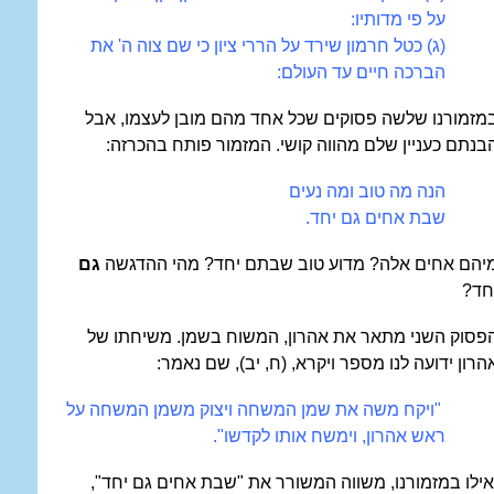
על פי מדותיו:
(
ג
)
כטל חרמון שירד על הררי ציון כי שם צוה ה' את
הברכה חיים עד העולם:
מזמורנו שלשה פסוקים שכל אחד מהם מובן לעצמו, אבל
בנתם כעניין שלם מהווה קושי. המזמור פותח בהכרזה:
הנה מה טוב ומה נעים
שבת אחים גם יחד.
יהם אחים אלה? מדוע טוב שבתם יחד? מהי ההדגשה
גם
חד?
פסוק השני מתאר את אהרון, המשוח בשמן. משיחתו של
הרון ידועה לנו מספר ויקרא, (ח, יב), שם נאמר:
"ויקח משה את שמן המשחה ויצוק משמן המשחה על
ראש אהרון, וימשח אותו
לקדשו".
אילו במזמורנו, משווה המשורר את "שבת אחים גם יחד",