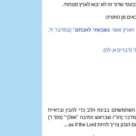
עסי שדור זה לא יבוא לארץ מנוחתי.
אים מן התורה:
 הארץ אשר
נשבעתי לאבתם
"
(
במדבר יד,
"
(
דברים א, לה
)
.
א השתמשתם בבינת הלב כדי להבין ובראיית
מדבר (הוי"ו שבראש התיבה "ואולך" (פס' ד)
ם הנכון צריך להיות
as if the Lord
....