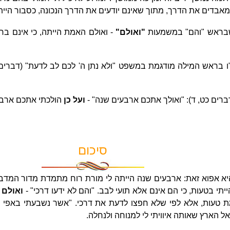
בדים את הדרך, מתוך שאינם יודעים את הדרך הנכונה, כסבור הייתי:
ו שבראש "והם" במשמעות
"ואולם"
- ואולם האמת הייתה, כי אינם בח
 בראש המילה מודגמת במשפט "ולא נתן ה' לכם לב לדעת" (דברים כט
רים כט, ד): "ואולך אתכם ארבעים שנה" -
ועל כן
הולכתי אתכם ארבע
סיכום
א אפוא זאת: ארבעים שנה הייתה לי מורת רוח מתמדת מדור המדבר,
תי בטעות, כי הם אינם אלא תועי לבב. "והם לא ידעו דרכי" -
ואולם
ה
ת טעות, אלא לפי שלא חפצו לדעת את דרכי. "אשר נשבעתי באפי אם
אל הארץ שאותה איוויתי לי למנוחה ולנחלה.