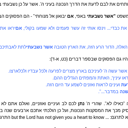
תחים את לבם לדעת את הדרך הנכונה בעיני ה'. אשר על כן נשבעתי בכ
למשפט
"אשר נשבעתי
באפי,
אם
יבואון אל מנוחתי" - הם הפסוקים הב
את כבדי... וינסו אותי זה עשר פעמים ולא שמעו בקולי,
אם
יראו את
האלה, הדור הרע הזה, את הארץ הטובה
אשר נשבעתי
לתת לאבתיכם
יו גם הפסוקים שבספר דברים (כט, א-ד):
שר עשה ה' לעיניכם בארץ מצרים לפרעה ולכל עבדיו ולכל
ארצו.
ו עיניך, האתת והמפתים הגדלים ההם.
עת
ועינים לראות ואזנים לשמע עד היום הזה.
שנה
במדבר...".
"כאילו לא". שהרי ה'
נתן
לכם לב ועיניים ואוזניים, ואולם אתם ל
להסיק מכך את המסקנות הנכונות, ועל כן הולכתי אתכם ארבעים שנה ב
א לתרגם: ...
but the Lord has not given you a heart to know
התרגו