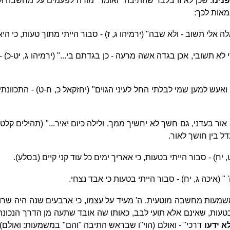
נינו
. שכן לא זו בלבד שהתיבה "ואומר" מורה לפעמים על מחשבה ול
גמאות לכך:
אלי תשוב - ולא שבה" (ירמיהו ג, ז) - סבור הייתי מתוך טעות, כי היא
לא תשובי, אכן בגדה אשה מרעה - כן בגדתם בי..." (ירמיהו ג, יט-כ) -
אעש למען שמי לבלתי החל לעיני הגוים" (יחזקאל כ, ח-ט) - התכוונת
ור בעדני, גם חשך לא יחשיך ממך, ולילה כיום יאיר..." (תהילים קלט, 
דל בין חושך לאור.
 יח) - סבור הייתי בטעות, כי אאריך ימים כל עוד קני קיים (בסלע).
 (איכה ג, יח) - סבור הייתי בטעות כי אבד נצחי.
עות מחשבה מוטעית. ה' מעיד על עצמו, כי ארבעים שנה היה שרוי
טעות, שאינם אלא תועי לבב, כאותו שה אובד שתעה מן הדרך הנכונה 
א ידעו
דרכי" - ואולם (הוי"ו שבראש התיבה "והם" במשמעות: ואולם)