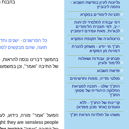
בהבנת ה
גליונות לעיון בפרשת השבוע -
נחמה ליבוביץ
תכניות לימודים במקרא
דפי עבודה לתלמיד לכיתות
י-יב, לפי תוכנית הלימודים
לבגרות, מאת עמירם דומוביץ
כרונולוגיה של תקופת המקרא
כל הפרשנים - ישנים וחד
תנ"ך מי יודע - משחק להכרת
תועה, שהם מבקשים לסור 
דמויות מן המקרא
מבחנים, עבודות ושאלות
בהמשך דברינו ננסה להראות, כ
ללימוד ולעיון
של התיבה "ואמר", וכן במשמעו
פרשת השבוע
מולטי מדיה, מפות ותרשימים
התנ"ך שלנו - תוכנה למציאת
החלוקה היהודית של פסוקי
התנ"ך
קריינות של התנ"ך - ללא
טעמים (אתר מכון ממרא)
משהו על תולדות הוראת תנ"ך
הפועל "אמר" מורה, כידוע, ל
ght: they are sensless people