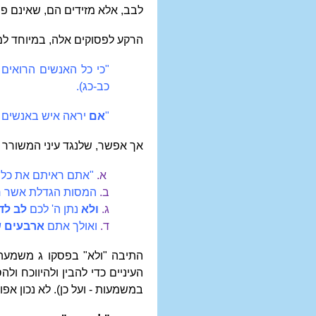
לבב, אלא מזידים הם, שאינם פו
הרקע לפסוקים אלה, במיוחד 
"כי כל האנשים הרואים 
כב-כג
)
.
"
אם
יראה איש באנשים 
אך אפשר, שלנגד עיני המשורר ה
א.
"אתם ראיתם את כל א
ב.
המסות הגדלת אשר רא
ג.
ולא
נתן ה' לכם
לב לד
ד.
ואולך אתם
ארבעים 
התיבה "ולא" בפסקו ג משמעה 
העיניים כדי להבין ולהיווכח ו
במשמעות - ועל כן). לא נכון אפו