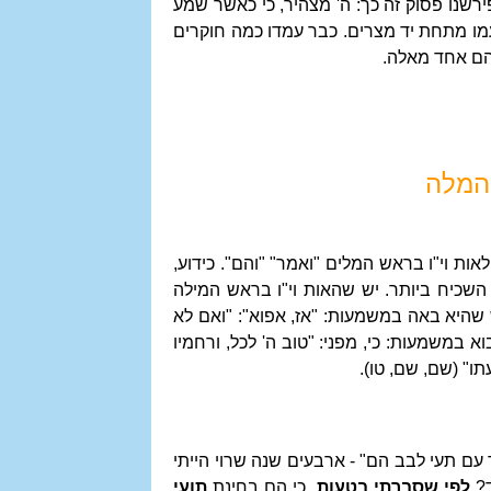
נו פסוק זה כך: ה' מצהיר, כי כאשר שמע
מו מתחת יד מצרים. כבר עמדו כמה חוקרים
 הם אחד מאלה.
 המלה
ת וי"ו בראש המלים "ואמר" "והם". כידוע,
שכיח ביותר. יש שהאות וי"ו בראש המילה
ש שהיא באה במשמעות: "אז, אפוא": "ואם לא
במשמעות: כי, מפני: "טוב ה' לכל, ורחמיו
תו" (שם, שם, טו).
עם תעי לבב הם" - ארבעים שנה שרוי הייתי
ד?
לפי שסברתי
בטעות,
כי הם בחינת
תועי