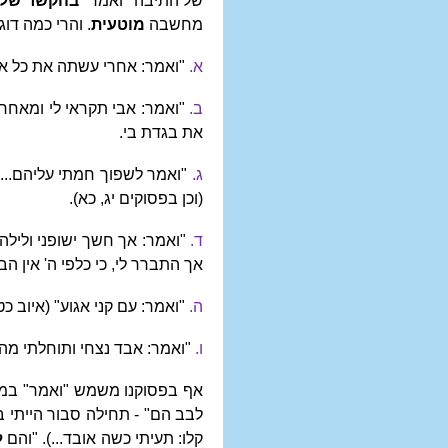
של התיבה "ואמר"
בהקשר שלפ
מחשבה
מוטעית
. והרי כמה דו
א.
"ואמר: אחרי עשתה את כל אלה 
ב.
"ואמר: אבי תקראי לי ומאחרי 
את בגדת בי.
ג.
"ואמר לשפוך חמתי עליהם... ו
(וכן בפסוקים יג, כא).
ד.
"ואמר: אך חשך ישופני ולילה א
אך התברר לי, כי כלפי ה' אין הב
ה.
"ואמר: עם קני אגוע" (איוב כט,
ו.
"ואמר: אבד נצחי ותוחלתי מה' "
אף בפסוקנו משמש "ואמר" במשמ
לבב הם" - תחילה סבור הייתי ב
קלו: תעיתי כשה אובד...). "והם
ל