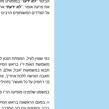
הביטוי
"לא ידעו"
במזמורנו מזכ
את פרעה אומר :"
לא ידעתי
את 
על הצדדים המשותפים הרבים למזמ
כפי שצוין לעיל, המפתח הנכון
משמשת האות וי"ו בראש המילה
תבוא במשמעות "אבל, אולם, הלא
תאבה האישה ללכת אחריך, ונקית
(כי רחמיו) על כל מעשיו" (תהילי
במשפט שלפנינו מופיעה הוי"ו 
א.
בפעם הראשונה בראש המילה
בריב ובקטטה עם דור המדבר, ו