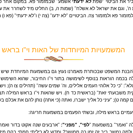
יר את הביטוי "שפת
לא ידעתי
אשמע" שבמזמור פא. במקום אחר פירש
ה', וגם את ישראל לא אשלח" (שמות ה, ב) החליט מיד לשחרר את ע
ור פא ולמזמור צה. הביטויים "לא ידעו" (צה י) ו"לא ידעתי" (פא ו)
המשמעויות המיוחדות של האות וי"ו בראש
 להבנת המשפט שבכותרת מאמרנו נעוץ גם במשמעות המיוחדת שיש לאו
 בכמה הוראות בנוסף לשימושה בתור וי"ו החיבור, שהוא השימוש ה
": "כי כל אלוהי העמים אלילים, וה' שמים עשה" (תהילים צו ה); וי
 משבועתי זאת" (בראשית כד ח). ויש שהאות וי"ו בראש המילה תבוא 
ם קמה ט); "עיני כל אליך ישברו, ואתה (כי אתה) נותן להם את אכלם בע
פעמיים בראש מילה, ובשתי הפעמים במשמעות חריגה:
 "ואמר" במשמעות "
לפי",
"מפני":
"ארבעים שנה אקוט בדור ואמר 
למה נמשך ריב זה זמן כה ממושך? ומדוע לא כיליתי חמתי בהם מי