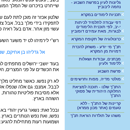
גליונות לעיון בפרשת השבוע -
שייחרט בזיכרונו של המלך המובס
נחמה ליבוביץ
תכניות לימודים במקרא
שלטון אכזר זה מוכן לתת לעם ש
דפי עבודה לתלמיד לכיתות
לתפקידו בידי מלך בבל. אבל צד
י-יב, לפי תוכנית הלימודים
עשוי מזן אחר. אדם בעל ראיה פ
לבגרות, מאת עמירם דומוביץ
כרונולוגיה של תקופת המקרא
רש"י לירמיהו לט יד משער השער
תנ"ך מי יודע - משחק להכרת
דמויות מן המקרא
אל גדליהו בן אחיקם, שנ
מבחנים, עבודות ושאלות
ללימוד ולעיון
בעוד יושבי ירושלים מתפתים לה
את הכשדים על פני המצרים, העמ
פרשת השבוע
מולטי מדיה, מפות ותרשימים
לא רק נפשו. כאשר מחליט מלך 
לבבל. אמנם: גם אלה שנפלו אל 
התנ"ך שלנו - תוכנה למציאת
החלוקה היהודית של פסוקי
אלא מסיבות פוליטיות טהורות, 
התנ"ך
השוהה בארץ.
קריינות של התנ"ך - ללא
טעמים (אתר מכון ממרא)
ובכל זאת: נשאר גרעין יהודי בא
משהו על תולדות הוראת תנ"ך
נפשו, ואת נפש הנותרים בארץ.
ושמועות רעות מתחילות להגיע: