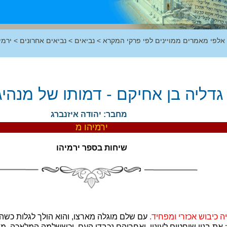
 אלפי מאמרים ממויינים לפי פרקי המקרא
>
נביאים
>
נביאים אחרונים
>
ירמי
גדליה בן אחיקם - דמותו של מנהיג 
מחבר: יהודה איזנברג
ירמיהו מ
שיחות בספר ירמיהו
ה כיבוש אכזרי ומפחיד.
עם שלם מוגלה מארצו, והוא הולך לגלות כשהו
: את בניו שוחטים לעיניו, ואחריהם נכבדי העם. וכששלמה המלאכה, מנ