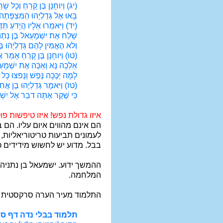
(יג) וְיוחָנָן בֶּן קָרֵחַ וְכָל שָׂ
בָּאוּ אֶל גְּדַלְיָהוּ הַמִּצְפָּתָה
(יד) וַיּאמְרוּ אֵלָיו הֲיָדעַ תֵּדַ
שָׁלַח אֶת יִשְׁמָעֵאל בֶּן נְתַנְ
וְלא הֶאֱמִין לָהֶם גְּדַלְיָהוּ ב
(טו) וְיוחָנָן בֶּן קָרֵחַ אָמַר א
אֵלְכָה נָּא וְאַכֶּה אֶת יִשְׁמָע
לָמָּה יַכֶּכָּה נֶּפֶשׁ וְנָפצוּ כּ
(טז) וַיּאמֶר גְּדַלְיָהוּ בֶן אֲח
כִּי שֶׁקֶר אַתָּה דבֵר אֶל יִשׁ
איזו גדולת נפש! איזו טיפשות פו
הם אינם מהווים איום עליו. הם 
בבל. מדוע יש לחשוש מידידים כ
ההמשך ידוע. ישמעאל בן נתניה 
המלחמה.
התלמוד מעיר הערה סרקסטית על
תלמוד בבלי נדה דף סא