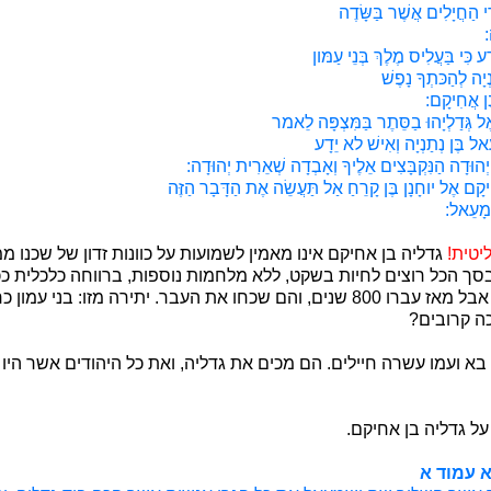
רֵי הַחֲיָלִים אֲשֶׁר בַּשָּׂדֶה
:
ע כִּי בַּעֲלִיס מֶלֶךְ בְּנֵי עַמּון
יָה לְהַכּתְךָ נָפֶשׁ
ֶּן אֲחִיקָם:
ֶל גְּדַלְיָהוּ בַסֵּתֶר בַּמִּצְפָּה לֵאמר
ֵאל בֶּן נְתַנְיָה וְאִישׁ לא יֵדָע
ָל יְהוּדָה הַנִּקְבָּצִים אֵלֶיךָ וְאָבְדָה שְׁאֵרִית יְהוּדָה:
ִיקָם אֶל יוחָנָן בֶּן קָרֵחַ אַל תַּעֲשֵׂה אֶת הַדָּבָר הַזֶּה
ְמָעֵאל:
ליטית!
גדליה בן אחיקם אינו מאמין לשמועות על כוונות זדון של שכנו
בסך הכל רוצים לחיות בשקט, ללא מלחמות נוספות, ברווחה כלכלית ככל
לעמונים תביעות טריטוריאליות, אבל מאז עברו 800 שנים, והם שכחו את העבר. י
ה קרובים?
בא ועמו עשרה חיילים. הם מכים את גדליה, ואת כל היהודים אשר הי
 גדליה בן אחיקם.
 עמוד א