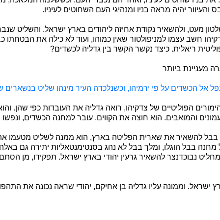
 והעיוור יהיה מראה בניו ומנהיגי העם השחוטים לעיניו.
לטון מעט, ולהשאיר נקודת אחיזה ליהודים בארץ ישראל. והשליט שנבח
קיהו חשב עצמו למניפולטור שאין כמוהו, ועוד לא כילה את הבטחתו 
וליטית ריאלית. כיצד נקשר הקשר בין גדליה לכשדים?
ה מעניינת ביותר
פל אל הכשדים על פי ירמיהו, וכשנלכדה העיר מינהו שליט בנשארים ש
ימורים הפוליטיים של צדקיהו, רואה גדליה את העובדות כפי שהן. והו
ונים והמואבים. הוא חוצה את הקווים, עובר למחנה הכשדים, ונפשו ה
בבל להשאיר את שארית הפליטה בארץ, הוא ממנה לשליט מטעמו את ג
מחנה בבל הוגלו, ומלך בבל לא נהג בסנטימנטאליות יתירה גם באלה 
מחליט נבוכדנצר להשאיר גרעין יהודי בארץ ישראל. תפקידו, מן הסתם
רץ ישראל. וממונה עליו גדליה בן אחיקם, יהודי שראה נכונה את התהפו