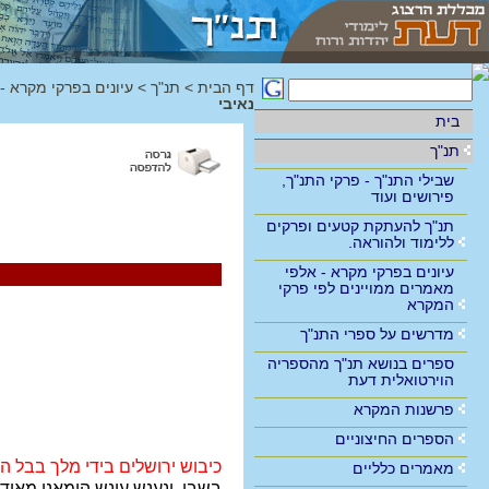
דף הבית
>
תנ"ך
>
עיונים בפרקי מקרא -
נאיבי
בית
תנ"ך
שבילי התנ"ך - פרקי התנ"ך,
פירושים ועוד
תנ"ך להעתקת קטעים ופרקים
ללימוד ולהוראה.
עיונים בפרקי מקרא - אלפי
מאמרים ממויינים לפי פרקי
המקרא
מדרשים על ספרי התנ"ך
ספרים בנושא תנ"ך מהספריה
הוירטואלית דעת
פרשנות המקרא
הספרים החיצוניים
כיבוש ירושלים בידי מלך בבל הי
מאמרים כלליים
בשבי, ונענש עונש הומאני מאוד