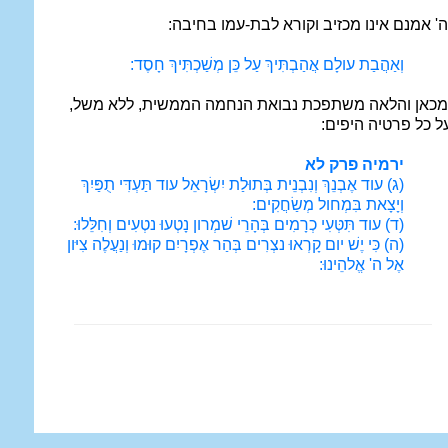
ה' אמנם אינו מכזיב וקורא לבת-עמו בחיבה:
וְאַהֲבַת עולָם אֲהַבְתִּיךְ עַל כֵּן מְשַׁכְתִּיךְ חָסֶד:
מכאן והלאה משתפכת נבואת הנחמה הממשית, ללא משל,
ל כל פרטיה היפים:
ירמיה פרק לא
(ג) עוד אֶבְנֵךְ וְנִבְנֵית בְּתוּלַת יִשְׂרָאֵל עוד תַּעְדִּי תֻפַּיִךְ
וְיָצָאת בִּמְחול מְשַׂחֲקִים:
(ד) עוד תִּטְּעִי כְרָמִים בְּהָרֵי שׁמְרון נָטְעוּ נטְעִים וְחִלֵּלוּ:
(ה) כִּי יֶשׁ יום קָרְאוּ נצְרִים בְּהַר אֶפְרָיִם קוּמוּ וְנַעֲלֶה צִיּון
אֶל ה' אֱלהֵינוּ: