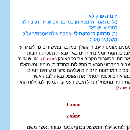
ירמיה פרק לא
(א) כּה אָמַר ה' מָצָא חֵן בַּמִּדְבָּר עַם שְׂרִידֵי חָרֶב הָלוךְ
לְהַרְגִּיעו יִשְׂרָאֵל:
(ב)
מֵרָחוק ה' נִרְאָה לִי
וְאַהֲבַת עולָם אֲהַבְתִּיךְ עַל כֵּן
מְשַׁכְתִּיךְ חָסֶד:
עתים מזומנות יעבור ההולך במדבר במישורים גדולים זרועי
בנים, המתרוממים ויורדים בגלי גבעות נמוכות, רחבות
ארוכות, הסוגרות מקרוב את כל האופק
. או יש אשר
(תמונה 1)
עבור במדרוני הגבעות התלולות-מחודדות, מימינו ומשמאלו
יצבים המדרונות הגבוהים ועליהם פזורים שיחים דומים
מראיהם ולפניו תסתיר את האופק גבעה לבנה אשר
תחתיה מתפתל הנחל היבש העמוק, הנמשך למרגלות ההלך
.
תמונה 2)
תמונה 1
תמונה 2
ך לפתע יעלה המשעול בכתף גבעה גבוהה, אשר משם