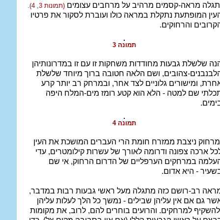
תגלה מראה-קסמים מרהיב על מרחבים עצומים
(תמונות 3, 4).
עין המופתעת נתקלת במראה כולו ועוברת לסקור את פרטיו
קרובים והרחוקים.
תמונה 3
נה שלשלת גבעות מחודדות משחקות זו עם זו במדרונותיהן
לבנבנים-צהובים, ושם הלאה חטובה ברוך מיוחד שלשלת
חרת, ומישורים גלוניים לצד אחר, ובמרחק רב יותר קרע
כלתי שם למטה - הלא הוא קטע רומז מים-המלח היפה
ימים.
תמונה 4
מרחוק ניצבת ממזרח חומת הרי העברים המושכת את העין
כל ארכה צפונה ודרומה לאורך של עשרות קילומטרים, עדי
עלמה במרחקים הערפליים של הדרום הרחוק, אי שם
שעיר - היא אדום.
ראה רב-רושם כזה מתגלה מעל ראשי גבעות רבות במדבר,
שר גם אם אין עליהן שבילים - נמשך כל הלך לעלות עליהן
להשקיף למרחקים. והרועים בוחרים להם, לרוב, את מקומות