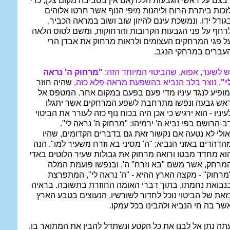
בצם על ראשי הגבעות הללו (אם אין בסביבה מקום צל), כדי
זכות ביתרת הרוח וליהנות מיפי הנוף אשר חרטו אלוהים
גודל ידו. ונמשכת עינם להיזון שוב ושוב במראה הכביר,
רחף על פני הגבעות הקרובות והרחוקות, ומשם לטוס הלאה
ל פגי המרחקים העצומים ולראות מרחוק את אבדן הרי
עברים במרחקי הנגב.
ש לשער, אפוא, שהביטוי המיוחד הזה:
"מרחוק ה' נראה
י"
, נוצר בלב הנביא בהשפעת מראה-פלא כזה,
שהיה חוזר
מופיע לנגד עיניו מדי פעם בפעם במקום אחר. המטפס אל
אש גבעה ונפשו מתרחבת לשפע המרחקים אשר יתגלו
עיניו - הוא ירגיש כי אכן היה בכוח נוף כזה לעורר את הביטוי
ב-הרושם בפי נביא ה' ירמיהו: "מרחוק ה' נראה לי".
אולי לא נטעה אם נקשור זאת גם בדברים הקדומים, שהיו
הדהדים באזני הנביא: "ה' מסיני בא וזרח משעיר למו". הנה
וא מחדד מבטו ורואה מרחוק את גבולות שעיר הלוטים באדי
מרחק, אשר משם "בא וזרח" ה'. ובנפשו פועמת המלה
מרחוק" - מקצה הארץ ההיא - "ה' נראה לי", המתפרצת
נבואת נחמתו, בתוך דברי האומה החוזרת בתשובה. בראיה
זאת של הביטוי נוכל לחדור לשורשיו. הנעוצים בטבע הארץ
שר בה חי הנביא ולהבינו בכל עמקו.
תה נתן אל לבנו את כל הקטע ונשתדל להבין את המתואר בו.