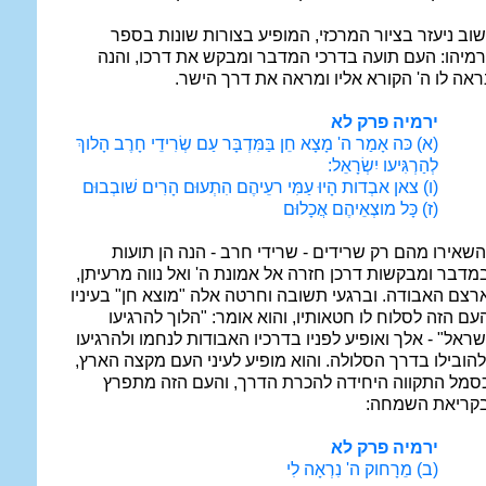
שוב ניעזר בציור המרכזי, המופיע בצורות שונות בספר
רמיהו: העם תועה בדרכי המדבר ומבקש את דרכו, והנה
ראה לו ה' הקורא אליו ומראה את דרך הישר.
ירמיה פרק לא
(א) כּה אָמַר ה' מָצָא חֵן בַּמִּדְבָּר עַם שְׂרִידֵי חָרֶב הָלוךְ
לְהַרְגִּיעו יִשְׂרָאֵל:
(ו) צאן אבְדות הָיוּ עַמִּי רעֵיהֶם הִתְעוּם הָרִים שׁובְבוּם
(ז) כָּל מוצְאֵיהֶם אֲכָלוּם
השאירו מהם רק שרידים - שרידי חרב - הנה הן תועות
מדבר ומבקשות דרכן חזרה אל אמונת ה' ואל נווה מרעיתן,
רצם האבודה. וברגעי תשובה וחרטה אלה "מוצא חן" בעיניו
עם הזה לסלוח לו חטאותיו, והוא אומר: "הלוך להרגיעו
שראל" - אלך ואופיע לפניו בדרכיו האבודות לנחמו ולהרגיעו
להובילו בדרך הסלולה. והוא מופיע לעיני העם מקצה הארץ,
סמל התקווה היחידה להכרת הדרך, והעם הזה מתפרץ
קריאת השמחה:
ירמיה פרק לא
(ב) מֵרָחוק ה' נִרְאָה לִי