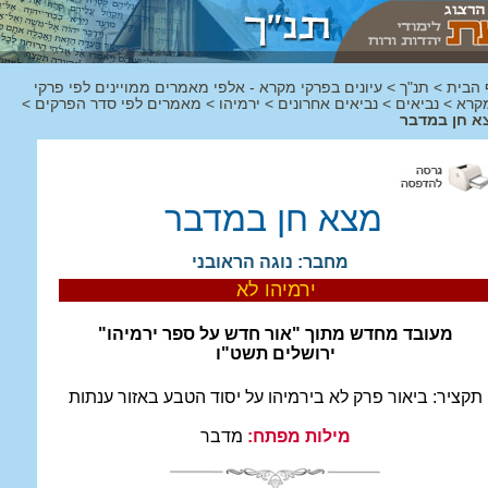
 הבית
>
תנ"ך
>
עיונים בפרקי מקרא - אלפי מאמרים ממויינים לפי פרקי
קרא
>
נביאים
>
נביאים אחרונים
>
ירמיהו
>
מאמרים לפי סדר הפרקים
>
א חן במדבר
מצא חן במדבר
מחבר: נוגה הראובני
ירמיהו לא
מעובד מחדש מתוך "אור חדש על ספר ירמיהו"
ירושלים תשט"ו
תקציר:
ביאור פרק לא בירמיהו על יסוד הטבע באזור ענתות
מילות מפתח:
מדבר