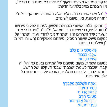
בקרי המקרא מציעים תיקון: "לאסיריו לא פתח בית הכלא",
אין הצעתם מתקבלת על הדעת:
)
"כל מלכי גוים כלם" - מלים אלה באות רצופות אף בפ' ט':
חזרה מכוונת, ואין מקום לשינויים.
)
התיקון בלתי אפשרי מבחינת הלשון; לפתוח לפלוני פירושו
פתוח לפניו, כדי שייכנס. כן יחזקאל, מ"ו, י"ב "ופתחו לי את
שער"; שיר השירים ה' ו' "פתחתי אני לדודי" ועוד. "פתח" קל
מקום פיעל. שיעור הפסוק: פיתחם מאזיקיהם (השווה ירמ' מ'
') ושילחם הביתה.
כָּל-מַלְכֵי גויִם כֻּלָּם
שָׁכְבוּ בְכָבוד
אִישׁ בְּבֵיתו:
מקום השאול, מקום מושבם של המתים באים כאן הלוויה
קבר. "שכבו" לעומת "שכבת" שבפ' ח'. קלונו של הרשע
מנוגד לכבוד לו זוכים המלכים, מודגש על-ידי החזרה: כל
לכי גוים כלם.
וְאַתָּה הָשְׁלַכְתָּ מִקִּבְרְךָ
כְּנֵצֶר נִתְעָב
לְבוּשׁ הֲרֻגִים
מְטעֲנֵי חָרֶב
יורְדֵי אֶל-אַבְנֵי-בור
כְּפֶגֶר מוּבָס: