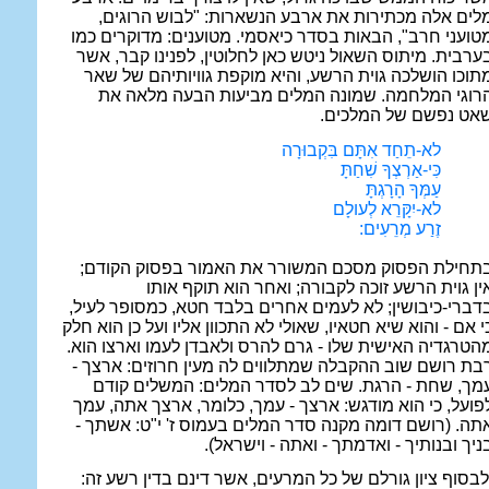
לים אלה מכתירות את ארבע הנשארות: "לבוש הרוגים,
טועני חרב", הבאות בסדר כיאסמי. מטוענים: מדוקרים כמו
ערבית. מיתוס השאול ניטש כאן לחלוטין, לפנינו קבר, אשר
תוכו הושלכה גוית הרשע, והיא מוקפת גוויותיהם של שאר
רוגי המלחמה. שמונה המלים מביעות הבעה מלאה את
אט נפשם של המלכים.
לא-תֵחַד אִתָּם בִּקְבוּרָה
כִּי-אַרְצְךָ שִׁחַתָּ
עַמְּךָ הָרָגְתָּ
לא-יִקָּרֵא לְעולָם
זֶרַע מְרֵעִים:
תחילת הפסוק מסכם המשורר את האמור בפסוק הקודם;
ין גוית הרשע זוכה לקבורה; ואחר הוא תוקף אותו
דברי-כיבושין; לא לעמים אחרים בלבד חטא, כמסופר לעיל,
י אם - והוא שיא חטאיו, שאולי לא התכוון אליו ועל כן הוא חלק
הטרגדיה האישית שלו - גרם להרס ולאבדן לעמו וארצו הוא.
בת רושם שוב ההקבלה שמתלווים לה מעין חרוזים: ארצך -
מך, שחת - הרגת. שים לב לסדר המלים: המשלים קודם
פועל, כי הוא מודגש: ארצך - עמך, כלומר, ארצך אתה, עמך
תה. (רושם דומה מקנה סדר המלים בעמוס ז' י"ט: אשתך -
ניך ובנותיך - ואדמתך - ואתה - וישראל).
לבסוף ציון גורלם של כל המרעים, אשר דינם בדין רשע זה: