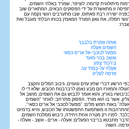
מות מיתולוגית קדומה: לוציפר, שמרד באלהי השמים.
פיסה זו מתאשרת על ידי הפסוקים הבאים, המתארים שוב
פניה ישירה רבת פאתוס, שבו מתערבים רגשי נקמה עם
גשי חמלה, את גאון המורד המאמין בכוחו הבלתי מוגבל ואת
ברו:
וְאַתָּה אָמַרְתָּ בִלְבָבְךָ
הַשָּׁמַיִם אֶעֱלֶה
מִמַּעַל לְכוכְבֵי-אֵל אָרִים כִּסְאִי
וְאֵשֵׁב בְּהַר-מועֵד
בְּיַרְכְּתֵי צָפון:
אֶעֱלֶה עַל-בָּמֳתֵי עָב
אֶדַּמֶּה לְעֶלְיון:
פי הרשע דברי שחץ עזים ונועזים. גיבוב המלים והקצב
עולה והמזורז הם מבע נאמן לרברבנות הכובש, שלא די לו
כיבושיו בארץ, והוא אומר לכבוש גם את השמים, מושב אל
ליון, אשר בו הוא מורד. הפסוק מתרחב: לאחר "השמים
עלה" באות חמש מלים: "ממעל לכוכבי אל ארים כסאי".
התרהבות זו משתמעת התפשטותו של הכובש, והיא בדמיונו
לבד. לפניו רק מטרה אחת ויחידה, כיבוש ממלכת השמים.
דבר מתבטא בריבוי הפעלים: אעלה - ארים - אשב - אעלה -
דמה. השוה: