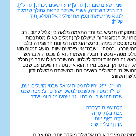
שני רשעים שברת [תה' ג'] זרע רשעים ניכרת [תה' ל"ז],
בת בבל השדודה, אשרי ששילם לך את גמולך שגמלת
לנו, אשרי שיאחז ונפץ את עולליך אל הסלע [תה'
קל"ז];
פסוק זה תרגיש במיוחד התאמה מלאה בין צליל לתוכן. רב
וחו של הנסוג אחור: שישלם לך (המלים כאילו מסתבכות
מסתכסכות ביניהן, כרגשי הנקמה ודמיונות ההשמדה בלב
משורר). - "מטה" ו"שבט" אין פירושם שווה. מושג המטה הוא
ולל: מטה - מכשיר חבלה והשמדה, ואילו שבט הוא בראש
ראשונה היה אות וסמל לשלטון. המשורר כאילו עובר מן הכלל
ל הפרט; אך בעצם מזהה הוא את מטה הרשעים עם שבט
מושלים: המושלים רשעים הם וממשלתם ממשלת זדון.
לשון השווה:
יחז' י"ט, י"א: יהיו לה מטות עז אל שבטי מושלים; שם,
י"ט, י"ד: מטה עז לשבט למשל. ישע' ט', ג': מטה שכמו
שבט הנוגש בו. מיכה ו', ט': שמעו מטה ומי יעדה.
מַכֶּה עַמִּים בְּעֶבְרָה
מַכַּת בִּלְתִּי סָרָה
רדֶה בָאַף גּויִם
מֻרְדָּף בְּלִי חָשָׂךְ:
סוק זה מעביר אותנו אל שלב מוקדם יותר: מתוארים