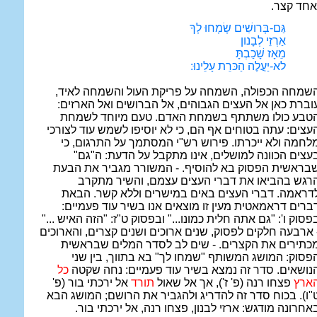
אחד קצר.
גַּם-בְּרושִׁים שָׂמְחוּ לְךָ
אַרְזֵי לְבָנון
מֵאָז שָׁכַבְתָּ
לא-יַעֲלֶה הַכּרֵת עָלֵינוּ:
שמחה הכפולה, השמחה על פריקת העול והשמחה לאיד,
וברת כאן אל העצים הגבוהים, אל הברושים ואל הארזים:
טבע כולו משתתף בשמחת האדם. טעם מיוחד לשמחת
עצים: עתה בטוחים אף הם, כי לא יוסיפו לשמש עוד לצורכי
לחמה ולא ייכרתו. פירוש רש"י המסתמך על התרגום, כי
עצים הכוונה למושלים, אינו מתקבל על הדעת: ה"גם"
בראשית הפסוק בא להוסיף. - המשורר מגביר את הבעת
רגש בהביאו את דברי העצים עצמם, והשיר מתקרב
דראמה. דברי העצים באים במישרים וללא קשר. הבאת
ברים דראמאטית מעין זו מוצאים אנו בשיר עוד פעמיים:
פסוק ו': "גם אתה חלית כמונו..." ובפסוק ט"ז: "הזה האיש ..."
 ארבעה חלקים לפסוק, שנים ארוכים ושנים קצרים, והארוכים
כתירים את הקצרים. - שים לב לסדר המלים שבראשית
פסוק: המושג המשותף "שמחו לך" בא בתווך, בין שני
נושאים. סדר זה נמצא בשיר עוד פעמיים: נחה שקטה
כל
א
רץ
פצחו רנה (פ' ז'), אך אל שאול
תורד
אל ירכתי בור (פ'
"ו). בכוח סדר זה להדריג ולהגביר את הרושם; המושג הבא
אחרונה מודגש: ארזי לבנון, פצחו רנה, אל ירכתי בור.