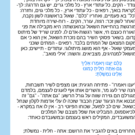
ודד - הקים, כל עתודי ארץ - כל מלכי גרים. יש גם הדרגה: לך-
קראת בואך, רפאים - כל עתודי ארץ, - כל מלכי גוים, וחזרה:
כל" בא פעמיים, ואחריו "כלם". שאול בראשונה לשון נקבה,
אחר לשון זכר: רגזה, עורר, הקים. - רוח-שירה מיוחדת
ורגשת בהחייאת השאול ובהאנשתה: היא מקבילה את פני
אורח כעצם חי, אשר רגשות-אדם לו. לפנינו שריד של מיתוס
דום. בשאר פסוקי השיר בהם נזכרת השאול, אין הוא כי אם
קום המצאם של המתים בלבד. רפאים - המתים שוכני
עמקי שאול - אף הוא מושג מיתולוגי. עתודים - תיישים; כאן
ושאל למנהיגים, מצביאים. והשוה: 'אילי מואב".
כֻּלָּם יַעֲנוּ וְיאמְרוּ אֵלֶיךָ
גַּם-אַתָּה חֻלֵּיתָ כָמונוּ
אֵלֵינוּ נִמְשָׁלְתָּ:
יענו ויאמרו" - פתיחה חגיגית: אנו מצפים לשיר תשבחות,
הנה שיר לעג מר, והשרים אותו אף לועגים לעצמם, בלמדם
גורלם הם גזירה שווה על גורל הרשע: "גם אתה" - "גם" זה
בטא את הניגוד שבין הכבוד שזכה לו עלי אדמות לקלון שנחל
שאול. שים לב לפועל, שכוחו הפיוטי רב - אין לו אח במקרא -
לכיאסמוס, המבליט את שפל מצבם של המלכים
משועבדים, המקילים ראש בעצמם ובמשעבדם כאחד:
חרוזים באים להגביר את הרושם: אתה - חלית - נמשלת;