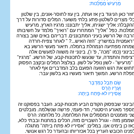
מַרְעִישׁ מַמְלָכות:
וזר כאן הניגוד בין אז ועתה, בין עוז לחוסר-אונים, בין שלטון
לי מצרים לשלטון-פתע בלתי משוער. המלים סדורות על דרך
הקבלה: אליך ישגיחו, אליך יתבוננו: מרגיז הארץ, מרעיש
מלכות. כפל "אליך" המתחרז עם "רואיך" מלמד על חשיבותו
רבה של הרשע בעיני המתבוננים. דבריהם באים שוב בצורה
ראמטית במישרין: "הזה האיש...? " לאחר צפית-חרדה
מחה מפתיעה הנמהלת בחמלה. תיאור מעשי הרשע בא
בינוני (כמו "מכה", פ' ו'), בינוני זה משווה למעשים אלה
ציפות והתמדה, עד שנעשו לתכונות-קבע, של הרשע. "מרגיז"
 "מרעיש" - לשון נופל על לשון. בצלצול המלים ובקצב הפסוק
חוש את רגש הזוועה הפועם בלב המדברים אף לאחר
פלת הרשע. המשך תיאור מעשיו בא בלשון עבר:
שָׂם תֵּבֵל כַּמִּדְבָּר
וְעָרָיו הָרָס
אֲסִירָיו לא-פָתַח בָּיְתָה:
בינוני שבפסוק הקודם הביע תכונות-קבע. העבר בפסוקנו זה
ספר מאורע היסטורי, חד-פעמי, פרשה שנשלמה. מובלטים
ני מומנטים המסמלים את המלחמה, כל מלחמה: הרס
שממון מזה - וגורל השבויים מזה, הכלים במחנות ובבתי כלא,
אז כן בימינו אנו. במלים: "אסיריו לא פתח ביתה" מתגלה
פנינו הכובש העריץ בכל אכזריותו ובהעדר כל רגש אנושי.