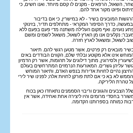
חר, השאול, הרפאים - מקנים לו קסם מיוחד. ואנו חשים, כי
יתוס ופיוט מקור אחד להם.
רגשות המובעים בשיר - לא במישרין, כי אם בדיבור
במעשה, כדרך הסיפור המקראי - מתחלפים תדיר, בזינוקי
תע נועזים. ואף מקום העלילה משתנה מדי פעם בפעם ללא
עבר: נקלעים אנו מן הארץ לשאול, משאול לשמים ומשם
וב לשאול, ומשאול לארץ חזרה.
שיר מובאים רק פרטים, אשר מטען רגשי להם. תיאור
מוחש אינו אלא מקוטע ובלתי שלם, הקווים הבודדים באים
שיעורין ולסירוגין, מתוך דילוגים על תהומות, אשר רק הדמיון
ושר עליהן גשרים. המאורעות הנרמזים המתרחשים בעולם
חיצון נהיים לחויות אדירות בנפש האדם, ותיאור המוחש
הממש לא בא כי אם לתת פורקן לחויות אלה; לפנינו שיר לירי
ל טהרת הליריקה.
לל הצבעים והגוונים וריבוי הסממנים נתאחדו כאן בכוח
שורר בחסדי מרומים והיו ליצירה אחת ואחידה, אשר אין
בות כמותה בספרותנו הקדומה.