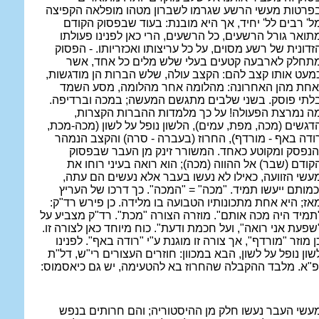
פרטות מעשי הרשע שגרמו לשברון מטהו מופלאה הקפיצה
ל' רבים לל' יחיד, אך היא מובנת: בעוד שבפסוק הקודם
תואר גורל הרשעים, כל הרשעים, הרי כאן לפנינו פעולתו
זדונית של רשע מסוים, על כל עריצותו ואכזריותו. - הפסוק
תחלק לארבעה קטעים בעלי שלש מלים כל אחד, אשר
מעט אותו קצב להם: הקצב עולה, שלש הברות הן מודגשות,
אחת מהן האחרונה: מהלומה אחר מהלומה, מסע השמד
לתי פוסק. בשני שלבים מתגשם המעשה; במכה וברדיפה.
ה נמרצת הפעולה! על כך מלמדות ההברות הקצרות,
דגשים (מכה, מפת, עמים), הלשון נופל על לשון (מכה-מכת,
ודה באף - מורדף), החרוז (בעברה - סרה) והקצב הנמהר
הנפסק ומקוטע כאחד. המשורר זינק מן העבר שבפסוק
קודם (שבר) אל ההווה (מכה); הוא רואה בעיני רוחו את
עשי הזוועה, כאילו לא נעשו בעבר אלא נעשים הם עתה,
כמותם ייעשו תמיד. "מכה" = "המכה". כך דרכו של העריץ
אז; היא אחת מתכונותיו הטבועה בו מלידה. כן פירש רד"ק:
תמיד היה מכה אותם". מוזרה הצורה "מכת". רד"ק מצביע על
שפעת אני רואה", ועל חכמת ודעת". כוח מיוחד כאן לצורה זו.
ן מוזר "מורדף", אך צורה זו מוגנת ע"י "רודה באף". לפנינו
שון נופל על לשון, הבא במכוון: חוזרים העצורים רי"ש, דל"ת
פ"א. מלבד ההקבלה שהחרוז בא להטעימה, יש גם כיאסמוס:
עשי העבר נעשו חלק מן ההיסטוריה; והם חרותים בנפש