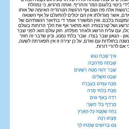
ידי ביטוי בלעגם המר והחריף. ואתה מרגיש, כי נמהלת
רגשות אלה פה ושם אף הרגשת הטרגדיה האיומה של אותו
דם, אשר מגדולתו אין הם יכולים להתעלם על אף השנאה
מקננת בלבם. ואין המשורר אומר די בתיאור רגשותיהם של
רשע ושל קורבנותיו: הוא מתאר אף את הלך הרוחות בעולם
ולו, עם עלית הרשע ולאחר מפלתו. חוק עולם הוא: לפני שבר
און - הגאון שבר בצדו. שבר בלתי נמנע. וכיון שדבר זה חוזר
נשנה בתולדות עם ואדם, על כן יצירה זו אין תפארתה לשעה,
י אם לדורי דורות.
אֵיךְ שָׁבַת נגֵשׂ
שָׁבְתָה מַדְהֵבָה:
שָׁבַר יְהוָה מַטֵּה רְשָׁעִים
שֵׁבֶט משְׁלִים:
מַכֶּה עַמִּים בְּעֶבְרָה
מַכַּת בִּלְתִּי סָרָה
רדֶה בָאַף גּויִם
מֻרְדָּף בְּלִי חָשָׂךְ:
נָחָה שָׁקְטָה כָּל-הָאָרֶץ
פָּצְחוּ רִנָּה:
גַּם-בְּרושִׁים שָׂמְחוּ לְךָ