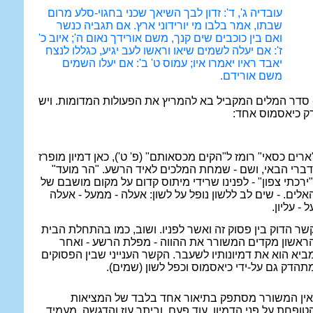
עובדיה ג', ד': זדון לבך השיאך שכני בחגוי-סלע מרום
שבתו, אמר בלבו מי יורידוני ארץ. אם תגביה כנשר
ואם בין כוכבים שים קנך, משם אורידך נאום ה'; איוב כ'
ז': אם יעלה לשמים שיאו וראשו לעב יגיע, כגללו לנצח
יאבד ראיו יאמרו איו; עמוס ט' ב': אם יעלו השמים
משם אורידם.
 סדר המלים המקביל בא להמריץ את הפעולות המדומות. ויש
ק כיאסמוס אחד:
ארים כסאי" רומז ל"הקים מכסאותם" (פ' ט'), כאן דמיון מופרז
דברי הבאי, ושם - שמחת המלכים לאיד הרשע. "הר מועד"
"ירכתי צפון" - לפנינו שרידי מיתוס קדום על מקום מושבם של
אלים. - שים לב ללשון נופל על לשון: אעלה - ממעל - אעלה
ל - עליון.
שר הדוק בין פסוק זה ואשר לפניו. ושוב, כמו בהתחלת הבית
ראשון מקדים המשורר את ההווה - מפלת הרשע - ואחר
ביא הוא את דמיונותיו לשעבר. הקשר הענייני שבין הפסוקים
תהדק גם על-ידי כיאסמוס וכפל לשון (שמים).
אין המשורר מסתפק בתיאור אחד בלבד של המציאות
טופחת על פני הדמיון. עוד פעם, וביתר עוז והדגשה, מעמיד