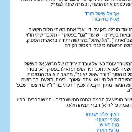
וא לפנינו אותו הניגוד, ובצורה שונה לגמרי:
אַךְ אֶל-שְׁאול תּוּרַד
אֶל-יַרְכְּתֵי-בור:
ניגוד מובלט כאן על ידי "אך" אחת משתי מלות הקשור
באות בשירינו - יש עוד "גם" בפסוק י' - (מלבד שתי הו"וין
ב"ואתה"). "אל שאול" בהדגשה יתירה בראשית הפסוק.
ולט הכיאסמוס לגבי הפסוק הקודם:
משורר עומד כאן על עובדת ירידתו של הרשע אל השאול,
שמה לאל את תכניותיו הנועזות; ואילו בפסוק י"א, בסדר
לים הפוך "הורד שאול גאונך", מתאר הוא את הנסיבות
מיוחדות של חייו אז ועתה: גאונך - רימה, תולעה. רב רושם
וא הניגוד מתוך הקבלה שבין "ירכתי בור" ו"ירכתי צפון" שבפ'
"ג.
שוב מופיע על הבמה מחנה המשועבדים - המשוחררים ובפיו
דוגמת פ' י' וי"א) דברי תמיהה ולעג:
ראֶיךָ אֵלֶיךָ יַשְׁגִּיחוּ
אֵלֶיךָ יִתְבּונָנוּ
הֲזֶה הָאִישׁ
מַרְגִּיז הָאָרֶץ