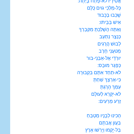
אֲסִירָיו לא-פָתַח בָּיְתָה:
כָּל-מַלְכֵי גויִם כֻּלָּם
שָׁכְבוּ בְכָבוד
אִישׁ בְּבֵיתו:
וְאַתָּה הָשְׁלַכְתָּ מִקִּבְרְךָ
כְּנֵצֶר נִתְעָב
לְבוּשׁ הֲרֻגִים
מְטעֲנֵי חָרֶב
יורְדֵי אֶל-אַבְנֵי-בור
כְּפֶגֶר מוּבָס:
לא-תֵחַד אִתָּם בִּקְבוּרָה
כִּי-אַרְצְךָ שִׁחַתָּ
עַמְּךָ הָרָגְתָּ
לא-יִקָּרֵא לְעולָם
זֶרַע מְרֵעִים:
הָכִינוּ לְבָנָיו מַטְבֵּחַ
בַּעֲון אֲבתָם
בַּל-יָקֻמוּ וְיָרְשׁוּ אָרֶץ