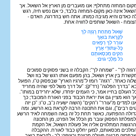
קום המחזה מתחלף: אנו מועברים מן הארץ אל השאול. אך
שאול אינה כאן מקום-המחזה בלבד, כי אם נפש חיה, רגש
ה כאדם והיא מגיבה כמותו. אתה חש בהדרגה, האדם -
צומח - השאול שותפים לחוויה אחת.
שְׁאול מִתַּחַת רָגְזָה לְךָ
לִקְרַאת בּואֶךָ
עורֵר לְךָ רְפָאִים
כָּל-עַתּוּדֵי אָרֶץ
הֵקִים מִכִּסְאותָם
כּל מַלְכֵי גויִם:
רגזה לך" - "שמחה לך": הקבלה זו בשני פסוקים סמוכים
קשרת בין ארץ ושאול, בהן מפעם אותו רגש של בוז ושל
לוה כאחד. "רגזה" רומז ל"מרגיז הארץ" שבפסוק ט"ו. הפועל
א "בדרך הפלגה" (רד"ק): "על דרך משל לפי שהיה מחריד
ל העולם בחייו אמר, כי העמים יפחדו, שלא יחרידם במותו".
ך הוא מציין גם את יראת הכבוד בפני האורח המכובד; כך
נו למדים מ"עורר" ו"הקים" (השוה ישעיה נ"ב, ט"ו: "כן יזה
וים רבים"), וגם את התכונה הרבה לקראת בוא הרשע. ומה
דולה ההפתעה, כאשר תחת כל זה באה השמחה לאיד הרשע
למפלתו! הפסוק עובר מן הכלל אל הפרט, מן התכונה
הרגשות המתלווים אליה אל פעולת השאול, אל הקמת
מלכים מכסאותם, למען יחלקו כבוד לאורח. ההקבלה
בפסוק מביעה פעולה מכוונת ורצופה; לך - לקראת בואך,