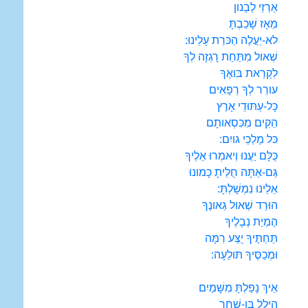
אַרְזֵי לְבָנון
מֵאָז שָׁכַבְתָּ
לא-יַעֲלֶה הַכּרֵת עָלֵינוּ:
שְׁאול מִתַּחַת רָגְזָה לְךָ
לִקְרַאת בּואֶךָ
עורֵר לְךָ רְפָאִים
כָּל-עַתּוּדֵי אָרֶץ
הֵקִים מִכִּסְאותָם
כּל מַלְכֵי גויִם:
כֻּלָּם יַעֲנוּ וְיאמְרוּ אֵלֶיךָ
גַּם-אַתָּה חֻלֵּיתָ כָמונוּ
אֵלֵינוּ נִמְשָׁלְתָּ:
הוּרַד שְׁאול גְאונֶךָ
הֶמְיַת נְבָלֶיךָ
תַּחְתֶּיךָ יֻצַּע רִמָּה
וּמְכַסֶּיךָ תּולֵעָה:
אֵיךְ נָפַלְתָּ מִשָּׁמַיִם
הֵילֵל בֶּן-שָׁחַר