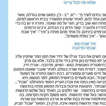
וּמָלְאוּ פְנֵי-תֵבֵל עָרִים:
ני בתים לשיר (ד' - י"א, י"ב - כ'), כמעט שוים בגדלם, אשר
וכן אחד להם. לאחר שהגיע המשורר בבית הראשון לסיום,
ותח הוא שוב בדיון, חוזר על מה שאמר, וחזרה זו יש בה כדי
הדריג ולהגביר. קשר הדוק בין הבתים, ורבים הרמזים
נרמזים ביניהם. כל אחד מהם פותח ב"איך": "איך שבת
וגש" - "איך נפלת משמים".
אֵיךְ שָׁבַת נגֵשׂ
שָׁבְתָה מַדְהֵבָה:
נו חשים את כובד גורלו של יחיד ואת הקץ המר שהקיץ עליו;
ך לא נסתיים כאן פרק בחיי אדם בלבד, אלא גם פרק
היסטוריה האנושית. נוגש - האיש, מדהבה - אורח חייו,
שטר. דומיית מות שורה בעולם, לאחר שעבר שאונם והמונם
ל חיים סוערים ומסעירים. רבת-רושם החזרה על הפועל
שבת", הבא פעמיים בראשית הפסוק, לפני הנושא; היא
ביעה מאין כמוה את אבדן העריץ הסופי והמוחלט: "שבת"...
שבתה". התנועות ארוכות וכבדות
הפסוק פותח בהדגשה
מסיים בהדגשה:
שני חלקים בו, האחד בעל שלוש הדגשות:
השני בעל שתי הדגשות:
והוא משקל הקינה הקדומה, בה
תחלפות שורות בנות שלש או ארבע הדגשות עם שורות
נות שתי הדגשות (השוה איכה, פרק ג'), הפועל "שבת" מביע,