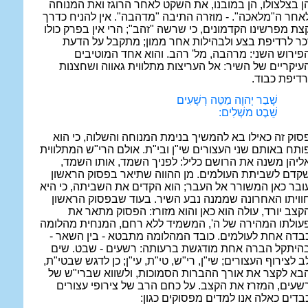
ן בצלצולו, הן במובנו, את השקט לאחר הרוגז ואת המנוחה
אחר ה"מלאכה". - מוזרה התיבה "מדהבה". אין להניח כדרך
צת מפרשינו הקדמונים, כי שרשה "זהב"; הרי אין בפרק כולו
כר לרדיפת בצע ולבהילות אחר ממון; מתקבל על הדעת
פירוש השני: מרהבה, מל' רהב. והוא אחד המוטיבים
עיקריים של השיר: אל העריצות מתלווית גאווה ושחצנות
רדיפת כבוד.
שָׁבַר יְהוָה מַטֵּה רְשָׁעִים
שֵׁבֶט משְׁלִים:
סוק זה כאילו בא להמשיך בנימת המנוחה והשלוה, כי הוא
ותח באותם שני העצורים שי"ן ובי"ת. אולם הרי"ש המתלווית
ליהן משנה את הרושם כליל: לפניך השמד, אותו השמד,
קדם לשביתת העולמים. מן ההווה שתיאר בפסוק הראשון
ובר כאן המשורר אל העבר; הוא הקדים את השביתה, כי היא
וויתו האחרונה שממנה נבע השיר. בעוד שבפסוק הראשון
קצב יורד, עולה הוא כאן והוא מזורז: הפסוק מתאר את
עולתו המהירה של ה', המשמיד ללא רחם, המנחית מהלומה
בדה אחת לעולמים. כובד המהלומה מתבטא - בין השאר -
היתקל הברה אחת מודגשת ברעותה: רשעים - שבט. שים
ב לצירוף העצורים; שי"ן, רי"ש, טי"ת, עי"ן; כן לדגש שבטי"ת,
בא לקצר את אורך ההברות הסמוכות, ולשווא שברי"ש של
שעים, המזרז את הקצב. על כחם הרב של צירופי עצורים
בדים כאלה אנו למדים מפסוקים כגון: