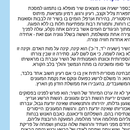
ספר ישעיה אנו מוצאים שיר מופלא בו נתמזגו למסכת
פארת צליל וקצב, רעיון ורגש, דמיון ומציאות, מיתוס
היסטוריה, בהירות וערפל; הומים בו בשיר זה לבבות וסואנות
ו רוחות, ותמורות רבות ומפתיעות חלות בו ללא הפוגה.
מתוך הניגודים העזים אשר ביניהם אתה נקלע, עולה לפניך
צירה אחת ומושלמת, הששה בשלל גווניה ועם זאת - אחידה
יא אחדות חוויה וצורה.
שיר (ישעיה י"ד, ד'-כ') הוא קינה, קינה על מות האדם. וקינה זו
א באה לשמה, כי אם לשם לעג. סתירה זו שבין צורתו
ספרותית וכוונתו האמנותית של השיר עוברת בו מראשיתו
עד סופו ומשכינה בו מתח הנמשך והולך בלב הקורא.
בחינה מוסרית-דתית אין בו כי אם רעיון חשוב אחד בלבד,
הוא: ה' משלם לרשע כפועלו ונוקם את נקמת המעונים
המשועבדים, בהעבירו את ממשלת הזדון מן הארץ.
ך לא זה ערכו המיוחד של השיר; הוא פורש לפנינו בפסוקים
ועטים יריעת רגשות רבים ומגוונים. רגשות הרשע ועריץ:
געון גדלותו, יהירותו והתנשאותו שאינה יודעת גבול, עברתו
אכזריותו שאינה יודעת רחם. ורגשות המעונים: הייסורים
נתיסרו בהם, השפלתם ודיכאונם, כאבם האנוש בנחות
ליהם מהלומה אחר מהלומה, המועקה הרובצת עליהם,
חדם מפני העתיד והרגשת שלוה ובטחון ושמחה על פריקת
עול, שיש עמה שמחה לאידו של הרשע ורגש נקמה הבאים