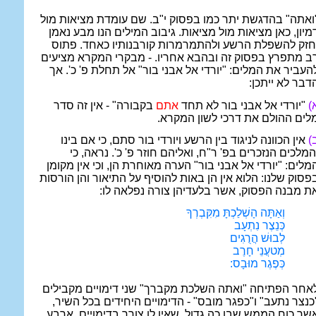
ואתה" בהדגשת יתר כמו בפסוק י"ב. שם עומדת מציאות מול
מיון, כאן מציאות מול מציאות. גיבוב המילים הנו מבע נאמן
חזק להשפלת הרשע ולהתמרמרות קורבנותיו כאחד. פתוס
ב מתפרץ בפסוק זה ובהבא אחריו. - מבקרי המקרא מציעים
העביר את המלים: "יורדי אל אבני בור" אל תחלת פ' כ'. אך
דבר לא ייתכן:
)
"יורדי אל אבני בור לא תחד
אתם
בקבורה" - אין זה סדר
לים ההולם את דרכי לשון המקרא.
)
אין הכוונה לניגוד בין הרשע ויורדי בור סתם, כי אם בינו
המלכים הנזכרים בפ' ר"ח, ואליהם חוזר פ' כ'. נראה, כי
מלים: "יורדי אל אבני בור" הערה מאוחרת הן, וכי אין מקומן
פסוק שלנו: הלוא אין הן באות להוסיף על התיאור והן הורסות
ת מבנה הפסוק, אשר בלעדיהן צורה נפלאה לו:
וְאַתָּה הָשְׁלַכְתָּ מִקִּבְרְךָ
כְּנֵצֶר נִתְעָב
לְבוּשׁ הֲרֻגִים
מְטעֲנֵי חָרֶב
כְּפֶגֶר מוּבָס:
אחר הפתיחה "ואתה השלכת מקברך" שני דימויים מקבילים
כנצר נתעב" ו"כפגר מובס" - הדימויים היחידים בכל השיר,
שר כוח הממש שבו כה גדול, שאין לו צורך בדימויים. ארבע