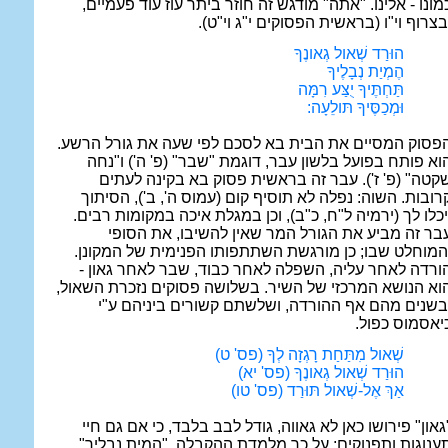
מונו - אלינו. "אתה" מודגש זה חוזר ביתר עוז עוד פעמיים,
בצרוף וי"ו (בראשית הפסוקים י"ג וי"ט).
הוּרַד שְׁאול גְאונֶךָ
הֶמְיַת נְבָלֶיךָ
תַּחְתֶּיךָ יֻצַּע רִמָּה
וּמְכַסֶּיךָ תּולֵעָה:
פסוק המסיים את הבית בא לסכם לפי שעה את גורל הרשע.
וא פותח בפועל בלשון עבר, דוגמת "שבר" (פ' ה') ו"נחה
קטה" (פ' ז'). עבר זה בראשית פסוק בא בקינה לעתים
רובות. השוה: נפלה לא תוסיף קום (עמוס ה', ב'), הסיתוך
יכלו לך (ירמיה ל"ח, כ"ב), וכן במגלת איכה במקומות רבים.
בר זה מביע את הגורל המר שאין להשיבו, את הסופי
המוחלט שבו; כן מורגשת השתתפותו הפנימית של המקונן.
ורדה לאחר עליה, השפלה לאחר כבוד, שבר לאחר גאון -
וא הנושא המרכזי של השיר. בשלושה פסוקים נזכרת השאול,
בשנים מהם אף ההורדה, ושלשתם קשורים ביניהם ע"י
יאסמוס כפול.
שְׁאול מִתַּחַת רָגְזָה לְךָ (פס' ט)
הוּרַד שְׁאול גְאונֶךָ (פס' יא)
אַךְ אֶל-שְׁאול תּוּרַד (פס' טו)
גאון" פירושו כאן לא גאווה, גודל לבב בלבד, כי אם גם חיי
ענוגות ותפנוקים; על כך מלמדת ההקבלה, "המית נבליך".