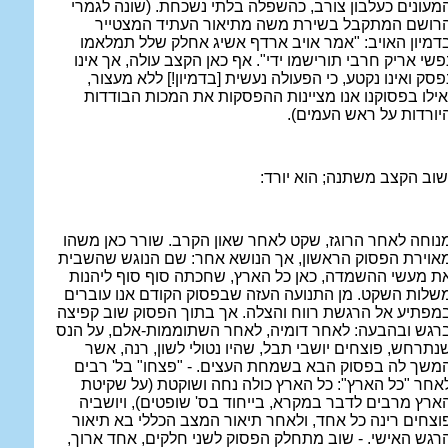
מעונים כעלבון צורב, כהשפלה בלתי נשכחת. (שונה לגמרי
רושם המתקבל בשירת משה מתיאור העתיד המצטייר
דמיון האויב: "אמר אויב ארדף אשיג אחלק שלל תמלאמו
פשי אריק חרבי תורישמו ידי". אף כאן הקצב עולה, אך אינו
פסק ואינו נקטע, כי הפעולה נעשית [בדמיון!] ללא מעצור,
אילו בפסוקנו אנו מציינות ההפסקות את המכות הבודדות
יורדות על ראש העמים).
שוב הקצב משתנה; הוא יורד:
נוחה לאחר הרוגז, שקט לאחר שאון הקרב. שורר כאן משהו
אוירת הפסוק הראשון, אך הנושא אחר: שם הנוגש שהשבית
ת מעשי ההשמדה, כאן כל הארץ, שחכתה סוף סוף ליהנות
שלות השקט. מן התנועה העזה שבפסוק הקודם אנו עוברים
מפתיע אל הרגשת רווח והצלה. אך בתוך הפסוק שוב קפיצה
רגש ובהבעה: לאחר דומיה, לאחר השתוממות-אלם, על הנס
נתרחש, פוצחים יושבי תבל, שהיו נטולי לשון, רנה, אשר
משך לה בפסוק הבא בשמחת העצים. - "פצחו" בל' רבים
אחר "כל הארץ": כל הארץ כולה נחה ושוקטת (על שקיטת
ארץ מרבים לדבר במקרא, בייחוד בס' שופטים), ויושביה
וצחים רינה כל אחד, ולאחר תיאור המצב הכללי בא תיאור
רגש האישי. - שוב מתחלק הפסוק לשני חלקים, אחד ארוך,