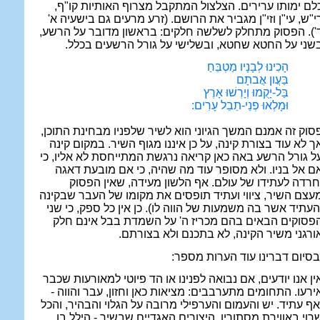
לם ימותו ערירים. הצלצול המתקבל מצרוף האותיות קו"ף,
י"ש, עי"ן וזי"ן מגביר את הרושם. (זרע מרעים גם בישעיה א'
'). הפסוק מתחלק לשלשה חלקים: בראשון מדובר על הרשע,
שני על החטא שחטא, ובשלישי על גורל הרשעים בכלל.
הָכִינוּ לְבָנָיו מַטְבֵּחַ
בַּעֲון אֲבתָם
בַּל-יָקֻמוּ וְיָרְשׁוּ אָרֶץ
וּמָלְאוּ פְנֵי-תֵבֵל עָרִים:
סוק זה אמנם המשך הגיוני הוא לשיר שלפניו מבחינת התוכן,
ך לא עוד בצורת קינה, על כן איננו מגוף השיר. במקום קינה
ל גורל הרשע באה כאן קריאה נרגשת המתייחסת לא אליו, כי
ם אל בניו. ולא מסופר עוד מה שהיה, כי אם מובעת דאגה
חרדה לעתידו של עולם. אף הלשון מעידה, שאין הפסוק
עצם השיר, ציווי ועתיד תופסים את מקומו של העבר שבקינה
העתיד אשר בה משמעות של הווה לו). כן אין כל ספק, כי שני
פסוקים הבאים בהם מכריז ה' על השמדת בבל אינם חלק
ורגני משיר הקינה, לא בתכנם ולא בצורתם.
בסיום דברינו עוד הערות מספר:
ין אנו יודעים, אם נבואה לפנינו או הד פיוטי למאורעות שכבר
ירעו. התחומים מתערבבים: מציאות כאן וחזון, עבר והווה -
אף עתיד. יש והעמום והערפילי מרובה על הגלוי והבהיר, והכל
רוי באווירת מסתורין. היצורים האגדיים שבשיר - הילל בן