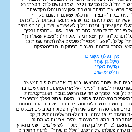
שוה: יחז' ז', כ': וצבי עדיו לגאון שמהו, ושם כ"ד: והבאתי רעי
וים וירשו את בתיהם והשבתי גאון עזים ונחלו מקדשיהם.
המית נבליך" - בצירוף זה כלול שאונם והמונם של חיי
עשירים ומשתותיהם, כמו שהוא מתואר בעמוס ה', כ"ג: הסר
עלי המון שיריך וזמרת נבליך לא אשמע; ושם ו', ה': הפורטים
ל פי נבל כדויד חשבו להם כלי שיר. "גאון" - "המית נבליך";
לל ופרט. "תחתיך יוצע רמה" מזכיר לנו: "ואציע שאול הנך"
תה' קל"ט). "יוצע" "מכסיך": פועלים אלה (תחת שמות כגון
צע, מסכה וכדומה) משרים בפסוק חיים ודינאמיקה.
אֵיךְ נָפַלְתָּ מִשָּׁמַיִם
הֵילֵל בֶּן-שָׁחַר
נִגְדַּעְתָּ לָאָרֶץ
חולֵשׁ עַל-גּויִם:
בית השני פותח כהראשון ב"איך". אך שם סיפור המעשה
גוף נסתר לכאורה "ענייני" (על אף הפאתוס המורגש בדברי
קינה) וכאן לפניך שיחה עם הרשע בנוכח. האובייקטיביות
מאופקת נמשכה עד פסוק ז', ומאותו פסוק ואילך מתפרצים
ד סוף השיר רגשי הלעג והנקמה בפניה ישירה, מתוך הטחת
ברים והתרסה חריפה. שני חלקי הפסוק המקבילים מבליטים
ת הניגוד בין אז ועתה: ירידה לאחר עליה והתעלות, קלון
אחר כבוד. המשורר מעמיד שמים וארץ זה לעומת זה,
בהתאם לכך "הילל בן שחר" מול "חולש על גוים". שמים וארץ
ם שדה פעולתו של הרשע. "הילל בן שחר" - לדעת החוקרים