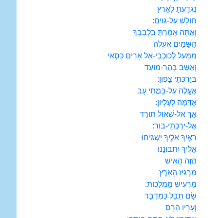
נִגְדַּעְתָּ לָאָרֶץ
חולֵשׁ עַל-גּויִם:
וְאַתָּה אָמַרְתָּ בִלְבָבְךָ
הַשָּׁמַיִם אֶעֱלֶה
מִמַּעַל לְכוכְבֵי-אֵל אָרִים כִּסְאִי
וְאֵשֵׁב בְּהַר-מועֵד
בְּיַרְכְּתֵי צָפון:
אֶעֱלֶה עַל-בָּמֳתֵי עָב
אֶדַּמֶּה לְעֶלְיון:
אַךְ אֶל-שְׁאול תּוּרַד
אֶל-יַרְכְּתֵי-בור:
ראֶיךָ אֵלֶיךָ יַשְׁגִּיחוּ
אֵלֶיךָ יִתְבּונָנוּ
הֲזֶה הָאִישׁ
מַרְגִּיז הָאָרֶץ
מַרְעִישׁ מַמְלָכות:
שָׂם תֵּבֵל כַּמִּדְבָּר
וְעָרָיו הָרָס