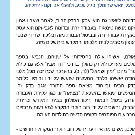
פעלי יואש שהומלך בגיל שבע, ולפעלי אבי זקנו - יחזקיהו.
דומה ליואש גם הוא עסק בבדק-הבית, לאחר שאביו אמון
זקנו מנשה טימאוהו בעבודה זרה, ובדומה לאבי-זקנו הוא עסק
עקירת עבודה זרה ובביטול הבמות מזה ובליכוד שרידי שבטי
צפון מסביב לבית מלכותו והמקדש בירושלים מזה.
אולם, יאשיהו עולה בחסידותו על שניהם. הנביא בספר
לכים מעריכו לא רק כהולך בדרכי "דוד אביו" אלא גם כ"לא
ר" מהם "ימין ושמאל" (לד, ב). בהערכה שכזו זכה מכל מלכי
הודה יאשיהו בלבד. המעשים שנעשו על ידיו ובימיו, כלומר
דק הבית ובייחוד מציאת ספר התורה אגב בדק זה,
המעשים שנעשו בהשפעת "מציאה" זו, כגון עקירת העבודה
זרה, ביטול הבמות, ריכוז הפולחן בבית המקדש וכריתת
ברית, נחשבים על ידי רוב חוקרי המקרא למאורעות מרכזיים
מכריעים הפותחים תקופה חדשה בתולדות האומה.
ולם, משום מה אין דעה זו של רוב חוקרי המקרא החדשים -