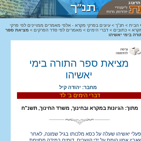
 הבית
>
תנ"ך
>
עיונים בפרקי מקרא - אלפי מאמרים ממויינים לפי פרקי
קרא
>
כתובים
>
דברי הימים
>
מאמרים לפי סדר הפרקים
>
מציאת ספר
רה בימי יאשיהו
מציאת ספר התורה בימי
יאשיהו
מחבר: יהודה קיל
דברי הימים ב' לד
מתוך: הגיונות במקרא ובחינוך, משרד החינוך, תשנ"ח
עלי יאשיהו שעלה על כסא מלכותו בגיל שמונה, לאחר
אביו אמון הומת על ידי קושרים, דומים במידה מסוימת