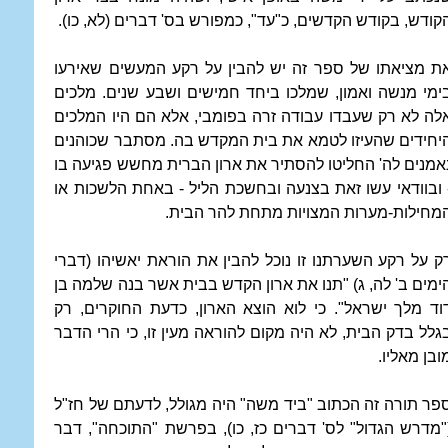
קודש, בקודש הקדשים, כ"עד", כמפורש בס' דברים (לא, כו).
ת מציאתו של ספר זה יש להבין על רקע המעשים שאירעו
ימי מנשה ואמון, שמלכו ביחד חמישים ושבע שנים. מלכים
לה לא רק שעבדו עבודה זרה בפומבי, אלא הם היו המלכים
יחידים שהעיזו לטמא את בית המקדש בה. מסתבר שכוהנים
אמנים לה' החליטו להסתיר את ארון הברית מחשש פגיעה בו
 ובוודאי עשו זאת בצנעה ובחשכת הליל - באחת הלשכות או
מחילות-מערות המצויות מתחת להר הבית.
ק על רקע השערתנו זו נוכל להבין את הוראת יאשיהו (דברי
ימים ב' לה, ג) "תנו את ארון הקדש בבית אשר בנה שלמה בן
וד מלך ישראל". כי לוא הוצא הארון, כדעת החוקרים, רק
גלל בדק הבית, לא היה מקום להוראה מעין זו, כי הרי הדבר
ובן מאליו.
פר תורה זה הכתוב "ביד משה" היה מגולל, לדעתם של חז"ל
"מדרש הגדול" לס' דברים כז, כו), בפרשת "התוכחה", דבר