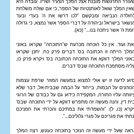
עורר התרגשות מובנת אצל המלך הצעיר ושריו. עובדה היא
אין המלך שואל לאותנטיות של הספר, כי אם שולח משלחת
חולדה הנביאה ומבקשם "לכו דרשו את ה' בעדי ובעד
נשאר בישראל וביהודה על דברי הספר אשר נמצא, כי גדולה
מת ה' אשר ניתכה בנו..." (כא).
את ועוד. אין כל הוכחה מכרעת ש"התוכחה" שקראו באזני
מלך הייתה זו הכתובה בס' דברים פרק כח. יתכן שקראו
אזני המלך דווקא את התוכחה הכתובה בס' ויקרא פרק כו,
ליה מסתמכת התוכחה שבס' דברים.
יוע לדעה זו יש אולי למצוא במעשה המוזר שרפת עצמות
כוהנים על הבמות, בייחוד על הבמה שבבית-אל, דבר שלא
יוותה עליו התורה, המקפידה כידוע גם על כבודם של הרוגי
ית דין. והנה מעשה זה מתפרש דווקא על ידי התוכחה שבס'
יקרא (כו, ל): "והשמדתי את במתיכם והכרתי את חמניכם
נתתי את פגריכם על פגרי גלוליכם...".
ראה שעל ידי מעשה זה הנזכר בתוכחה כעונש, רצה המלך