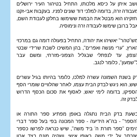
ושב איתן על כיסא מלכותו, התחיל בטיהור העיר ירושלים
עבודה זרה, בדומה למלכי דוד שונים לפניו. בעקבות אבי-זקנו
חזקיהו הוא מבטל את הבמות ששימשו בחלקן לעבודת השם,
בל ברובן שימשו לעבודה זרה ונימוסיה.
ש"טהר" יאשיהו את יהודה, התחיל בפעולה דומה גם במרכזי
ארץ, "ערי מנשה ואפרים", בהן המשיכו לשבת שרידי שבטי
צפון, עד לנפתלי שבגליל הצפוני-מזרחי, ומשם עבר
"שמעון", כלומר לנגב.
ק בשנת השמונה עשרה למלכו, כלומר בהיותו בגיל עשרים
שש, הוא ניגש לבדק הבית עצמו, לאחר שהלוויים שומרי הסף
ספיקו, בדומה לימי יואש, לאסוף את סכום הכסף הדרוש
בדק זה.
שעת בדק הבית נתגלה באופן מפתיע ספר התורה או
הספר" - בה"א הידיעה - ספר המכונה בפי בעל ספר דברי
ימים "ספר תורת ה' ביד משה", שיש כנראה לפרשו כספר
נכתב על ידי משה באופן אישי, ושהיה מונח בצד ארון