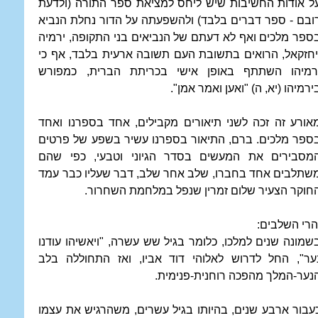
ל אודות החשיבות שיש ליחס למציאת ספר התורה (ולדעת
ובם - ספר דברים בלבד) ולהשפעתה על הדור נחלת הנביא
ספר מלכים ואף לא דעתם של הנביאים בני התקופה, ירמיה
יחזקאל, הרואים בתשובת העם תשובה ארעית בלבד, אף כי
רמיהו השתתף באופן אישי בכריתת הברית, כמפורש
ירמיהו (יא, ה) "ואען ואמר אמן".
אורע זה זכה לשני תיאורים מקבילים, אחד בספרנו ואחד
ספר מלכים. ברם, התיאור בספרנו עשיר בשפע של פרטים
מסבירים את המעשים בסדר הגיוני וטבעי, כפי שהם
שתלבים אחד בחברו, שלב אחר שלב, דבר שעליו כבר עמד
חוקר הצעיר שלום זמרין שנפל במלחמת השחרור.
הרי השלבים:
שמונה שנים למלכו, כלומר בגיל שש עשרה, "ויאשיהו עודנו
ער", החל לדרוש לאלוהי דוד אביו, ואז התחוללה בלב
נער-המלך מהפכה רוחנית-פנימית.
עבור ארבע שנים, בהיותו בגיל עשרים, משהרגיש את עצמו