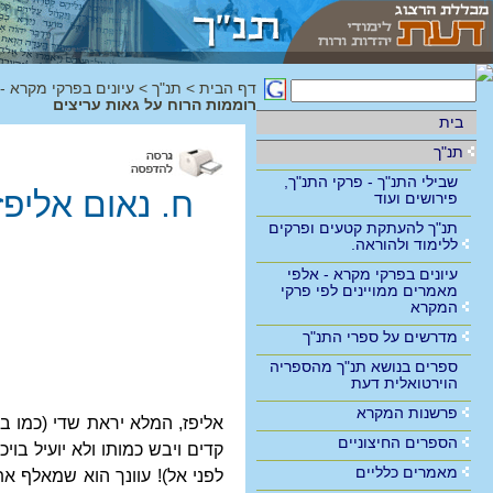
דף הבית
>
תנ"ך
>
עיונים בפרקי מקרא -
רוממות הרוח על גאות עריצים
בית
תנ"ך
שבילי התנ"ך - פרקי התנ"ך,
ח. נאום אליפ
פירושים ועוד
תנ"ך להעתקת קטעים ופרקים
ללימוד ולהוראה.
עיונים בפרקי מקרא - אלפי
מאמרים ממויינים לפי פרקי
המקרא
מדרשים על ספרי התנ"ך
ספרים בנושא תנ"ך מהספריה
הוירטואלית דעת
פרשנות המקרא
אליפז, המלא יראת שדי (כמו בנ
הספרים החיצוניים
קדים ויבש כמותו ולא יועיל בו
מאמרים כלליים
לפני אל)! עוונך הוא שמאלף א