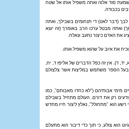
ו שמעת סוד אלוה ואתה משפיל אותו אל שטח
בים בכבודה.
 לבך (דבר לאט) די תנחומים בשבילך, ואתה
ך) ואתה מבטל ערכו הרב באומרך (זה יוצא
ציג את האדם כיצור נתעב ונאלח.
כיח את איוב על שהוא משפיל אותו.
יד, ד). אין זה כפל הדברים של אליפז ד, יח,
וב, בעל הספר משתמש במליצות אשר צלצולם
ם מימי אבותיהם ("לא כחדו מאבותם", כמו
ודעים רק את דורם. העולם מתחיל בשבילם
י רשע הוא "מתחולל", נאלץ ליצור חייו מחדש
ונו הוא צולע, כי תוך כדי דיבור הוא מתעלם