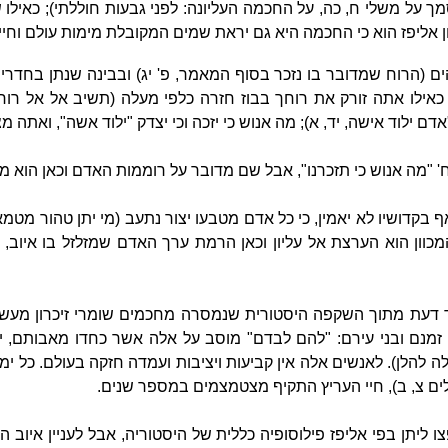
מך על משלי ח, כה, על החכמה העליונה: לפני גבעות חוללתי); כאיל
ן אליפז הוא כי החכמה היא גם יראת שמים המקובלת מימות עולם וחיי
ים (הרוח שמדובר בו נזכר בסוף המאמר, פ' יג) ובבינה שנתן בחדרי
 כאילו אתה זורק את רוחך בבוז חזרה כלפי מעלה (תשיב אל אל רוח
ם ילוד אישה, יד, א); מה אנוש כי יזכה וכי יצדק "ילוד אשה", ואתה מ
 "מה אנוש כי תזכרנו", אבל שם מדובר על רוממות האדם וכאן הוא מו
 בקדושיו לא יאמין, כי כל אדם מטבעו יצור נתעב (מי יתן טהור מטמא, 
 המכוון הוא הערצת אל עליון וכאן הרמת ערך האדם שמזלזל בו אי
ד דעת מתוך השקפה היסטורית שנמסרה מחכמים שומרי זיכרון מעשי
זמנם ובני עירם: "להם לבדם" מוסב על אלה אשר כחדו מאבותם, י
 להלן). לאנשים אלה אין קביעות ויציבות ועמדה חזקה בעולם. כל ימ
לים צ, ב), חיי העריץ התקיף מצטמצמים במספר שנים.
יתן בפי אליפז פילוסופיה כללית של היסטוריה, אבל לעניין איוב הגי