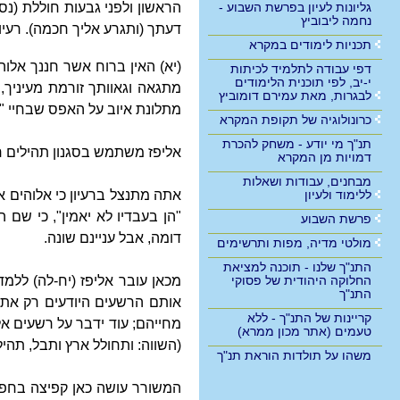
גליונות לעיון בפרשת השבוע -
הראשון ולפני גבעות חוללת (נס
נחמה ליבוביץ
דעתך (ותגרע אליך חכמה). רעיו
תכניות לימודים במקרא
(יא) האין ברוח אשר חננך אלוה
דפי עבודה לתלמיד לכיתות
י-יב, לפי תוכנית הלימודים
מתגאה וגאוותך זורמת מעיניך,
לבגרות, מאת עמירם דומוביץ
מתלונת איוב על האפס שבחיי "אד
כרונולוגיה של תקופת המקרא
תנ"ך מי יודע - משחק להכרת
אליפז משתמש בסגנון תהילים ח'
דמויות מן המקרא
מבחנים, עבודות ושאלות
ללימוד ולעיון
אתה מתנצל ברעיון כי אלוהים אף
"הן בעבדיו לא יאמין", כי שם
פרשת השבוע
דומה, אבל עניינם שונה.
מולטי מדיה, מפות ותרשימים
התנ"ך שלנו - תוכנה למציאת
החלוקה היהודית של פסוקי
מכאן עובר אליפז (יח-לה) ללמ
התנ"ך
אותם הרשעים היודעים רק את 
קריינות של התנ"ך - ללא
מחייהם; עוד ידבר על רשעים אלה
טעמים (אתר מכון ממרא)
(השווה: ותחולל ארץ ותבל, תהי
משהו על תולדות הוראת תנ"ך
המשורר עושה כאן קפיצה בחפצו ל