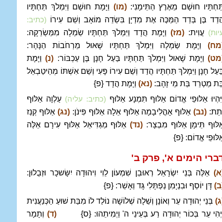
ַּחְתָּיו חוּשָׁם מֵאֶרֶץ הַתֵּימָנִי:
(מו)
וַיָּמָת חוּשָׁם וַיִּמְלֹךְ תַּחְתָּיו
ֲדַד בֶּן בְּדַד הַמַּכֶּה אֶת מִדְיָן בִּשְׂדֵה מוֹאָב וְשֵׁם עִירוֹ
(כתיב:
עֲוִית:
(מז)
וַיָּמָת הֲדָד וַיִּמְלֹךְ תַּחְתָּיו שַׂמְלָה מִמַּשְׂרֵקָה:
יות)
מח)
וַיָּמָת שַׂמְלָה וַיִּמְלֹךְ תַּחְתָּיו שָׁאוּל מֵרְחֹבוֹת הַנָּהָר:
מט)
וַיָּמָת שָׁאוּל וַיִּמְלֹךְ תַּחְתָּיו בַּעַל חָנָן בֶּן עַכְבּוֹר:
(נ)
וַיָּמָת
ַּעַל חָנָן וַיִּמְלֹךְ תַּחְתָּיו הֲדַד וְשֵׁם עִירוֹ פָּעִי וְשֵׁם אִשְׁתּוֹ מְהֵיטַבְאֵל
ַּת מַטְרֵד בַּת מֵי זָהָב:
(נא)
וַיָּמָת הֲדָד {פ}
ַיִּהְיוּ אַלּוּפֵי אֱדוֹם אַלּוּף תִּמְנָע אַלּוּף
עַלְוָה אַלּוּף
(כתיב: עליה)
ְתֵת:
(נב)
אַלּוּף אָהֳלִיבָמָה אַלּוּף אֵלָה אַלּוּף פִּינֹן:
(נג)
אַלּוּף קְנַז
ַלּוּף תֵּימָן אַלּוּף מִבְצָר:
(נד)
אַלּוּף מַגְדִּיאֵל אַלּוּף עִירָם אֵלֶּה
ַלּוּפֵי אֱדוֹם: {פ}
ברי הימים א', פרק ב
'
א)
אֵלֶּה בְּנֵי יִשְׂרָאֵל רְאוּבֵן שִׁמְעוֹן לֵוִי וִיהוּדָה יִשָּׂשכָר וּזְבֻלוּן:
ב)
דָּן יוֹסֵף וּבִנְיָמִן נַפְתָּלִי גָּד וְאָשֵׁר: {פ}
ג)
בְּנֵי יְהוּדָה עֵר וְאוֹנָן וְשֵׁלָה שְׁלוֹשָׁה נוֹלַד לוֹ מִבַּת שׁוּעַ הַכְּנַעֲנִית
ַיְהִי עֵר בְּכוֹר יְהוּדָה רַע בְּעֵינֵי ה' וַיְמִיתֵהוּ: {ס}
(ד)
וְתָמָר