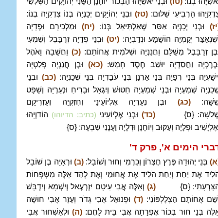
ֹאשִׁיָּהוּ בְנוֹ:
(טו)
וּבְנֵי יֹאשִׁיָּהוּ הַבְּכוֹר יוֹחָנָן הַשֵּׁנִי יְהוֹיָקִים הַשְּׁלִשִׁי
ִדְקִיָּהוּ הָרְבִיעִי שַׁלּוּם:
(טז)
וּבְנֵי יְהוֹיָקִים יְכָנְיָה בְנוֹ צִדְקִיָּה בְנוֹ:
יז)
וּבְנֵי יְכָנְיָה אַסִּר שְׁאַלְתִּיאֵל בְּנוֹ:
(יח)
וּמַלְכִירָם וּפְדָיָה
ְשֶׁנְאַצַּר יְקַמְיָה הוֹשָׁמָע וּנְדַבְיָה:
(יט)
וּבְנֵי פְדָיָה זְרֻבָּבֶל וְשִׁמְעִי
ּבֶן זְרֻבָּבֶל מְשֻׁלָּם וַחֲנַנְיָה וּשְׁלֹמִית אֲחוֹתָם:
(כ)
וַחֲשֻׁבָה וָאֹהֶל
ּבֶרֶכְיָה וַחֲסַדְיָה יוּשַׁב חֶסֶד חָמֵשׁ:
(כא)
וּבֶן חֲנַנְיָה פְּלַטְיָה
ִישַׁעְיָה בְּנֵי רְפָיָה בְּנֵי אַרְנָן בְּנֵי עֹבַדְיָה בְּנֵי שְׁכַנְיָה:
(כב)
וּבְנֵי
ְׁכַנְיָה שְׁמַעְיָה וּבְנֵי שְׁמַעְיָה חַטּוּשׁ וְיִגְאָל וּבָרִיחַ וּנְעַרְיָה וְשָׁפָט
ִׁשָּׁה:
(כג)
וּבֶן נְעַרְיָה אֶלְיוֹעֵינַי וְחִזְקִיָּה וְעַזְרִיקָם
ְׁלֹשָׁה: {ס}
(כד)
וּבְנֵי אֶלְיוֹעֵינַי
הוֹדַוְיָהוּ
(כתיב: הדיוהו)
ְאֶלְיָשִׁיב וּפְלָיָה וְעַקּוּב וְיוֹחָנָן וּדְלָיָה וַעֲנָנִי שִׁבְעָה: {ס}
ברי הימים א', פרק ד
'
א)
בְּנֵי יְהוּדָה פֶּרֶץ חֶצְרוֹן וְכַרְמִי וְחוּר וְשׁוֹבָל:
(ב)
וּרְאָיָה בֶן שׁוֹבָל
ֹלִיד אֶת יַחַת וְיַחַת הֹלִיד אֶת אֲחוּמַי וְאֶת לָהַד אֵלֶּה מִשְׁפְּחוֹת
ַצָּרְעָתִי: {ס}
(ג)
וְאֵלֶּה אֲבִי עֵיטָם יִזְרְעֶאל וְיִשְׁמָא וְיִדְבָּשׁ
ְשֵׁם אֲחוֹתָם הַצְלֶלְפּוֹנִי:
(ד)
וּפְנוּאֵל אֲבִי גְדֹר וְעֵזֶר אֲבִי חוּשָׁה
ֵלֶּה בְנֵי חוּר בְּכוֹר אֶפְרָתָה אֲבִי בֵּית לָחֶם:
(ה)
וּלְאַשְׁחוּר אֲבִי