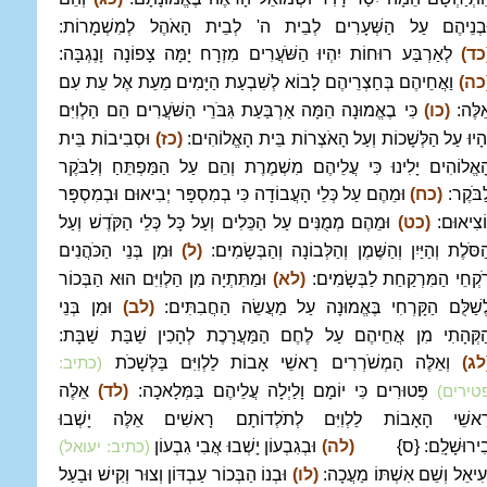
ּבְנֵיהֶם עַל הַשְּׁעָרִים לְבֵית ה' לְבֵית הָאֹהֶל לְמִשְׁמָרוֹת:
כד)
לְאַרְבַּע רוּחוֹת יִהְיוּ הַשֹּׁעֲרִים מִזְרָח יָמָּה צָפוֹנָה וָנֶגְבָּה:
כה)
וַאֲחֵיהֶם בְּחַצְרֵיהֶם לָבוֹא לְשִׁבְעַת הַיָּמִים מֵעֵת אֶל עֵת עִם
ֵלֶּה:
(כו)
כִּי בֶאֱמוּנָה הֵמָּה אַרְבַּעַת גִּבֹּרֵי הַשֹּׁעֲרִים הֵם הַלְוִיִּם
ְהָיוּ עַל הַלְּשָׁכוֹת וְעַל הָאֹצְרוֹת בֵּית הָאֱלוֹהִים:
(כז)
וּסְבִיבוֹת בֵּית
ָאֱלוֹהִים יָלִינוּ כִּי עֲלֵיהֶם מִשְׁמֶרֶת וְהֵם עַל הַמַּפְתֵּחַ וְלַבֹּקֶר
ַבֹּקֶר:
(כח)
וּמֵהֶם עַל כְּלֵי הָעֲבוֹדָה כִּי בְמִסְפָּר יְבִיאוּם וּבְמִסְפָּר
וֹצִיאוּם:
(כט)
וּמֵהֶם מְמֻנִּים עַל הַכֵּלִים וְעַל כָּל כְּלֵי הַקֹּדֶשׁ וְעַל
ַסֹּלֶת וְהַיַּיִן וְהַשֶּׁמֶן וְהַלְּבוֹנָה וְהַבְּשָׂמִים:
(ל)
וּמִן בְּנֵי הַכֹּהֲנִים
ֹקְחֵי הַמִּרְקַחַת לַבְּשָׂמִים:
(לא)
וּמַתִּתְיָה מִן הַלְוִיִּם הוּא הַבְּכוֹר
ְשַׁלֻּם הַקָּרְחִי בֶּאֱמוּנָה עַל מַעֲשֵׂה הַחֲבִתִּים:
(לב)
וּמִן בְּנֵי
ַקְּהָתִי מִן אֲחֵיהֶם עַל לֶחֶם הַמַּעֲרָכֶת לְהָכִין שַׁבַּת שַׁבָּת:
לג)
וְאֵלֶּה הַמְשֹׁרְרִים רָאשֵׁי אָבוֹת לַלְוִיִּם בַּלְּשָׁכֹת
(כתיב:
פְּטוּרִים כִּי יוֹמָם וָלַיְלָה עֲלֵיהֶם בַּמְּלָאכָה:
(לד)
אֵלֶּה
טירים)
ָאשֵׁי הָאָבוֹת לַלְוִיִּם לְתֹלְדוֹתָם רָאשִׁים אֵלֶּה יָשְׁבוּ
ִירוּשָׁלִָם: {ס}
(לה)
וּבְגִבְעוֹן יָשְׁבוּ אֲבִי גִבְעוֹן
(כתיב: יעואל)
ְעִיאֵל וְשֵׁם אִשְׁתּוֹ מַעֲכָה:
(לו)
וּבְנוֹ הַבְּכוֹר עַבְדּוֹן וְצוּר וְקִישׁ וּבַעַל