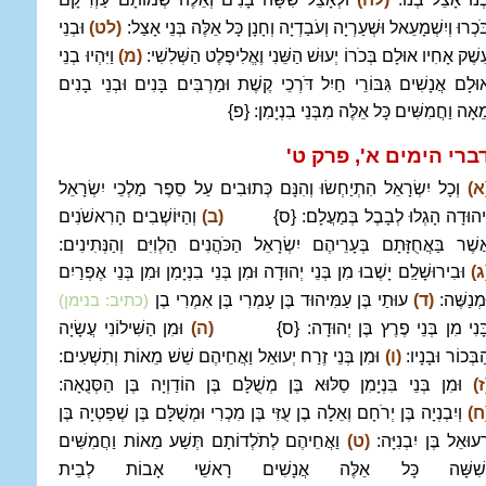
ֹּכְרוּ וְיִשְׁמָעֵאל וּשְׁעַרְיָה וְעֹבַדְיָה וְחָנָן כָּל אֵלֶּה בְּנֵי אָצַל:
(לט)
וּבְנֵי
ֵשֶׁק אָחִיו אוּלָם בְּכֹרוֹ יְעוּשׁ הַשֵּׁנִי וֶאֱלִיפֶלֶט הַשְּׁלִשִׁי:
(מ)
וַיִּהְיוּ בְנֵי
וּלָם אֲנָשִׁים גִּבּוֹרֵי חַיִל דֹּרְכֵי קֶשֶׁת וּמַרְבִּים בָּנִים וּבְנֵי בָנִים
ֵאָה וַחֲמִשִּׁים כָּל אֵלֶּה מִבְּנֵי בִנְיָמִן: {פ}
ברי הימים א', פרק ט
'
א)
וְכָל יִשְׂרָאֵל הִתְיַחְשׂוּ וְהִנָּם כְּתוּבִים עַל סֵפֶר מַלְכֵי יִשְׂרָאֵל
ִיהוּדָה הָגְלוּ לְבָבֶל בְּמַעֲלָם: {ס}
(ב)
וְהַיּוֹשְׁבִים הָרִאשֹׁנִים
ֲשֶׁר בַּאֲחֻזָּתָם בְּעָרֵיהֶם יִשְׂרָאֵל הַכֹּהֲנִים הַלְוִיִּם וְהַנְּתִינִים:
ג)
וּבִירוּשָׁלִַם יָשְׁבוּ מִן בְּנֵי יְהוּדָה וּמִן בְּנֵי בִנְיָמִן וּמִן בְּנֵי אֶפְרַיִם
ּמְנַשֶּׁה:
(ד)
עוּתַי בֶּן עַמִּיהוּד בֶּן עָמְרִי בֶּן אִמְרִי בֶן
(כתיב: בנימן)
ָּנִי מִן בְּנֵי פֶרֶץ בֶּן יְהוּדָה: {ס}
(ה)
וּמִן הַשִּׁילוֹנִי עֲשָׂיָה
ַבְּכוֹר וּבָנָיו:
(ו)
וּמִן בְּנֵי זֶרַח יְעוּאֵל וַאֲחֵיהֶם שֵׁשׁ מֵאוֹת וְתִשְׁעִים:
ז)
וּמִן בְּנֵי בִּנְיָמִן סַלּוּא בֶּן מְשֻׁלָּם בֶּן הוֹדַוְיָה בֶּן הַסְּנֻאָה:
ח)
וְיִבְנְיָה בֶּן יְרֹחָם וְאֵלָה בֶן עֻזִּי בֶּן מִכְרִי וּמְשֻׁלָּם בֶּן שְׁפַטְיָה בֶּן
ְעוּאֵל בֶּן יִבְנִיָּה:
(ט)
וַאֲחֵיהֶם לְתֹלְדוֹתָם תְּשַׁע מֵאוֹת וַחֲמִשִּׁים
ְשִׁשָּׁה כָּל אֵלֶּה אֲנָשִׁים רָאשֵׁי אָבוֹת לְבֵית