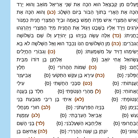
ְּעָלִים מִן קַבְצְאֵל הוּא הִכָּה אֵת שְׁנֵי אֲרִיאֵל מוֹאָב וְהוּא יָרַד
ְהִכָּה אֶת הָאֲרִי בְּתוֹךְ הַבּוֹר בְּיוֹם הַשָּׁלֶג:
(כג)
וְהוּא הִכָּה אֶת
ָאִישׁ הַמִּצְרִי אִישׁ מִדָּה חָמֵשׁ בָּאַמָּה וּבְיַד הַמִּצְרִי חֲנִית כִּמְנוֹר
ֹרְגִים וַיֵּרֶד אֵלָיו בַּשָּׁבֶט וַיִּגְזֹל אֶת הַחֲנִית מִיַּד הַמִּצְרִי וַיַּהַרְגֵהוּ
ַּחֲנִיתוֹ:
(כד)
אֵלֶּה עָשָׂה בְּנָיָהוּ בֶּן יְהוֹיָדָע וְלוֹ שֵׁם בִּשְׁלוֹשָׁה
ַגִּבֹּרִים:
(כה)
מִן הַשְּׁלוֹשִׁים הִנּוֹ נִכְבָּד הוּא וְאֶל הַשְּׁלֹשָׁה לֹא בָא
ַיְשִׂימֵהוּ דָוִיד עַל מִשְׁמַעְתּוֹ: {ס}
(כו)
וְגִבּוֹרֵי הַחֲיָלִים
ֲשָׂהאֵל אֲחִי יוֹאָב {ס} אֶלְחָנָן בֶּן דּוֹדוֹ מִבֵּית
ָחֶם: {ס}
(כז)
שַׁמּוֹת הַהֲרוֹרִי {ס} חֶלֶץ
ַפְּלוֹנִי: {ס}
(כח)
עִירָא בֶן עִקֵּשׁ הַתְּקוֹעִי {ס} אֲבִיעֶזֶר
ָעֲנְּתוֹתִי: {ס}
(כט)
סִבְּכַי הַחֻשָׁתִי {ס} עִילַי
ָאֲחוֹחִי: {ס}
(ל)
מַהְרַי הַנְּטֹפָתִי {ס} חֵלֶד בֶּן בַּעֲנָה
ַנְּטוֹפָתִי: {ס}
(לא)
אִיתַי בֶּן רִיבַי מִגִּבְעַת בְּנֵי
ִנְיָמִן {ס} בְּנָיָה הַפִּרְעָתֹנִי: {ס}
(לב)
חוּרַי מִנַּחֲלֵי
ָעַשׁ {ס} אֲבִיאֵל הָעַרְבָתִי: {ס}
(לג)
עַזְמָוֶת
ַבַּחֲרוּמִי {ס} אֶלְיַחְבָּא הַשַּׁעַלְבֹנִי: {ס}
(לד)
בְּנֵי הָשֵׁם
ַגִּזוֹנִי {ס} יוֹנָתָן בֶּן שָׁגֵה הַהֲרָרִי: {ס}
(לה)
אֲחִיאָם בֶּן