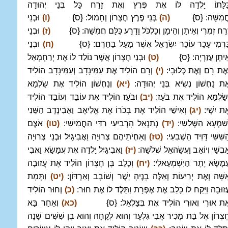
ַּלָּתוֹ יָלְדָה לּוֹ אֶת פֶּרֶץ וְאֶת זָרַח כָּל בְּנֵי יְהוּדָה
ֲמִשָּׁה: {ס}
(ה)
בְּנֵי פֶרֶץ חֶצְרוֹן וְחָמוּל: {ס}
(ו)
וּבְנֵי
ֶרַח זִמְרִי וְאֵיתָן וְהֵימָן וְכַלְכֹּל וָדָרַע כֻּלָּם חֲמִשָּׁה: {ס}
(ז)
וּבְנֵי
ַּרְמִי עָכָר עוֹכֵר יִשְׂרָאֵל אֲשֶׁר מָעַל בַּחֵרֶם: {ס}
(ח)
וּבְנֵי
ֵיתָן עֲזַרְיָה: {ס}
(ט)
וּבְנֵי חֶצְרוֹן אֲשֶׁר נוֹלַד לוֹ אֶת יְרַחְמְאֵל
ְאֶת רָם וְאֶת כְּלוּבָי:
(י)
וְרָם הוֹלִיד אֶת עַמִּינָדָב וְעַמִּינָדָב הוֹלִיד
ֶת נַחְשׁוֹן נְשִׂיא בְּנֵי יְהוּדָה:
(יא)
וְנַחְשׁוֹן הוֹלִיד אֶת שַׂלְמָא
ְשַׂלְמָא הוֹלִיד אֶת בֹּעַז:
(יב)
וּבֹעַז הוֹלִיד אֶת עוֹבֵד וְעוֹבֵד הוֹלִיד
ֶת יִשָׁי:
(יג)
וְאִישַׁי הוֹלִיד אֶת בְּכֹרוֹ אֶת אֱלִיאָב וַאֲבִינָדָב הַשֵּׁנִי
ְשִׁמְעָא הַשְּׁלִשִׁי:
(יד)
נְתַנְאֵל הָרְבִיעִי רַדַּי הַחֲמִישִׁי:
(טו)
אֹצֶם
ַשִּׁשִּׁי דָּוִיד הַשְּׁבִעִי:
(טז)
וְאַחְיֹתֵיהֶם צְרוּיָה וַאֲבִיגָיִל וּבְנֵי צְרוּיָה
ַבְשַׁי וְיוֹאָב וַעֲשָׂהאֵל שְׁלֹשָׁה:
(יז)
וַאֲבִיגַיִל יָלְדָה אֶת עֲמָשָׂא וַאֲבִי
ֲמָשָׂא יֶתֶר הַיִּשְׁמְעֵאלִי:
(יח)
וְכָלֵב בֶּן חֶצְרוֹן הוֹלִיד אֶת עֲזוּבָה
ִשָּׁה וְאֶת יְרִיעוֹת וְאֵלֶּה בָנֶיהָ יֵשֶׁר וְשׁוֹבָב וְאַרְדּוֹן:
(יט)
וַתָּמָת
ֲזוּבָה וַיִּקַּח לוֹ כָלֵב אֶת אֶפְרָת וַתֵּלֶד לוֹ אֶת חוּר:
(כ)
וְחוּר הוֹלִיד
ֶת אוּרִי וְאוּרִי הוֹלִיד אֶת בְּצַלְאֵל: {ס}
(כא)
וְאַחַר בָּא
ֶצְרוֹן אֶל בַּת מָכִיר אֲבִי גִלְעָד וְהוּא לְקָחָהּ וְהוּא בֶּן שִׁשִּׁים שָׁנָה