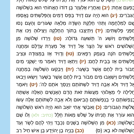
ְּפַעַם אֶחָת:
(יב)
וְאַחֲרָיו אֶלְעָזָר בֶּן דּוֹדוֹ הָאֲחוֹחִי הוּא בִּשְׁלוֹשָׁה
ַגִּבֹּרִים:
(יג)
הוּא הָיָה עִם דָּוִיד בַּפַּס דַּמִּים וְהַפְּלִשְׁתִּים נֶאֱסְפוּ
ָׁם לַמִּלְחָמָה וַתְּהִי חֶלְקַת הַשָּׂדֶה מְלֵאָה שְׂעוֹרִים וְהָעָם נָסוּ
ִפְּנֵי פְלִשְׁתִּים:
(יד)
וַיִּתְיַצְּבוּ בְתוֹךְ הַחֶלְקָה וַיַּצִּילוּהָ וַיַּכּוּ אֶת
ְּלִשְׁתִּים וַיּוֹשַׁע ה' תְּשׁוּעָה גְדוֹלָה:
(טו)
וַיֵּרְדוּ שְׁלוֹשָׁה מִן
ַשְּׁלוֹשִׁים רֹאשׁ עַל הַצֻּר אֶל דָּוִיד אֶל מְעָרַת עֲדֻלָּם וּמַחֲנֵה
ְלִשְׁתִּים חֹנָה בְּעֵמֶק רְפָאִים:
(טז)
וְדָוִיד אָז בַּמְּצוּדָה וּנְצִיב
ְּלִשְׁתִּים אָז בְּבֵית לָחֶם:
(יז)
וַיִּתְאָו דָּוִיד וַיֹּאמַר מִי יַשְׁקֵנִי מַיִם
ִבּוֹר בֵּית לֶחֶם אֲשֶׁר בַּשָּׁעַר:
(יח)
וַיִּבְקְעוּ הַשְּׁלֹשָׁה בְּמַחֲנֵה
ְלִשְׁתִּים וַיִּשְׁאֲבוּ מַיִם מִבּוֹר בֵּית לֶחֶם אֲשֶׁר בַּשַּׁעַר וַיִּשְׂאוּ וַיָּבִאוּ
ֶל דָּוִיד וְלֹא אָבָה דָוִיד לִשְׁתּוֹתָם וַיְנַסֵּךְ אֹתָם לַה':
(יט)
וַיֹּאמֶר
ָלִילָה לִּי מֵאֱלוֹהַי מֵעֲשׂוֹת זֹאת הֲדַם הָאֲנָשִׁים הָאֵלֶּה אֶשְׁתֶּה
ְנַפְשׁוֹתָם כִּי בְנַפְשׁוֹתָם הֱבִיאוּם וְלֹא אָבָה לִשְׁתּוֹתָם אֵלֶּה עָשׂוּ
ְׁלֹשֶׁת הַגִּבּוֹרִים:
(כ)
וְאַבְשַׁי אֲחִי יוֹאָב הוּא הָיָה רֹאשׁ הַשְּׁלוֹשָׁה
ְהוּא עוֹרֵר אֶת חֲנִיתוֹ עַל שְׁלֹשׁ מֵאוֹת חָלָל
וְלוֹ שֵׁם
(כתיב: ולא)
ַּשְּׁלוֹשָׁה:
(כא)
מִן הַשְּׁלוֹשָׁה בַשְּׁנַיִם נִכְבָּד וַיְהִי לָהֶם לְשָׂר וְעַד
ַשְּׁלוֹשָׁה לֹא בָא: {ס}
(כב)
בְּנָיָה בֶן יְהוֹיָדָע בֶּן אִישׁ חַיִל רַב