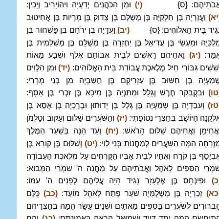
ֲבֹתֵיהֶם: {ס}
(י)
וּמִן הַכֹּהֲנִים יְדַעְיָה וִיהוֹיָרִיב וְיָכִין:
יא)
וַעֲזַרְיָה בֶן חִלְקִיָּה בֶּן מְשֻׁלָּם בֶּן צָדוֹק בֶּן מְרָיוֹת בֶּן אֲחִיטוּב
ְגִיד בֵּית הָאֱלוֹהִים: {ס}
(יב)
וַעֲדָיָה בֶּן יְרֹחָם בֶּן פַּשְׁחוּר בֶּן
ַלְכִּיָּה וּמַעְשַׂי בֶּן עֲדִיאֵל בֶּן יַחְזֵרָה בֶּן מְשֻׁלָּם בֶּן מְשִׁלֵּמִית בֶּן
ִמֵּר:
(יג)
וַאֲחֵיהֶם רָאשִׁים לְבֵית אֲבוֹתָם אֶלֶף וּשְׁבַע מֵאוֹת
ְשִׁשִּׁים גִּבּוֹרֵי חֵיל מְלֶאכֶת עֲבוֹדַת בֵּית הָאֱלוֹהִים:
(יד)
וּמִן הַלְוִיִּם
ְׁמַעְיָה בֶן חַשּׁוּב בֶּן עַזְרִיקָם בֶּן חֲשַׁבְיָה מִן בְּנֵי מְרָרִי:
טו)
וּבַקְבַּקַּר חֶרֶשׁ וְגָלָל וּמַתַּנְיָה בֶּן מִיכָא בֶּן זִכְרִי בֶּן אָסָף:
טז)
וְעֹבַדְיָה בֶּן שְׁמַעְיָה בֶּן גָּלָל בֶּן יְדוּתוּן וּבֶרֶכְיָה בֶן אָסָא בֶּן
ֶלְקָנָה הַיּוֹשֵׁב בְּחַצְרֵי נְטוֹפָתִי:
(יז)
וְהַשֹּׁעֲרִים שַׁלּוּם וְעַקּוּב וְטַלְמֹן
ַאֲחִימָן וַאֲחִיהֶם שַׁלּוּם הָרֹאשׁ:
(יח)
וְעַד הֵנָּה בְּשַׁעַר הַמֶּלֶךְ
ִזְרָחָה הֵמָּה הַשֹּׁעֲרִים לְמַחֲנוֹת בְּנֵי לֵוִי:
(יט)
וְשַׁלּוּם בֶּן קוֹרֵא בֶּן
ֶבְיָסָף בֶּן קֹרַח וְאֶחָיו לְבֵית אָבִיו הַקָּרְחִים עַל מְלֶאכֶת הָעֲבוֹדָה
ֹׁמְרֵי הַסִּפִּים לָאֹהֶל וַאֲבֹתֵיהֶם עַל מַחֲנֵה ה' שֹׁמְרֵי הַמָּבוֹא:
כ)
וּפִינְחָס בֶּן אֶלְעָזָר נָגִיד הָיָה עֲלֵיהֶם לְפָנִים ה' עִמּוֹ:
כא)
זְכַרְיָה בֶּן מְשֶׁלֶמְיָה שֹׁעֵר פֶּתַח לְאֹהֶל מוֹעֵד:
(כב)
כֻּלָּם
ַבְּרוּרִים לְשֹׁעֲרִים בַּסִּפִּים מָאתַיִם וּשְׁנֵים עָשָׂר הֵמָּה בְחַצְרֵיהֶם
ִתְיַחְשָׂם הֵמָּה יִסַּד דָּוִיד וּשְׁמוּאֵל הָרֹאֶה בֶּאֱמוּנָתָם:
(כג)
וְהֵם