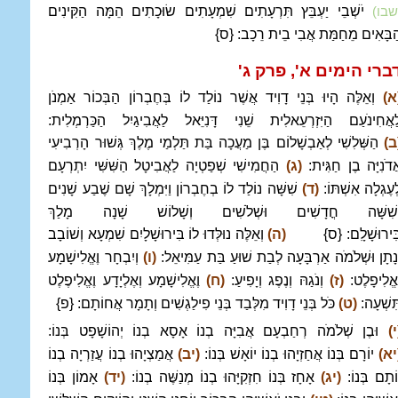
יֹשְׁבֵי יַעְבֵּץ תִּרְעָתִים שִׁמְעָתִים שׂוּכָתִים הֵמָּה הַקִּינִים
שבו)
ַבָּאִים מֵחַמַּת אֲבִי בֵית רֵכָב: {ס}
ברי הימים א', פרק ג
'
א)
וְאֵלֶּה הָיוּ בְּנֵי דָוִיד אֲשֶׁר נוֹלַד לוֹ בְּחֶבְרוֹן הַבְּכוֹר אַמְנֹן
ַאֲחִינֹעַם הַיִּזְרְעֵאלִית שֵׁנִי דָּנִיֵּאל לַאֲבִיגַיִל הַכַּרְמְלִית:
ב)
הַשְּׁלִשִׁי לְאַבְשָׁלוֹם בֶּן מַעֲכָה בַּת תַּלְמַי מֶלֶךְ גְּשׁוּר הָרְבִיעִי
ֲדֹנִיָּה בֶן חַגִּית:
(ג)
הַחֲמִישִׁי שְׁפַטְיָה לַאֲבִיטָל הַשִּׁשִּׁי יִתְרְעָם
ְעֶגְלָה אִשְׁתּוֹ:
(ד)
שִׁשָּׁה נוֹלַד לוֹ בְחֶבְרוֹן וַיִּמְלָךְ שָׁם שֶׁבַע שָׁנִים
ְשִׁשָּׁה חֳדָשִׁים וּשְׁלֹשִׁים וְשָׁלוֹשׁ שָׁנָה מָלַךְ
ִּירוּשָׁלִָם: {ס}
(ה)
וְאֵלֶּה נוּלְּדוּ לוֹ בִּירוּשָׁלָיִם שִׁמְעָא וְשׁוֹבָב
ְנָתָן וּשְׁלֹמֹה אַרְבָּעָה לְבַת שׁוּעַ בַּת עַמִּיאֵל:
(ו)
וְיִבְחָר וֶאֱלִישָׁמָע
ֶאֱלִיפָלֶט:
(ז)
וְנֹגַהּ וְנֶפֶג וְיָפִיעַ:
(ח)
וֶאֱלִישָׁמָע וְאֶלְיָדָע וֶאֱלִיפֶלֶט
ִּשְׁעָה:
(ט)
כֹּל בְּנֵי דָוִיד מִלְּבַד בְּנֵי פִילַגְשִׁים וְתָמָר אֲחוֹתָם: {פ}
י)
וּבֶן שְׁלֹמֹה רְחַבְעָם אֲבִיָּה בְנוֹ אָסָא בְנוֹ יְהוֹשָׁפָט בְּנוֹ:
יא)
יוֹרָם בְּנוֹ אֲחַזְיָהוּ בְנוֹ יוֹאָשׁ בְּנוֹ:
(יב)
אֲמַצְיָהוּ בְנוֹ עֲזַרְיָה בְנוֹ
וֹתָם בְּנוֹ:
(יג)
אָחָז בְּנוֹ חִזְקִיָּהוּ בְנוֹ מְנַשֶּׁה בְנוֹ:
(יד)
אָמוֹן בְּנוֹ