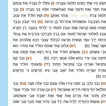
ְקוֹעַ הָיוּ שְׁתֵּי נָשִׁים חֶלְאָה וְנַעֲרָה:
(ו)
וַתֵּלֶד לוֹ נַעֲרָה אֶת אֲחֻזָּם
ְאֶת חֵפֶר וְאֶת תֵּימְנִי וְאֶת הָאֲחַשְׁתָּרִי אֵלֶּה בְּנֵי נַעֲרָה:
(ז)
וּבְנֵי
ֶלְאָה צֶרֶת
וְצֹחַר וְאֶתְנָן:
(ח)
וְקוֹץ הוֹלִיד אֶת עָנוּב
(כתיב: יצחר)
ְאֶת הַצֹּבֵבָה וּמִשְׁפְּחֹת אֲחַרְחֵל בֶּן הָרוּם:
(ט)
וַיְהִי יַעְבֵּץ נִכְבָּד
ֵאֶחָיו וְאִמּוֹ קָרְאָה שְׁמוֹ יַעְבֵּץ לֵאמֹר כִּי יָלַדְתִּי בְּעֹצֶב:
(י)
וַיִּקְרָא
ַעְבֵּץ לֵאלוֹהֵי יִשְׂרָאֵל לֵאמֹר אִם בָּרֵךְ תְּבָרְכֵנִי וְהִרְבִּיתָ אֶת גְּבוּלִי
ְהָיְתָה יָדְךָ עִמִּי וְעָשִׂיתָ מֵּרָעָה לְבִלְתִּי עָצְבִּי וַיָּבֵא אֱלוֹהִים אֵת
ֲשֶׁר שָׁאָל: {ס}
(יא)
וּכְלוּב אֲחִי שׁוּחָה הוֹלִיד אֶת מְחִיר הוּא
ֲבִי אֶשְׁתּוֹן:
(יב)
וְאֶשְׁתּוֹן הוֹלִיד אֶת בֵּית רָפָא וְאֶת פָּסֵחַ וְאֶת
ְּחִנָּה אֲבִי עִיר נָחָשׁ אֵלֶּה אַנְשֵׁי רֵכָה: {ס}
(יג)
וּבְנֵי קְנַז
ָתְנִיאֵל וּשְׂרָיָה וּבְנֵי עָתְנִיאֵל חֲתַת:
(יד)
וּמְעוֹנֹתַי הוֹלִיד אֶת
ָפְרָה וּשְׂרָיָה הוֹלִיד אֶת יוֹאָב אֲבִי גֵּיא חֲרָשִׁים כִּי חֲרָשִׁים
ָיוּ: {פ}
טו)
וּבְנֵי כָּלֵב בֶּן יְפֻנֶּה עִירוּ אֵלָה וָנָעַם וּבְנֵי אֵלָה וּקְנַז:
(טז)
וּבְנֵי
ְהַלֶּלְאֵל זִיף וְזִיפָה תִּירְיָא וַאֲשַׂרְאֵל:
(יז)
וּבֶן עֶזְרָה יֶתֶר וּמֶרֶד וְעֵפֶר
ְיָלוֹן וַתַּהַר אֶת מִרְיָם וְאֶת שַׁמַּי וְאֶת יִשְׁבָּח אֲבִי אֶשְׁתְּמֹעַ:
יח)
וְאִשְׁתּוֹ הַיְהֻדִיָּה יָלְדָה אֶת יֶרֶד אֲבִי גְדוֹר וְאֶת חֶבֶר אֲבִי שׂוֹכוֹ