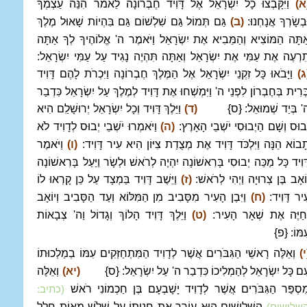
א)
וַיִּקָּבְצוּ כָל יִשְׂרָאֵל אֶל דָּוִיד חֶבְרוֹנָה לֵאמֹר הִנֵּה עַצְמְךָ
ּבְשָׂרְךָ אֲנָחְנוּ:
(ב)
גַּם תְּמוֹל גַּם שִׁלְשׁוֹם גַּם בִּהְיוֹת שָׁאוּל מֶלֶךְ
ַתָּה הַמּוֹצִיא וְהַמֵּבִיא אֶת יִשְׂרָאֵל וַיֹּאמֶר ה' אֱלוֹהֶיךָ לְךָ אַתָּה
ִרְעֶה אֶת עַמִּי אֶת יִשְׂרָאֵל וְאַתָּה תִּהְיֶה נָגִיד עַל עַמִּי יִשְׂרָאֵל:
ג)
וַיָּבֹאוּ כָּל זִקְנֵי יִשְׂרָאֵל אֶל הַמֶּלֶךְ חֶבְרוֹנָה וַיִּכְרֹת לָהֶם דָּוִיד
ְּרִית בְּחֶבְרוֹן לִפְנֵי ה' וַיִּמְשְׁחוּ אֶת דָּוִיד לְמֶלֶךְ עַל יִשְׂרָאֵל כִּדְבַר
' בְּיַד שְׁמוּאֵל: {ס}
(ד)
וַיֵּלֶךְ דָּוִיד וְכָל יִשְׂרָאֵל יְרוּשָׁלִַם הִיא
ְבוּס וְשָׁם הַיְבוּסִי יֹשְׁבֵי הָאָרֶץ:
(ה)
וַיֹּאמְרוּ יֹשְׁבֵי יְבוּס לְדָוִיד לֹא
ָבוֹא הֵנָּה וַיִּלְכֹּד דָּוִיד אֶת מְצֻדַת צִיּוֹן הִיא עִיר דָּוִיד:
(ו)
וַיֹּאמֶר
ָּוִיד כָּל מַכֵּה יְבוּסִי בָּרִאשׁוֹנָה יִהְיֶה לְרֹאשׁ וּלְשָׂר וַיַּעַל בָּרִאשׁוֹנָה
וֹאָב בֶּן צְרוּיָה וַיְהִי לְרֹאשׁ:
(ז)
וַיֵּשֶׁב דָּוִיד בַּמְצָד עַל כֵּן קָרְאוּ לוֹ
ִיר דָּוִיד:
(ח)
וַיִּבֶן הָעִיר מִסָּבִיב מִן הַמִּלּוֹא וְעַד הַסָּבִיב וְיוֹאָב
ְחַיֶּה אֶת שְׁאָר הָעִיר:
(ט)
וַיֵּלֶךְ דָּוִיד הָלוֹךְ וְגָדוֹל וַה' צְבָאוֹת
ִמּוֹ: {פ}
י)
וְאֵלֶּה רָאשֵׁי הַגִּבֹּרִים אֲשֶׁר לְדָוִיד הַמִּתְחַזְּקִים עִמּוֹ בְמַלְכוּתוֹ
ִם כָּל יִשְׂרָאֵל לְהַמְלִיכוֹ כִּדְבַר ה' עַל יִשְׂרָאֵל: {ס}
(יא)
וְאֵלֶּה
ִסְפַּר הַגִּבֹּרִים אֲשֶׁר לְדָוִיד יָשָׁבְעָם בֶּן חַכְמוֹנִי רֹאשׁ
(כתיב:
הַשָּׁלִישִׁים הוּא עוֹרֵר אֶת חֲנִיתוֹ עַל שְׁלֹשׁ מֵאוֹת חָלָל
שלושים)