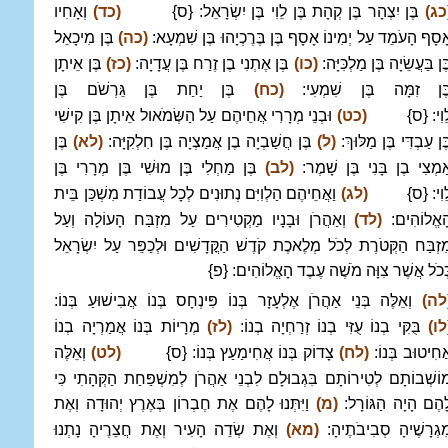
כג)
בֶּן יִצְהָר בֶּן קְהָת בֶּן לֵוִי בֶּן יִשְׂרָאֵל: {ס}
(כד)
וְאָחִיו
ָסָף הָעֹמֵד עַל יְמִינוֹ אָסָף בֶּן בֶּרֶכְיָהוּ בֶּן שִׁמְעָא:
(כה)
בֶּן מִיכָאֵל
ֶן בַּעֲשֵׂיָה בֶּן מַלְכִּיָּה:
(כו)
בֶּן אֶתְנִי בֶן זֶרַח בֶּן עֲדָיָה:
(כז)
בֶּן אֵיתָן
ֶּן זִמָּה בֶּן שִׁמְעִי:
(כח)
בֶּן יַחַת בֶּן גֵּרְשֹׁם בֶּן
ֵוִי: {ס}
(כט)
וּבְנֵי מְרָרִי אֲחֵיהֶם עַל הַשְּׂמֹאול אֵיתָן בֶּן קִישִׁי
ֶּן עַבְדִּי בֶּן מַלּוּךְ:
(ל)
בֶּן חֲשַׁבְיָה בֶן אֲמַצְיָה בֶּן חִלְקִיָּה:
(לא)
בֶּן
ַמְצִי בֶן בָּנִי בֶּן שָׁמֶר:
(לב)
בֶּן מַחְלִי בֶּן מוּשִׁי בֶּן מְרָרִי בֶּן
ֵוִי: {ס}
(לג)
וַאֲחֵיהֶם הַלְוִיִּם נְתוּנִים לְכָל עֲבוֹדַת מִשְׁכַּן בֵּית
ָאֱלוֹהִים:
(לד)
וְאַהֲרֹן וּבָנָיו מַקְטִירִים עַל מִזְבַּח הָעוֹלָה וְעַל
ִזְבַּח הַקְּטֹרֶת לְכֹל מְלֶאכֶת קֹדֶשׁ הַקֳּדָשִׁים וּלְכַפֵּר עַל יִשְׂרָאֵל
ְּכֹל אֲשֶׁר צִוָּה מֹשֶׁה עֶבֶד הָאֱלוֹהִים: {פ}
לה)
וְאֵלֶּה בְּנֵי אַהֲרֹן אֶלְעָזָר בְּנוֹ פִּינְחָס בְּנוֹ אֲבִישׁוּעַ בְּנוֹ:
לו)
בֻּקִּי בְנוֹ עֻזִּי בְנוֹ זְרַחְיָה בְנוֹ:
(לז)
מְרָיוֹת בְּנוֹ אֲמַרְיָה בְנוֹ
ֲחִיטוּב בְּנוֹ:
(לח)
צָדוֹק בְּנוֹ אֲחִימַעַץ בְּנוֹ: {ס}
(לט)
וְאֵלֶּה
וֹשְׁבוֹתָם לְטִירוֹתָם בִּגְבוּלָם לִבְנֵי אַהֲרֹן לְמִשְׁפַּחַת הַקְּהָתִי כִּי
ָהֶם הָיָה הַגּוֹרָל:
(מ)
וַיִּתְּנוּ לָהֶם אֶת חֶבְרוֹן בְּאֶרֶץ יְהוּדָה וְאֶת
ִגְרָשֶׁיהָ סְבִיבֹתֶיהָ:
(מא)
וְאֶת שְׂדֵה הָעִיר וְאֶת חֲצֵרֶיהָ נָתְנוּ