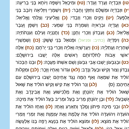
טו)
וּזְבַדְיָה וַעֲרָד וָעָדֶר:
(טז)
וּמִיכָאֵל וְיִשְׁפָּה וְיוֹחָא בְּנֵי בְרִיעָה:
יז)
וּזְבַדְיָה וּמְשֻׁלָּם וְחִזְקִי וָחָבֶר:
(יח)
וְיִשְׁמְרַי וְיִזְלִיאָה וְיוֹבָב בְּנֵי
ֶלְפָּעַל:
(יט)
וְיָקִים וְזִכְרִי וְזַבְדִּי:
(כ)
וֶאֱלִיעֵינַי וְצִלְּתַי וֶאֱלִיאֵל:
כא)
וַעֲדָיָה וּבְרָאיָה וְשִׁמְרָת בְּנֵי שִׁמְעִי:
(כב)
וְיִשְׁפָּן וָעֵבֶר
ֶאֱלִיאֵל:
(כג)
וְעַבְדּוֹן וְזִכְרִי וְחָנָן:
(כד)
וַחֲנַנְיָה וְעֵילָם וְעַנְתֹתִיָּה:
כה)
וְיִפְדְיָה
וּפְנוּאֵל בְּנֵי שָׁשָׁק:
(כו)
וְשַׁמְשְׁרַי
(כתיב: ופניאל)
ּשְׁחַרְיָה וַעֲתַלְיָה:
(כז)
וְיַעֲרֶשְׁיָה וְאֵלִיָּה וְזִכְרִי בְּנֵי יְרֹחָם:
(כח)
אֵלֶּה
ָאשֵׁי אָבוֹת לְתֹלְדוֹתָם רָאשִׁים אֵלֶּה יָשְׁבוּ בִירוּשָׁלִָם:
כט)
וּבְגִבְעוֹן יָשְׁבוּ אֲבִי גִבְעוֹן וְשֵׁם אִשְׁתּוֹ מַעֲכָה:
(ל)
וּבְנוֹ הַבְּכוֹר
ַבְדּוֹן וְצוּר וְקִישׁ וּבַעַל וְנָדָב:
(לא)
וּגְדוֹר וְאַחְיוֹ וָזָכֶר:
(לב)
וּמִקְלוֹת
וֹלִיד אֶת שִׁמְאָה וְאַף הֵמָּה נֶגֶד אֲחֵיהֶם יָשְׁבוּ בִירוּשָׁלִַם עִם
ֲחֵיהֶם: {ס}
(לג)
וְנֵר הוֹלִיד אֶת קִישׁ וְקִישׁ הוֹלִיד אֶת שָׁאוּל
ְשָׁאוּל הוֹלִיד אֶת יְהוֹנָתָן וְאֶת מַלְכִּישׁוּעַ וְאֶת אֲבִינָדָב וְאֶת
ֶשְׁבָּעַל:
(לד)
וּבֶן יְהוֹנָתָן מְרִיב בָּעַל וּמְרִיב בַּעַל הוֹלִיד אֶת מִיכָה:
לה)
וּבְנֵי מִיכָה פִּיתוֹן וָמֶלֶךְ וְתַאְרֵעַ וְאָחָז:
(לו)
וְאָחָז הוֹלִיד אֶת
ְהוֹעַדָּה וִיהוֹעַדָּה הוֹלִיד אֶת עָלֶמֶת וְאֶת עַזְמָוֶת וְאֶת זִמְרִי וְזִמְרִי
וֹלִיד אֶת מוֹצָא:
(לז)
וּמוֹצָא הוֹלִיד אֶת בִּנְעָא רָפָה בְנוֹ אֶלְעָשָׂה
ְנוֹ אָצֵל בְּנוֹ:
(לח)
וּלְאָצֵל שִׁשָּׁה בָנִים וְאֵלֶּה שְׁמוֹתָם עַזְרִיקָם