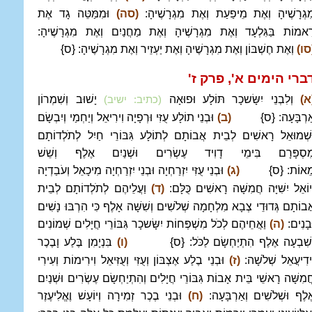
ִגְרָשֶׁיהָ וְאֶת מֵיפַעַת וְאֶת מִגְרָשֶׁיהָ:
(סה)
וּמִמַּטֵּה גָד אֶת
ָאמוֹת בַּגִּלְעָד וְאֶת מִגְרָשֶׁיהָ וְאֶת מַחֲנַיִם וְאֶת מִגְרָשֶׁיהָ:
סו)
וְאֶת חֶשְׁבּוֹן וְאֶת מִגְרָשֶׁיהָ וְאֶת יַעְזֵיר וְאֶת מִגְרָשֶׁיהָ: {ס}
ברי הימים א', פרק ז
'
א)
וְלִבְנֵי יִשָּׂשכָר תּוֹלָע וּפוּאָה
יָשׁוּב וְשִׁמְרוֹן
(כתיב: ישיב)
ַרְבָּעָה: {ס}
(ב)
וּבְנֵי תוֹלָע עֻזִּי וּרְפָיָה וִירִיאֵל וְיַחְמַי וְיִבְשָׂם
ּשְׁמוּאֵל רָאשִׁים לְבֵית אֲבוֹתָם לְתוֹלָע גִּבּוֹרֵי חַיִל לְתֹלְדוֹתָם
ִסְפָּרָם בִּימֵי דָוִיד עֶשְׂרִים וּשְׁנַיִם אֶלֶף וְשֵׁשׁ
ֵאוֹת: {ס}
(ג)
וּבְנֵי עֻזִּי יִזְרַחְיָה וּבְנֵי יִזְרַחְיָה מִיכָאֵל וְעֹבַדְיָה
ְיוֹאֵל יִשִּׁיָּה חֲמִשָּׁה רָאשִׁים כֻּלָּם:
(ד)
וַעֲלֵיהֶם לְתֹלְדוֹתָם לְבֵית
ֲבוֹתָם גְּדוּדֵי צְבָא מִלְחָמָה שְׁלֹשִׁים וְשִׁשָּׁה אָלֶף כִּי הִרְבּוּ נָשִׁים
ּבָנִים:
(ה)
וַאֲחֵיהֶם לְכֹל מִשְׁפְּחוֹת יִשָּׂשכָר גִּבּוֹרֵי חֲיָלִים שְׁמוֹנִים
ְשִׁבְעָה אֶלֶף הִתְיַחְשָׂם לַכֹּל: {ס}
(ו)
בִּנְיָמִן בֶּלַע וָבֶכֶר
ִידִיעֲאֵל שְׁלֹשָׁה:
(ז)
וּבְנֵי בֶלַע אֶצְבּוֹן וְעֻזִּי וְעֻזִּיאֵל וִירִימוֹת וְעִירִי
ֲמִשָּׁה רָאשֵׁי בֵּית אָבוֹת גִּבּוֹרֵי חֲיָלִים וְהִתְיַחְשָׂם עֶשְׂרִים וּשְׁנַיִם
ֶלֶף וּשְׁלֹשִׁים וְאַרְבָּעָה:
(ח)
וּבְנֵי בֶכֶר זְמִירָה וְיוֹעָשׁ וֶאֱלִיעֶזֶר