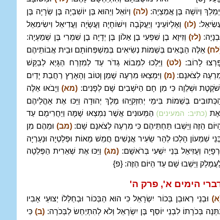
ְיַמְלֵךְ וְיוֹשָׁה בֶּן אֲמַצְיָה:
(לה)
וְיוֹאֵל וְיֵהוּא בֶּן יוֹשִׁבְיָה בֶּן שְׂרָיָה בֶּן
ֲשִׂיאֵל:
(לו)
וְאֶלְיוֹעֵינַי וְיַעֲקֹבָה וִישׁוֹחָיָה וַעֲשָׂיָה וַעֲדִיאֵל וִישִׂימִאֵל
ּבְנָיָה:
(לז)
וְזִיזָא בֶן שִׁפְעִי בֶן אַלּוֹן בֶּן יְדָיָה בֶן שִׁמְרִי בֶּן שְׁמַעְיָה:
לח)
אֵלֶּה הַבָּאִים בְּשֵׁמוֹת נְשִׂיאִים בְּמִשְׁפְּחוֹתָם וּבֵית אֲבוֹתֵיהֶם
ָּרְצוּ לָרוֹב:
(לט)
וַיֵּלְכוּ לִמְבוֹא גְדֹר עַד לְמִזְרַח הַגָּיְא לְבַקֵּשׁ
ִרְעֶה לְצֹאנָם:
(מ)
וַיִּמְצְאוּ מִרְעֶה שָׁמֵן וָטוֹב וְהָאָרֶץ רַחֲבַת יָדַיִם
ְשֹׁקֶטֶת וּשְׁלֵוָה כִּי מִן חָם הַיֹּשְׁבִים שָׁם לְפָנִים:
(מא)
וַיָּבֹאוּ אֵלֶּה
ַכְּתוּבִים בְּשֵׁמוֹת בִּימֵי יְחִזְקִיָּהוּ מֶלֶךְ יְהוּדָה וַיַּכּוּ אֶת אָהֳלֵיהֶם
ְאֶת
הַמְּעוּנִים אֲשֶׁר נִמְצְאוּ שָׁמָּה וַיַּחֲרִימֻם עַד
(כתיב: המעינים)
ַיּוֹם הַזֶּה וַיֵּשְׁבוּ תַּחְתֵּיהֶם כִּי מִרְעֶה לְצֹאנָם שָׁם:
(מב)
וּמֵהֶם מִן
ְּנֵי שִׁמְעוֹן הָלְכוּ לְהַר שֵׂעִיר אֲנָשִׁים חֲמֵשׁ מֵאוֹת וּפְלַטְיָה וּנְעַרְיָה
ּרְפָיָה וְעֻזִּיאֵל בְּנֵי יִשְׁעִי בְּרֹאשָׁם:
(מג)
וַיַּכּוּ אֶת שְׁאֵרִית הַפְּלֵטָה
ַעֲמָלֵק וַיֵּשְׁבוּ שָׁם עַד הַיּוֹם הַזֶּה: {פ}
ברי הימים א', פרק ה
'
א)
וּבְנֵי רְאוּבֵן בְּכוֹר יִשְׂרָאֵל כִּי הוּא הַבְּכוֹר וּבְחַלְּלוֹ יְצוּעֵי אָבִיו
ִתְּנָה בְּכֹרָתוֹ לִבְנֵי יוֹסֵף בֶּן יִשְׂרָאֵל וְלֹא לְהִתְיַחֵשׂ לַבְּכֹרָה:
(ב)
כִּי