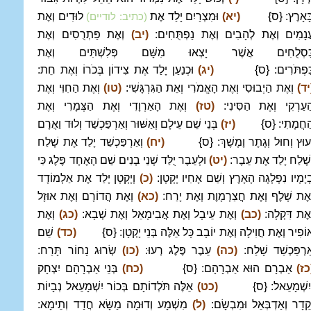
ָּאָרֶץ: {ס}
(יא)
וּמִצְרַיִם יָלַד אֶת
לוּדִים וְאֶת
(כתיב: לודיים)
ֲנָמִים וְאֶת לְהָבִים וְאֶת נַפְתֻּחִים:
(יב)
וְאֶת פַּתְרֻסִים וְאֶת
ַּסְלֻחִים אֲשֶׁר יָצְאוּ מִשָּׁם פְּלִשְׁתִּים וְאֶת
ַּפְתֹּרִים: {ס}
(יג)
וּכְנַעַן יָלַד אֶת צִידוֹן בְּכֹרוֹ וְאֶת חֵת:
יד)
וְאֶת הַיְבוּסִי וְאֶת הָאֱמֹרִי וְאֵת הַגִּרְגָּשִׁי:
(טו)
וְאֶת הַחִוִּי וְאֶת
ַעַרְקִי וְאֶת הַסִּינִי:
(טז)
וְאֶת הָאַרְוָדִי וְאֶת הַצְּמָרִי וְאֶת
ַחֲמָתִי: {ס}
(יז)
בְּנֵי שֵׁם עֵילָם וְאַשּׁוּר וְאַרְפַּכְשַׁד וְלוּד וַאֲרָם
ְעוּץ וְחוּל וְגֶתֶר וָמֶשֶׁךְ: {ס}
(יח)
וְאַרְפַּכְשַׁד יָלַד אֶת שָׁלַח
ְשֶׁלַח יָלַד אֶת עֵבֶר:
(יט)
וּלְעֵבֶר יֻלַּד שְׁנֵי בָנִים שֵׁם הָאֶחָד פֶּלֶג כִּי
ְיָמָיו נִפְלְגָה הָאָרֶץ וְשֵׁם אָחִיו יָקְטָן:
(כ)
וְיָקְטָן יָלַד אֶת אַלְמוֹדָד
ְאֶת שָׁלֶף וְאֶת חֲצַרְמָוֶת וְאֶת יָרַח:
(כא)
וְאֶת הֲדוֹרָם וְאֶת אוּזָל
ְאֶת דִּקְלָה:
(כב)
וְאֶת עֵיבָל וְאֶת אֲבִימָאֵל וְאֶת שְׁבָא:
(כג)
וְאֶת
וֹפִיר וְאֶת חֲוִילָה וְאֶת יוֹבָב כָּל אֵלֶּה בְּנֵי יָקְטָן: {ס}
(כד)
שֵׁם
ַרְפַּכְשַׁד שָׁלַח:
(כה)
עֵבֶר פֶּלֶג רְעוּ:
(כו)
שְׂרוּג נָחוֹר תָּרַח:
כז)
אַבְרָם הוּא אַבְרָהָם: {ס}
(כח)
בְּנֵי אַבְרָהָם יִצְחָק
ְיִשְׁמָעֵאל: {ס}
(כט)
אֵלֶּה תֹּלְדוֹתָם בְּכוֹר יִשְׁמָעֵאל נְבָיוֹת
ְקֵדָר וְאַדְבְּאֵל וּמִבְשָׂם:
(ל)
מִשְׁמָע וְדוּמָה מַשָּׂא חֲדַד וְתֵימָא: