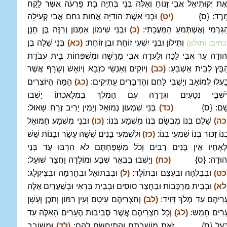
ְאֶת יְקוּתִיאֵל אֲבִי זָנוֹחַ וְאֵלֶּה בְּנֵי בִּתְיָה בַת פַּרְעֹה אֲשֶׁר לָקַח
ָרֶד: {ס}
(יט)
וּבְנֵי אֵשֶׁת הוֹדִיָּה אֲחוֹת נַחַם אֲבִי קְעִילָה
ַגַּרְמִי וְאֶשְׁתְּמֹעַ הַמַּעֲכָתִי:
(כ)
וּבְנֵי שִׁימוֹן אַמְנוֹן וְרִנָּה בֶּן חָנָן
וְתִילוֹן וּבְנֵי יִשְׁעִי זוֹחֵת וּבֶן זוֹחֵת:
(כא)
בְּנֵי שֵׁלָה בֶן
כתיב: ותולון)
ְהוּדָה עֵר אֲבִי לֵכָה וְלַעְדָּה אֲבִי מָרֵשָׁה וּמִשְׁפְּחוֹת בֵּית עֲבֹדַת
ַבֻּץ לְבֵית אַשְׁבֵּעַ:
(כב)
וְיוֹקִים וְאַנְשֵׁי כֹזֵבָא וְיוֹאָשׁ וְשָׂרָף אֲשֶׁר
ָּעֲלוּ לְמוֹאָב וְיָשֻׁבִי לָחֶם וְהַדְּבָרִים עַתִּיקִים:
(כג)
הֵמָּה הַיּוֹצְרִים
ְיֹשְׁבֵי נְטָעִים וּגְדֵרָה עִם הַמֶּלֶךְ בִּמְלַאכְתּוֹ יָשְׁבוּ
ָׁם: {ס}
(כד)
בְּנֵי שִׁמְעוֹן נְמוּאֵל וְיָמִין יָרִיב זֶרַח שָׁאוּל:
כה)
שַׁלֻּם בְּנוֹ מִבְשָׂם בְּנוֹ מִשְׁמָע בְּנוֹ:
(כו)
וּבְנֵי מִשְׁמָע חַמּוּאֵל
ְנוֹ זַכּוּר בְּנוֹ שִׁמְעִי בְנוֹ:
(כז)
וּלְשִׁמְעִי בָּנִים שִׁשָּׁה עָשָׂר וּבָנוֹת שֵׁשׁ
ּלְאֶחָיו אֵין בָּנִים רַבִּים וְכֹל מִשְׁפַּחְתָּם לֹא הִרְבּוּ עַד בְּנֵי
ְהוּדָה: {ס}
(כח)
וַיֵּשְׁבוּ בִּבְאֵר שֶׁבַע וּמוֹלָדָה וַחֲצַר שׁוּעָל:
כט)
וּבְבִלְהָה וּבְעֶצֶם וּבְתוֹלָד:
(ל)
וּבִבְתוּאֵל וּבְחָרְמָה וּבְצִיקְלָג:
לא)
וּבְבֵית מַרְכָּבוֹת וּבַחֲצַר סוּסִים וּבְבֵית בִּרְאִי וּבְשַׁעֲרָיִם אֵלֶּה
ָרֵיהֶם עַד מְלֹךְ דָּוִיד:
(לב)
וְחַצְרֵיהֶם עֵיטָם וָעַיִן רִמּוֹן וְתֹכֶן וְעָשָׁן
ָרִים חָמֵשׁ:
(לג)
וְכָל חַצְרֵיהֶם אֲשֶׁר סְבִיבוֹת הֶעָרִים הָאֵלֶּה עַד
ָּעַל {ס} זֹאת מוֹשְׁבֹתָם וְהִתְיַחְשָׂם לָהֶם:
(לד)
וּמְשׁוֹבָב