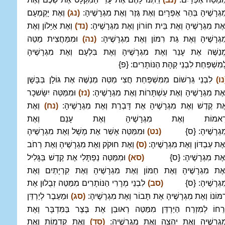
ִגְרָשֶׁיהָ בְּהַר אֶפְרָיִם וְאֶת גֶּזֶר וְאֶת מִגְרָשֶׁיהָ:
(נג)
וְאֶת יָקְמְעָם
ְאֶת מִגְרָשֶׁיהָ וְאֶת בֵּית חוֹרוֹן וְאֶת מִגְרָשֶׁיהָ:
(נד)
וְאֶת אַיָּלוֹן וְאֶת
ִגְרָשֶׁיהָ וְאֶת גַּת רִמּוֹן וְאֶת מִגְרָשֶׁיהָ:
(נה)
וּמִמַּחֲצִית מַטֵּה
ְנַשֶּׁה אֶת עָנֵר וְאֶת מִגְרָשֶׁיהָ וְאֶת בִּלְעָם וְאֶת מִגְרָשֶׁיהָ
ְמִשְׁפַּחַת לִבְנֵי קְהָת הַנּוֹתָרִים: {פ}
נו)
לִבְנֵי גֵּרְשׁוֹם מִמִּשְׁפַּחַת חֲצִי מַטֵּה מְנַשֶּׁה אֶת גּוֹלָן בַּבָּשָׁן
ְאֶת מִגְרָשֶׁיהָ וְאֶת עַשְׁתָּרוֹת וְאֶת מִגְרָשֶׁיהָ:
(נז)
וּמִמַּטֵּה יִשָּׂשכָר
ֶת קֶדֶשׁ וְאֶת מִגְרָשֶׁיהָ אֶת דָּבְרַת וְאֶת מִגְרָשֶׁיהָ:
(נח)
וְאֶת
ָאמוֹת וְאֶת מִגְרָשֶׁיהָ וְאֶת עָנֵם וְאֶת
ִגְרָשֶׁיהָ: {ס}
(נט)
וּמִמַּטֵּה אָשֵׁר אֶת מָשָׁל וְאֶת מִגְרָשֶׁיהָ
ְאֶת עַבְדּוֹן וְאֶת מִגְרָשֶׁיהָ:
(ס)
וְאֶת חוּקֹק וְאֶת מִגְרָשֶׁיהָ וְאֶת רְחֹב
ְאֶת מִגְרָשֶׁיהָ: {ס}
(סא)
וּמִמַּטֵּה נַפְתָּלִי אֶת קֶדֶשׁ בַּגָּלִיל
ְאֶת מִגְרָשֶׁיהָ וְאֶת חַמּוֹן וְאֶת מִגְרָשֶׁיהָ וְאֶת קִרְיָתַיִם וְאֶת
ִגְרָשֶׁיהָ: {ס}
(סב)
לִבְנֵי מְרָרִי הַנּוֹתָרִים מִמַּטֵּה זְבֻלוּן אֶת
ִמּוֹנוֹ וְאֶת מִגְרָשֶׁיהָ אֶת תָּבוֹר וְאֶת מִגְרָשֶׁיהָ:
(סג)
וּמֵעֵבֶר לְיַרְדֵּן
ְרֵחוֹ לְמִזְרַח הַיַּרְדֵּן מִמַּטֵּה רְאוּבֵן אֶת בֶּצֶר בַּמִּדְבָּר וְאֶת
ִגְרָשֶׁיהָ וְאֶת יַהְצָה וְאֶת מִגְרָשֶׁיהָ:
(סד)
וְאֶת קְדֵמוֹת וְאֶת