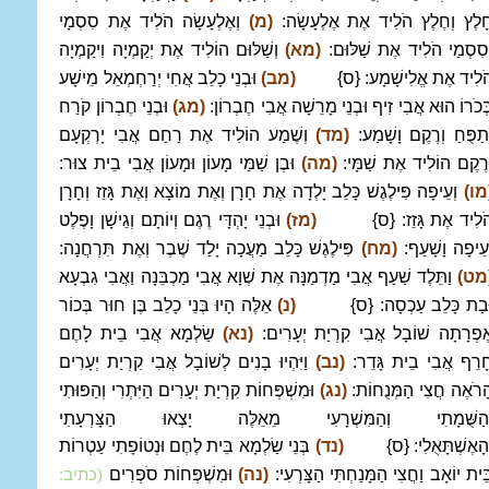
ָלֶץ וְחֶלֶץ הֹלִיד אֶת אֶלְעָשָׂה:
(מ)
וְאֶלְעָשָׂה הֹלִיד אֶת סִסְמָי
ְסִסְמַי הֹלִיד אֶת שַׁלּוּם:
(מא)
וְשַׁלּוּם הוֹלִיד אֶת יְקַמְיָה וִיקַמְיָה
ֹלִיד אֶת אֱלִישָׁמָע: {ס}
(מב)
וּבְנֵי כָלֵב אֲחִי יְרַחְמְאֵל מֵישָׁע
ְּכֹרוֹ הוּא אֲבִי זִיף וּבְנֵי מָרֵשָׁה אֲבִי חֶבְרוֹן:
(מג)
וּבְנֵי חֶבְרוֹן קֹרַח
ְתַפֻּחַ וְרֶקֶם וָשָׁמַע:
(מד)
וְשֶׁמַע הוֹלִיד אֶת רַחַם אֲבִי יָרְקְעָם
ְרֶקֶם הוֹלִיד אֶת שַׁמָּי:
(מה)
וּבֶן שַׁמַּי מָעוֹן וּמָעוֹן אֲבִי בֵית צוּר:
מו)
וְעֵיפָה פִּילֶגֶשׁ כָּלֵב יָלְדָה אֶת חָרָן וְאֶת מוֹצָא וְאֶת גָּזֵז וְחָרָן
ֹלִיד אֶת גָּזֵז: {ס}
(מז)
וּבְנֵי יָהְדָּי רֶגֶם וְיוֹתָם וְגֵישָׁן וָפֶלֶט
ְעֵיפָה וָשָׁעַף:
(מח)
פִּילֶגֶשׁ כָּלֵב מַעֲכָה יָלַד שֶׁבֶר וְאֶת תִּרְחֲנָה:
מט)
וַתֵּלֶד שַׁעַף אֲבִי מַדְמַנָּה אֶת שְׁוָא אֲבִי מַכְבֵּנָה וַאֲבִי גִבְעָא
ּבַת כָּלֵב עַכְסָה: {ס}
(נ)
אֵלֶּה הָיוּ בְּנֵי כָלֵב בֶּן חוּר בְּכוֹר
ֶפְרָתָה שׁוֹבָל אֲבִי קִרְיַת יְעָרִים:
(נא)
שַׂלְמָא אֲבִי בֵית לָחֶם
ָרֵף אֲבִי בֵית גָּדֵר:
(נב)
וַיִּהְיוּ בָנִים לְשׁוֹבָל אֲבִי קִרְיַת יְעָרִים
ָרֹאֶה חֲצִי הַמְּנֻחוֹת:
(נג)
וּמִשְׁפְּחוֹת קִרְיַת יְעָרִים הַיִּתְרִי וְהַפּוּתִי
ְהַשֻּׁמָתִי וְהַמִּשְׁרָעִי מֵאֵלֶּה יָצְאוּ הַצָּרְעָתִי
ְהָאֶשְׁתָּאֻלִי: {ס}
(נד)
בְּנֵי שַׂלְמָא בֵּית לֶחֶם וּנְטוֹפָתִי עַטְרוֹת
ֵּית יוֹאָב וַחֲצִי הַמָּנַחְתִּי הַצָּרְעִי:
(נה)
וּמִשְׁפְּחוֹת סֹפְרִים
(כתיב: