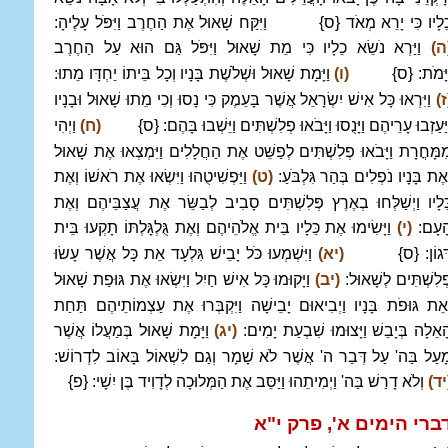
ֵלָיו כִּי יָרֵא מְאֹד {ס} וַיִּקַּח שָׁאוּל אֶת הַחֶרֶב וַיִּפֹּל עָלֶיהָ:
ה)
וַיַּרְא נֹשֵׂא כֵלָיו כִּי מֵת שָׁאוּל וַיִּפֹּל גַּם הוּא עַל הַחֶרֶב
ַיָּמֹת: {ס}
(ו)
וַיָּמָת שָׁאוּל וּשְׁלֹשֶׁת בָּנָיו וְכָל בֵּיתוֹ יַחְדָּו מֵתוּ:
ז)
וַיִּרְאוּ כָּל אִישׁ יִשְׂרָאֵל אֲשֶׁר בָּעֵמֶק כִּי נָסוּ וְכִי מֵתוּ שָׁאוּל וּבָנָיו
ַיַּעַזְבוּ עָרֵיהֶם וַיָּנֻסוּ וַיָּבֹאוּ פְלִשְׁתִּים וַיֵּשְׁבוּ בָּהֶם: {ס}
(ח)
וַיְהִי
ִמָּחֳרָת וַיָּבֹאוּ פְלִשְׁתִּים לְפַשֵּׁט אֶת הַחֲלָלִים וַיִּמְצְאוּ אֶת שָׁאוּל
ְאֶת בָּנָיו נֹפְלִים בְּהַר גִּלְבֹּעַ:
(ט)
וַיַּפְשִׁיטֻהוּ וַיִּשְׂאוּ אֶת רֹאשׁוֹ וְאֶת
ֵּלָיו וַיְשַׁלְּחוּ בְאֶרֶץ פְּלִשְׁתִּים סָבִיב לְבַשֵּׂר אֶת עֲצַבֵּיהֶם וְאֶת
ָעָם:
(י)
וַיָּשִׂימוּ אֶת כֵּלָיו בֵּית אֱלֹהֵיהֶם וְאֶת גֻּלְגָּלְתּוֹ תָקְעוּ בֵּית
ָּגוֹן: {ס}
(יא)
וַיִּשְׁמְעוּ כֹּל יָבֵישׁ גִּלְעָד אֵת כָּל אֲשֶׁר עָשׂוּ
ְלִשְׁתִּים לְשָׁאוּל:
(יב)
וַיָּקוּמוּ כָּל אִישׁ חַיִל וַיִּשְׂאוּ אֶת גּוּפַת שָׁאוּל
ְאֵת גּוּפֹת בָּנָיו וַיְבִיאוּם יָבֵישָׁה וַיִּקְבְּרוּ אֶת עַצְמוֹתֵיהֶם תַּחַת
ָאֵלָה בְּיָבֵשׁ וַיָּצוּמוּ שִׁבְעַת יָמִים:
(יג)
וַיָּמָת שָׁאוּל בְּמַעֲלוֹ אֲשֶׁר
ָעַל בַּה' עַל דְּבַר ה' אֲשֶׁר לֹא שָׁמָר וְגַם לִשְׁאוֹל בָּאוֹב לִדְרוֹשׁ:
יד)
וְלֹא דָרַשׁ בַּה' וַיְמִיתֵהוּ וַיַּסֵּב אֶת הַמְּלוּכָה לְדָוִיד בֶּן יִשָׁי: {פ}
ברי הימים א', פרק י"א