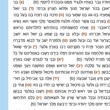
ְהוּדָה גָּבַר בְּאֶחָיו וּלְנָגִיד מִמֶּנּוּ וְהַבְּכֹרָה לְיוֹסֵף: {ס}
(ג)
בְּנֵי
ְאוּבֵן בְּכוֹר יִשְׂרָאֵל חֲנוֹךְ וּפַלּוּא חֶצְרוֹן וְכַרְמִי:
(ד)
בְּנֵי יוֹאֵל
ְׁמַעְיָה בְנוֹ גּוֹג בְּנוֹ שִׁמְעִי בְנוֹ:
(ה)
מִיכָה בְנוֹ רְאָיָה בְנוֹ בַּעַל בְּנוֹ:
ו)
בְּאֵרָה בְנוֹ אֲשֶׁר הֶגְלָה תִּלְּגַת פִּלְנְאֶסֶר מֶלֶךְ אַשֻּׁר הוּא נָשִׂיא
ָראוּבֵנִי:
(ז)
וְאֶחָיו לְמִשְׁפְּחֹתָיו בְּהִתְיַחֵשׂ לְתֹלְדוֹתָם הָרֹאשׁ
ְעִיאֵל וּזְכַרְיָהוּ:
(ח)
וּבֶלַע בֶּן עָזָז בֶּן שֶׁמַע בֶּן יוֹאֵל הוּא יוֹשֵׁב
ַּעֲרֹעֵר וְעַד נְבוֹ וּבַעַל מְעוֹן:
(ט)
וְלַמִּזְרָח יָשַׁב עַד לְבוֹא מִדְבָּרָה
ְמִן הַנָּהָר פְּרָת כִּי מִקְנֵיהֶם רָבוּ בְּאֶרֶץ גִּלְעָד:
(י)
וּבִימֵי שָׁאוּל
ָשׂוּ מִלְחָמָה עִם הַהַגְרִאִים וַיִּפְּלוּ בְּיָדָם וַיֵּשְׁבוּ בְּאָהֳלֵיהֶם עַל כָּל
ְּנֵי מִזְרָח לַגִּלְעָד: {ס}
(יא)
וּבְנֵי גָד לְנֶגְדָּם יָשְׁבוּ בְּאֶרֶץ
ַבָּשָׁן עַד סַלְכָה:
(יב)
יוֹאֵל הָרֹאשׁ וְשָׁפָם הַמִּשְׁנֶה וְיַעְנַי וְשָׁפָט
ַּבָּשָׁן:
(יג)
וַאֲחֵיהֶם לְבֵית אֲבוֹתֵיהֶם מִיכָאֵל וּמְשֻׁלָּם וְשֶׁבַע וְיוֹרַי
ְיַעְכָּן וְזִיעַ וָעֵבֶר שִׁבְעָה: {ס}
(יד)
אֵלֶּה בְּנֵי אֲבִיחַיִל בֶּן חוּרִי
ֶן יָרוֹחַ בֶּן גִּלְעָד בֶּן מִיכָאֵל בֶּן יְשִׁישַׁי בֶּן יַחְדּוֹ בֶּן בּוּז:
(טו)
אֲחִי בֶּן
ַבְדִּיאֵל בֶּן גּוּנִי רֹאשׁ לְבֵית אֲבוֹתָם:
(טז)
וַיֵּשְׁבוּ בַּגִּלְעָד בַּבָּשָׁן
ּבִבְנֹתֶיהָ וּבְכָל מִגְרְשֵׁי שָׁרוֹן עַל תּוֹצְאוֹתָם:
(יז)
כֻּלָּם הִתְיַחְשׂוּ
ִּימֵי יוֹתָם מֶלֶךְ יְהוּדָה וּבִימֵי יָרָבְעָם מֶלֶךְ יִשְׂרָאֵל: {פ}