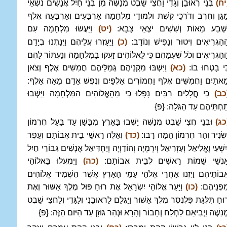
יח)
בְּנֵי רְאוּבֵן וְגָדִי וַחֲצִי שֵׁבֶט מְנַשֶּׁה מִן בְּנֵי חַיִל אֲנָשִׁים נֹשְׂאֵי
ָגֵן וְחֶרֶב וְדֹרְכֵי קֶשֶׁת וּלְמוּדֵי מִלְחָמָה אַרְבָּעִים וְאַרְבָּעָה אֶלֶף
ּשְׁבַע מֵאוֹת וְשִׁשִּׁים יֹצְאֵי צָבָא:
(יט)
וַיַּעֲשׂוּ מִלְחָמָה עִם
ַהַגְרִיאִים וִיטוּר וְנָפִישׁ וְנוֹדָב:
(כ)
וַיֵּעָזְרוּ עֲלֵיהֶם וַיִּנָּתְנוּ בְיָדָם
ַהַגְרִיאִים וְכֹל שֶׁעִמָּהֶם כִּי לֵאלוֹהִים זָעֲקוּ בַּמִּלְחָמָה וְנַעְתּוֹר לָהֶם
ִּי בָטְחוּ בוֹ:
(כא)
וַיִּשְׁבּוּ מִקְנֵיהֶם גְּמַלֵּיהֶם חֲמִשִּׁים אֶלֶף וְצֹאן
ָאתַיִם וַחֲמִשִּׁים אֶלֶף וַחֲמוֹרִים אַלְפָּיִם וְנֶפֶשׁ אָדָם מֵאָה אָלֶף:
כב)
כִּי חֲלָלִים רַבִּים נָפָלוּ כִּי מֵהָאֱלוֹהִים הַמִּלְחָמָה וַיֵּשְׁבוּ
ַחְתֵּיהֶם עַד הַגֹּלָה: {פ}
כג)
וּבְנֵי חֲצִי שֵׁבֶט מְנַשֶּׁה יָשְׁבוּ בָּאָרֶץ מִבָּשָׁן עַד בַּעַל חֶרְמוֹן
ּשְׂנִיר וְהַר חֶרְמוֹן הֵמָּה רָבוּ:
(כד)
וְאֵלֶּה רָאשֵׁי בֵית אֲבוֹתָם וְעֵפֶר
יִשְׁעִי וֶאֱלִיאֵל וְעַזְרִיאֵל וְיִרְמְיָה וְהוֹדַוְיָה וְיַחְדִּיאֵל אֲנָשִׁים גִּבּוֹרֵי חַיִל
ַנְשֵׁי שֵׁמוֹת רָאשִׁים לְבֵית אֲבוֹתָם:
(כה)
וַיִּמְעֲלוּ בֵּאלוֹהֵי
ֲבוֹתֵיהֶם וַיִּזְנוּ אַחֲרֵי אֱלֹהֵי עַמֵּי הָאָרֶץ אֲשֶׁר הִשְׁמִיד אֱלוֹהִים
ִפְּנֵיהֶם:
(כו)
וַיָּעַר אֱלוֹהֵי יִשְׂרָאֵל אֶת רוּחַ פּוּל מֶלֶךְ אַשּׁוּר וְאֶת
וּחַ תִּלְּגַת פִּלְנֶסֶר מֶלֶךְ אַשּׁוּר וַיַּגְלֵם לָראוּבֵנִי וְלַגָּדִי וְלַחֲצִי שֵׁבֶט
ְנַשֶּׁה וַיְבִיאֵם לַחְלַח וְחָבוֹר וְהָרָא וּנְהַר גּוֹזָן עַד הַיּוֹם הַזֶּה: {פ}