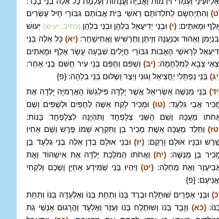
ְאֶלְיוֹעֵינַי וְעָמְרִי וִירֵמוֹת וַאֲבִיָּה וַעֲנָתוֹת וְעָלָמֶת כָּל אֵלֶּה בְּנֵי בָכֶר:
ט)
וְהִתְיַחְשָׂם לְתֹלְדוֹתָם רָאשֵׁי בֵּית אֲבוֹתָם גִּבּוֹרֵי חָיִל עֶשְׂרִים
ֶלֶף וּמָאתָיִם:
(י)
וּבְנֵי יְדִיעֲאֵל בִּלְהָן וּבְנֵי בִלְהָן
יְעוּשׁ
(כתיב: יעיש)
ּבִנְיָמִן וְאֵהוּד וּכְנַעֲנָה וְזֵיתָן וְתַרְשִׁישׁ וַאֲחִישָׁחַר:
(יא)
כָּל אֵלֶּה בְּנֵי
ְדִיעֲאֵל לְרָאשֵׁי הָאָבוֹת גִּבּוֹרֵי חֲיָלִים שִׁבְעָה עָשָׂר אֶלֶף וּמָאתַיִם
ֹצְאֵי צָבָא לַמִּלְחָמָה:
(יב)
וְשֻׁפִּם וְחֻפִּם בְּנֵי עִיר חֻשִׁם בְּנֵי אַחֵר:
יג)
בְּנֵי נַפְתָּלִי יַחֲצִיאֵל וְגוּנִי וְיֵצֶר וְשַׁלּוּם בְּנֵי בִלְהָה: {פ}
יד)
בְּנֵי מְנַשֶּׁה אַשְׂרִיאֵל אֲשֶׁר יָלָדָה פִּילַגְשׁוֹ הָאֲרַמִּיָּה יָלְדָה אֶת
ָכִיר אֲבִי גִלְעָד:
(טו)
וּמָכִיר לָקַח אִשָּׁה לְחֻפִּים וּלְשֻׁפִּים וְשֵׁם
ֲחֹתוֹ מַעֲכָה וְשֵׁם הַשֵּׁנִי צְלָפְחָד וַתִּהְיֶנָה לִצְלָפְחָד בָּנוֹת:
טז)
וַתֵּלֶד מַעֲכָה אֵשֶׁת מָכִיר בֵּן וַתִּקְרָא שְׁמוֹ פֶּרֶשׁ וְשֵׁם אָחִיו
ָׁרֶשׁ וּבָנָיו אוּלָם וָרָקֶם:
(יז)
וּבְנֵי אוּלָם בְּדָן אֵלֶּה בְּנֵי גִלְעָד בֶּן
ָכִיר בֶּן מְנַשֶּׁה:
(יח)
וַאֲחֹתוֹ הַמֹּלֶכֶת יָלְדָה אֶת אִישְׁהוֹד וְאֶת
ֲבִיעֶזֶר וְאֶת מַחְלָה:
(יט)
וַיִּהְיוּ בְּנֵי שְׁמִידָע אַחְיָן וָשֶׁכֶם וְלִקְחִי
ַאֲנִיעָם: {פ}
כ)
וּבְנֵי אֶפְרַיִם שׁוּתָלַח וּבֶרֶד בְּנוֹ וְתַחַת בְּנוֹ וְאֶלְעָדָה בְנוֹ וְתַחַת
ְּנוֹ:
(כא)
וְזָבָד בְּנוֹ וְשׁוּתֶלַח בְּנוֹ וְעֵזֶר וְאֶלְעָד וַהֲרָגוּם אַנְשֵׁי גַת