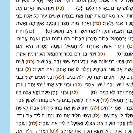
ַתֵּלֶד לוֹ אֶת שְׂגוּב:
(כב)
וּשְׂגוּב הוֹלִיד אֶת יָאִיר וַיְהִי לוֹ עֶשְׂרִים
ְשָׁלוֹשׁ עָרִים בְּאֶרֶץ הַגִּלְעָד: {ס}
(כג)
וַיִּקַּח גְּשׁוּר וַאֲרָם אֶת
ַוֹּת יָאִיר מֵאִתָּם אֶת קְנָת וְאֶת בְּנֹתֶיהָ שִׁשִּׁים עִיר כָּל אֵלֶּה בְּנֵי
ָכִיר אֲבִי גִלְעָד:
(כד)
וְאַחַר מוֹת חֶצְרוֹן בְּכָלֵב אֶפְרָתָה וְאֵשֶׁת
ֶצְרוֹן אֲבִיָּה וַתֵּלֶד לוֹ אֶת אַשְׁחוּר אֲבִי תְקוֹעַ: {ס}
(כה)
וַיִּהְיוּ
ְנֵי יְרַחְמְאֵל בְּכוֹר חֶצְרוֹן הַבְּכוֹר רָם וּבוּנָה וָאֹרֶן וָאֹצֶם אֲחִיָּה:
כו)
וַתְּהִי אִשָּׁה אַחֶרֶת לִירַחְמְאֵל וּשְׁמָהּ עֲטָרָה הִיא אֵם
וֹנָם: {ס}
(כז)
וַיִּהְיוּ בְנֵי רָם בְּכוֹר יְרַחְמְאֵל מַעַץ וְיָמִין וָעֵקֶר:
כח)
וַיִּהְיוּ בְנֵי אוֹנָם שַׁמַּי וְיָדָע וּבְנֵי שַׁמַּי נָדָב וַאֲבִישׁוּר:
(כט)
וְשֵׁם
ֵשֶׁת אֲבִישׁוּר אֲבִיהָיִל וַתֵּלֶד לוֹ אֶת אַחְבָּן וְאֶת מוֹלִיד:
(ל)
וּבְנֵי
ָדָב סֶלֶד וְאַפָּיִם וַיָּמָת סֶלֶד לֹא בָנִים:
(לא)
וּבְנֵי אַפַּיִם יִשְׁעִי וּבְנֵי
ִשְׁעִי שֵׁשָׁן וּבְנֵי שֵׁשָׁן אַחְלָי:
(לב)
וּבְנֵי יָדָע אֲחִי שַׁמַּי יֶתֶר וְיוֹנָתָן
ַיָּמָת יֶתֶר לֹא בָנִים: {ס}
(לג)
וּבְנֵי יוֹנָתָן פֶּלֶת וְזָזָא אֵלֶּה הָיוּ
ְּנֵי יְרַחְמְאֵל:
(לד)
וְלֹא הָיָה לְשֵׁשָׁן בָּנִים כִּי אִם בָּנוֹת וּלְשֵׁשָׁן עֶבֶד
ִצְרִי וּשְׁמוֹ יַרְחָע:
(לה)
וַיִּתֵּן שֵׁשָׁן אֶת בִּתּוֹ לְיַרְחָע עַבְדּוֹ לְאִשָּׁה
ַתֵּלֶד לוֹ אֶת עַתָּי:
(לו)
וְעַתַּי הֹלִיד אֶת נָתָן וְנָתָן הוֹלִיד אֶת זָבָד:
לז)
וְזָבָד הוֹלִיד אֶת אֶפְלָל וְאֶפְלָל הוֹלִיד אֶת עוֹבֵד:
(לח)
וְעוֹבֵד
וֹלִיד אֶת יֵהוּא וְיֵהוּא הֹלִיד אֶת עֲזַרְיָה:
(לט)
וַעֲזַרְיָה הֹלִיד אֶת