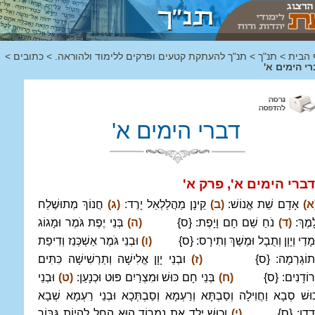
 הבית
>
תנ"ך
>
תנ"ך להעתקת קטעים ופרקים ללימוד ולהוראה.
>
כתובים
>
י הימים א'
דברי הימים א'
דברי הימים א', פרק א
'
א)
אָדָם שֵׁת אֱנוֹשׁ:
(ב)
קֵינָן מַהֲלַלְאֵל יָרֶד:
(ג)
חֲנוֹךְ מְתוּשֶׁלַח
ָמֶךְ:
(ד)
נֹחַ שֵׁם חָם וָיָפֶת: {ס}
(ה)
בְּנֵי יֶפֶת גֹּמֶר וּמָגוֹג
ּמָדַי וְיָוָן וְתֻבָל וּמֶשֶׁךְ וְתִירָס: {ס}
(ו)
וּבְנֵי גֹּמֶר אַשְׁכְּנַז וְדִיפַת
ְתוֹגַרְמָה: {ס}
(ז)
וּבְנֵי יָוָן אֱלִישָׁה וְתַרְשִׁישָׁה כִּתִּים
ְרוֹדָנִים: {ס}
(ח)
בְּנֵי חָם כּוּשׁ וּמִצְרַיִם פּוּט וּכְנָעַן:
(ט)
וּבְנֵי
וּשׁ סְבָא וַחֲוִילָה וְסַבְתָּא וְרַעְמָא וְסַבְתְּכָא וּבְנֵי רַעְמָא שְׁבָא
ּדְדָן: {ס}
(י)
וְכוּשׁ יָלַד אֶת נִמְרוֹד הוּא הֵחֵל לִהְיוֹת גִּבּוֹר