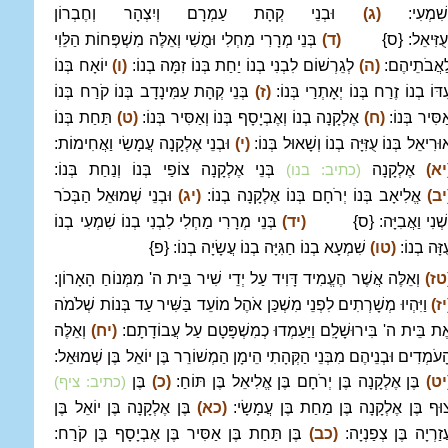
ְשִׁמְעִי:
(ג)
וּבְנֵי קְהָת עַמְרָם וְיִצְהָר וְחֶבְרוֹן
ְעֻזִּיאֵל: {ס}
(ד)
בְּנֵי מְרָרִי מַחְלִי וּמֻשִׁי וְאֵלֶּה מִשְׁפְּחוֹת הַלֵּוִי
ַאֲבֹתֵיהֶם:
(ה)
לְגֵרְשׁוֹם לִבְנִי בְנוֹ יַחַת בְּנוֹ זִמָּה בְנוֹ:
(ו)
יוֹאָח בְּנוֹ
ִדּוֹ בְנוֹ זֶרַח בְּנוֹ יְאָתְרַי בְּנוֹ:
(ז)
בְּנֵי קְהָת עַמִּינָדָב בְּנוֹ קֹרַח בְּנוֹ
ַסִּיר בְּנוֹ:
(ח)
אֶלְקָנָה בְנוֹ וְאֶבְיָסָף בְּנוֹ וְאַסִּיר בְּנוֹ:
(ט)
תַּחַת בְּנוֹ
וּרִיאֵל בְּנוֹ עֻזִּיָּה בְנוֹ וְשָׁאוּל בְּנוֹ:
(י)
וּבְנֵי אֶלְקָנָה עֲמָשַׂי וַאֲחִימוֹת:
יא)
אֶלְקָנָה
בְּנֵי אֶלְקָנָה צוֹפַי בְּנוֹ וְנַחַת בְּנוֹ:
(כתיב: בנו)
יב)
אֱלִיאָב בְּנוֹ יְרֹחָם בְּנוֹ אֶלְקָנָה בְנוֹ:
(יג)
וּבְנֵי שְׁמוּאֵל הַבְּכֹר
ַשְׁנִי וַאֲבִיָּה: {ס}
(יד)
בְּנֵי מְרָרִי מַחְלִי לִבְנִי בְנוֹ שִׁמְעִי בְנוֹ
ֻזָּה בְנוֹ:
(טו)
שִׁמְעָא בְנוֹ חַגִּיָּה בְנוֹ עֲשָׂיָה בְנוֹ: {פ}
טז)
וְאֵלֶּה אֲשֶׁר הֶעֱמִיד דָּוִיד עַל יְדֵי שִׁיר בֵּית ה' מִמְּנוֹחַ הָאָרוֹן:
יז)
וַיִּהְיוּ מְשָׁרְתִים לִפְנֵי מִשְׁכַּן אֹהֶל מוֹעֵד בַּשִּׁיר עַד בְּנוֹת שְׁלֹמֹה
ֶת בֵּית ה' בִּירוּשָׁלִָם וַיַּעַמְדוּ כְמִשְׁפָּטָם עַל עֲבוֹדָתָם:
(יח)
וְאֵלֶּה
ָעֹמְדִים וּבְנֵיהֶם מִבְּנֵי הַקְּהָתִי הֵימָן הַמְשׁוֹרֵר בֶּן יוֹאֵל בֶּן שְׁמוּאֵל:
יט)
בֶּן אֶלְקָנָה בֶּן יְרֹחָם בֶּן אֱלִיאֵל בֶּן תּוֹחַ:
(כ)
בֶּן
(כתיב: ציף)
וּף בֶּן אֶלְקָנָה בֶּן מַחַת בֶּן עֲמָשָׂי:
(כא)
בֶּן אֶלְקָנָה בֶּן יוֹאֵל בֶּן
ֲזַרְיָה בֶּן צְפַנְיָה:
(כב)
בֶּן תַּחַת בֶּן אַסִּיר בֶּן אֶבְיָסָף בֶּן קֹרַח: