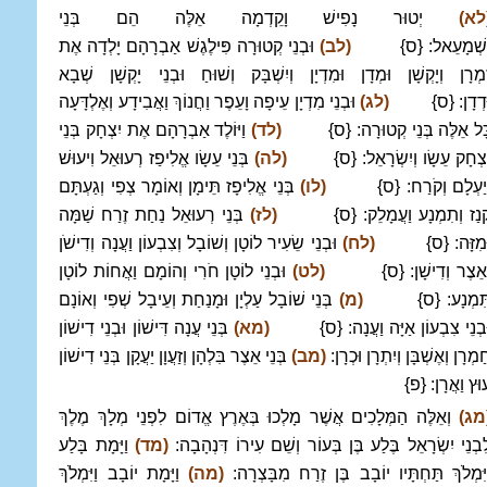
לא)
יְטוּר נָפִישׁ וָקֵדְמָה אֵלֶּה הֵם בְּנֵי
ִשְׁמָעֵאל: {ס}
(לב)
וּבְנֵי קְטוּרָה פִּילֶגֶשׁ אַבְרָהָם יָלְדָה אֶת
ִמְרָן וְיָקְשָׁן וּמְדָן וּמִדְיָן וְיִשְׁבָּק וְשׁוּחַ וּבְנֵי יָקְשָׁן שְׁבָא
ּדְדָן: {ס}
(לג)
וּבְנֵי מִדְיָן עֵיפָה וָעֵפֶר וַחֲנוֹךְ וַאֲבִידָע וְאֶלְדָּעָה
ָּל אֵלֶּה בְּנֵי קְטוּרָה: {ס}
(לד)
וַיּוֹלֶד אַבְרָהָם אֶת יִצְחָק בְּנֵי
ִצְחָק עֵשָׂו וְיִשְׂרָאֵל: {ס}
(לה)
בְּנֵי עֵשָׂו אֱלִיפַז רְעוּאֵל וִיעוּשׁ
ְיַעְלָם וְקֹרַח: {ס}
(לו)
בְּנֵי אֱלִיפָז תֵּימָן וְאוֹמָר צְפִי וְגַעְתָּם
ְנַז וְתִמְנָע וַעֲמָלֵק: {ס}
(לז)
בְּנֵי רְעוּאֵל נַחַת זֶרַח שַׁמָּה
ּמִזָּה: {ס}
(לח)
וּבְנֵי שֵׂעִיר לוֹטָן וְשׁוֹבָל וְצִבְעוֹן וַעֲנָה וְדִישֹׁן
ְאֵצֶר וְדִישָׁן: {ס}
(לט)
וּבְנֵי לוֹטָן חֹרִי וְהוֹמָם וַאֲחוֹת לוֹטָן
ִּמְנָע: {ס}
(מ)
בְּנֵי שׁוֹבָל עַלְיָן וּמָנַחַת וְעֵיבָל שְׁפִי וְאוֹנָם
ּבְנֵי צִבְעוֹן אַיָּה וַעֲנָה: {ס}
(מא)
בְּנֵי עֲנָה דִּישׁוֹן וּבְנֵי דִישׁוֹן
מְרָן וְאֶשְׁבָּן וְיִתְרָן וּכְרָן:
(מב)
בְּנֵי אֵצֶר בִּלְהָן וְזַעֲוָן יַעֲקָן בְּנֵי דִישׁוֹן
וּץ וַאֲרָן: {פ}
מג)
וְאֵלֶּה הַמְּלָכִים אֲשֶׁר מָלְכוּ בְּאֶרֶץ אֱדוֹם לִפְנֵי מְלָךְ מֶלֶךְ
ִבְנֵי יִשְׂרָאֵל בֶּלַע בֶּן בְּעוֹר וְשֵׁם עִירוֹ דִּנְהָבָה:
(מד)
וַיָּמָת בָּלַע
ַיִּמְלֹךְ תַּחְתָּיו יוֹבָב בֶּן זֶרַח מִבָּצְרָה:
(מה)
וַיָּמָת יוֹבָב וַיִּמְלֹךְ