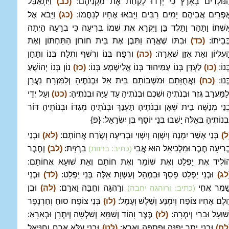
ַנּוֹלָדִים בָּאָרֶץ כִּי יָרְדוּ לָקַחַת אֶת מִקְנֵיהֶם:
(כב)
וַיִּתְאַבֵּל
ֶפְרַיִם אֲבִיהֶם יָמִים רַבִּים וַיָּבֹאוּ אֶחָיו לְנַחֲמוֹ:
(כג)
וַיָּבֹא אֶל
ִשְׁתּוֹ וַתַּהַר וַתֵּלֶד בֵּן וַיִּקְרָא אֶת שְׁמוֹ בְּרִיעָה כִּי בְרָעָה הָיְתָה
ְּבֵיתוֹ:
(כד)
וּבִתּוֹ שֶׁאֱרָה וַתִּבֶן אֶת בֵּית חוֹרוֹן הַתַּחְתּוֹן וְאֶת
ָעֶלְיוֹן וְאֵת אֻזֵּן שֶׁאֱרָה:
(כה)
וְרֶפַח בְּנוֹ וְרֶשֶׁף וְתֶלַח בְּנוֹ וְתַחַן
ְּנוֹ:
(כו)
לַעְדָּן בְּנוֹ עַמִּיהוּד בְּנוֹ אֱלִישָׁמָע בְּנוֹ:
(כז)
נוֹן בְּנוֹ יְהוֹשֻׁעַ
ְּנוֹ:
(כח)
וַאֲחֻזָּתָם וּמֹשְׁבוֹתָם בֵּית אֵל וּבְנֹתֶיהָ וְלַמִּזְרָח נַעֲרָן
ְלַמַּעֲרָב גֶּזֶר וּבְנֹתֶיהָ וּשְׁכֶם וּבְנֹתֶיהָ עַד עַיָּה וּבְנֹתֶיהָ:
(כט)
וְעַל יְדֵי
ְנֵי מְנַשֶּׁה בֵּית שְׁאָן וּבְנֹתֶיהָ תַּעְנַךְ וּבְנֹתֶיהָ מְגִדּוֹ וּבְנוֹתֶיהָ דּוֹר
ּבְנוֹתֶיהָ בְּאֵלֶּה יָשְׁבוּ בְּנֵי יוֹסֵף בֶּן יִשְׂרָאֵל: {פ}
ל)
בְּנֵי אָשֵׁר יִמְנָה וְיִשְׁוָה וְיִשְׁוִי וּבְרִיעָה וְשֶׂרַח אֲחוֹתָם:
(לא)
וּבְנֵי
ְרִיעָה חֶבֶר וּמַלְכִּיאֵל הוּא אֲבִי
בִרְזָיִת:
(לב)
וְחֶבֶר
(כתיב: ברזות)
וֹלִיד אֶת יַפְלֵט וְאֶת שׁוֹמֵר וְאֶת חוֹתָם וְאֵת שׁוּעָא אֲחוֹתָם:
לג)
וּבְנֵי יַפְלֵט פָּסַךְ וּבִמְהָל וְעַשְׁוָת אֵלֶּה בְּנֵי יַפְלֵט:
(לד)
וּבְנֵי
ָׁמֶר אֲחִי
וְרָהְגָּה וְחֻבָּה וַאֲרָם:
(לה)
וּבֶן
(כתיב: ורוהגה יחבה)
ֵלֶם אָחִיו צוֹפַח וְיִמְנָע וְשֵׁלֶשׁ וְעָמָל:
(לו)
בְּנֵי צוֹפָח סוּחַ וְחַרְנֶפֶר
ְשׁוּעָל וּבֵרִי וְיִמְרָה:
(לז)
בֶּצֶר וָהוֹד וְשַׁמָּא וְשִׁלְשָׁה וְיִתְרָן וּבְאֵרָא:
לח)
וּבְנֵי יֶתֶר יְפֻנֶּה וּפִסְפָּה וַאְרָא:
(לט)
וּבְנֵי עֻלָּא אָרַח וְחַנִּיאֵל