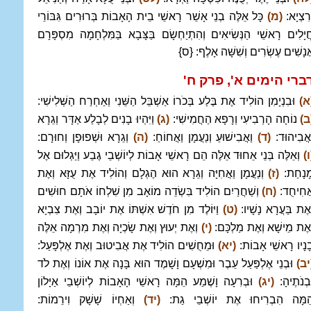
ְרִצְיָא:
(מ)
כָּל אֵלֶּה בְנֵי אָשֵׁר רָאשֵׁי בֵית הָאָבוֹת בְּרוּרִים גִּבּוֹרֵי
ֲיָלִים רָאשֵׁי הַנְּשִׂיאִים וְהִתְיַחְשָׂם בַּצָּבָא בַּמִּלְחָמָה מִסְפָּרָם
ֲנָשִׁים עֶשְׂרִים וְשִׁשָּׁה אָלֶף: {ס}
ברי הימים א', פרק ח
'
א)
וּבִנְיָמִן הוֹלִיד אֶת בֶּלַע בְּכֹרוֹ אַשְׁבֵּל הַשֵּׁנִי וְאַחְרַח הַשְּׁלִישִׁי:
ב)
נוֹחָה הָרְבִיעִי וְרָפָא הַחֲמִישִׁי:
(ג)
וַיִּהְיוּ בָנִים לְבָלַע אַדָּר וְגֵרָא
ַאֲבִיהוּד:
(ד)
וַאֲבִישׁוּעַ וְנַעֲמָן וַאֲחוֹחַ:
(ה)
וְגֵרָא וּשְׁפוּפָן וְחוּרָם:
ו)
וְאֵלֶּה בְּנֵי אֵחוּד אֵלֶּה הֵם רָאשֵׁי אָבוֹת לְיוֹשְׁבֵי גֶבַע וַיַּגְלוּם אֶל
ָנָחַת:
(ז)
וְנַעֲמָן וַאֲחִיָּה וְגֵרָא הוּא הֶגְלָם וְהוֹלִיד אֶת עֻזָּא וְאֶת
ֲחִיחֻד:
(ח)
וְשַׁחֲרַיִם הוֹלִיד בִּשְׂדֵה מוֹאָב מִן שִׁלְחוֹ אֹתָם חוּשִׁים
ְאֶת בַּעֲרָא נָשָׁיו:
(ט)
וַיּוֹלֶד מִן חֹדֶשׁ אִשְׁתּוֹ אֶת יוֹבָב וְאֶת צִבְיָא
ְאֶת מֵישָׁא וְאֶת מַלְכָּם:
(י)
וְאֶת יְעוּץ וְאֶת שָׂכְיָה וְאֶת מִרְמָה אֵלֶּה
ָנָיו רָאשֵׁי אָבוֹת:
(יא)
וּמֵחֻשִׁים הוֹלִיד אֶת אֲבִיטוּב וְאֶת אֶלְפָּעַל:
יב)
וּבְנֵי אֶלְפַּעַל עֵבֶר וּמִשְׁעָם וָשָׁמֶד הוּא בָּנָה אֶת אוֹנוֹ וְאֶת לֹד
ּבְנֹתֶיהָ:
(יג)
וּבְרִעָה וָשֶׁמַע הֵמָּה רָאשֵׁי הָאָבוֹת לְיוֹשְׁבֵי אַיָּלוֹן
ֵמָּה הִבְרִיחוּ אֶת יוֹשְׁבֵי גַת:
(יד)
וְאַחְיוֹ שָׁשָׁק וִירֵמוֹת: