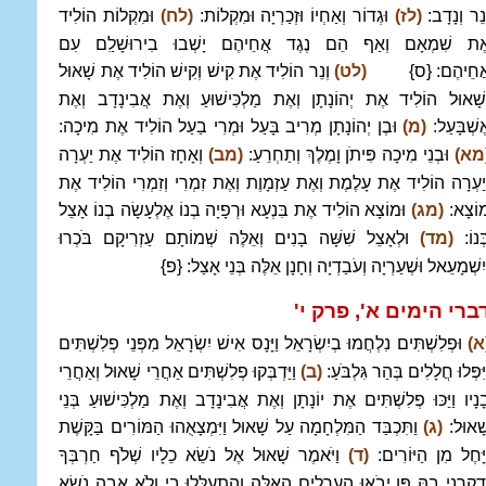
ְנֵר וְנָדָב:
(לז)
וּגְדוֹר וְאַחְיוֹ וּזְכַרְיָה וּמִקְלוֹת:
(לח)
וּמִקְלוֹת הוֹלִיד
ֶת שִׁמְאָם וְאַף הֵם נֶגֶד אֲחֵיהֶם יָשְׁבוּ בִירוּשָׁלִַם עִם
ֲחֵיהֶם: {ס}
(לט)
וְנֵר הוֹלִיד אֶת קִישׁ וְקִישׁ הוֹלִיד אֶת שָׁאוּל
ְשָׁאוּל הוֹלִיד אֶת יְהוֹנָתָן וְאֶת מַלְכִּישׁוּעַ וְאֶת אֲבִינָדָב וְאֶת
ֶשְׁבָּעַל:
(מ)
וּבֶן יְהוֹנָתָן מְרִיב בָּעַל וּמְרִי בַעַל הוֹלִיד אֶת מִיכָה:
מא)
וּבְנֵי מִיכָה פִּיתֹן וָמֶלֶךְ וְתַחְרֵעַ:
(מב)
וְאָחָז הוֹלִיד אֶת יַעְרָה
ְיַעְרָה הוֹלִיד אֶת עָלֶמֶת וְאֶת עַזְמָוֶת וְאֶת זִמְרִי וְזִמְרִי הוֹלִיד אֶת
וֹצָא:
(מג)
וּמוֹצָא הוֹלִיד אֶת בִּנְעָא וּרְפָיָה בְנוֹ אֶלְעָשָׂה בְנוֹ אָצֵל
ְּנוֹ:
(מד)
וּלְאָצֵל שִׁשָּׁה בָנִים וְאֵלֶּה שְׁמוֹתָם עַזְרִיקָם בֹּכְרוּ
ְיִשְׁמָעֵאל וּשְׁעַרְיָה וְעֹבַדְיָה וְחָנָן אֵלֶּה בְּנֵי אָצַל: {פ}
ברי הימים א', פרק י
'
א)
וּפְלִשְׁתִּים נִלְחֲמוּ בְיִשְׂרָאֵל וַיָּנָס אִישׁ יִשְׂרָאֵל מִפְּנֵי פְלִשְׁתִּים
יִּפְּלוּ חֲלָלִים בְּהַר גִּלְבֹּעַ:
(ב)
וַיַּדְבְּקוּ פְלִשְׁתִּים אַחֲרֵי שָׁאוּל וְאַחֲרֵי
ָנָיו וַיַּכּוּ פְלִשְׁתִּים אֶת יוֹנָתָן וְאֶת אֲבִינָדָב וְאֶת מַלְכִּישׁוּעַ בְּנֵי
ָׁאוּל:
(ג)
וַתִּכְבַּד הַמִּלְחָמָה עַל שָׁאוּל וַיִּמְצָאֻהוּ הַמּוֹרִים בַּקָּשֶׁת
ַיָּחֶל מִן הַיּוֹרִים:
(ד)
וַיֹּאמֶר שָׁאוּל אֶל נֹשֵׂא כֵלָיו שְׁלֹף חַרְבְּךָ
ְדָקְרֵנִי בָהּ פֶּן יָבֹאוּ הָעֲרֵלִים הָאֵלֶּה וְהִתְעַלְּלוּ בִי וְלֹא אָבָה נֹשֵׂא