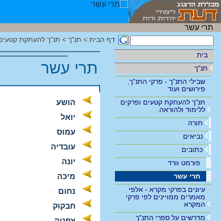
דף הבית
>
תנ"ך
>
תנ"ך להעתקת קטעים 
בית
תרי עשר
תנ"ך
שבילי התנ"ך - פרקי התנ"ך,
פירושים ועוד
תנ"ך להעתקת קטעים ופרקים
הושע
ללימוד ולהוראה.
יואל
תורה
עמוס
נביאים
עובדיה
כתובים
יונה
פורמט וורד
תרי עשר
מיכה
עיונים בפרקי מקרא - אלפי
נחום
מאמרים ממויינים לפי פרקי
המקרא
חבקוק
מדרשים על ספרי התנ"ך
צפניה