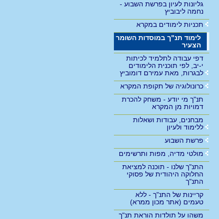
גליונות לעיון בפרשת השבוע -
נחמה ליבוביץ
תכניות לימודים במקרא
לימוד תנ"ך במוסדות השומר
הצעיר
דפי עבודה לתלמיד לכיתות
י-יב, לפי תוכנית הלימודים
לבגרות, מאת עמירם דומוביץ
כרונולוגיה של תקופת המקרא
תנ"ך מי יודע - משחק להכרת
דמויות מן המקרא
מבחנים, עבודות ושאלות
ללימוד ולעיון
פרשת השבוע
מולטי מדיה, מפות ותרשימים
התנ"ך שלנו - תוכנה למציאת
החלוקה היהודית של פסוקי
התנ"ך
קריינות של התנ"ך - ללא
טעמים (אתר מכון ממרא)
משהו על תולדות הוראת תנ"ך