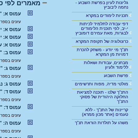
מאמרים לפי ס
גליונות לעיון בפרשת השבוע -
נחמה ליבוביץ
עמוס א: "
תכניות לימודים במקרא
עיונים בספר
דפי עבודה לתלמיד לכיתות
י-יב, לפי תוכנית הלימודים
עמוס א: י
לבגרות, מאת עמירם דומוביץ
עמוס א: י
כרונולוגיה של תקופת המקרא
עמוס א: ע
תנ"ך מי יודע - משחק להכרת
עמוס ב: "
דמויות מן המקרא
עיונים בספר
מבחנים, עבודות ושאלות
ללימוד ולעיון
עמוס ג: "
פרשת השבוע
עיונים בספר
מולטי מדיה, מפות ותרשימים
עמוס ג: נב
עמוס ד: "
התנ"ך שלנו - תוכנה למציאת
החלוקה היהודית של פסוקי
עיונים בספר
התנ"ך
עמוס ד: "
קריינות של התנ"ך - ללא
טעמים (אתר מכון ממרא)
עיונים בספר
משהו על תולדות הוראת תנ"ך
עמוס ה: "ד
עיונים בספר